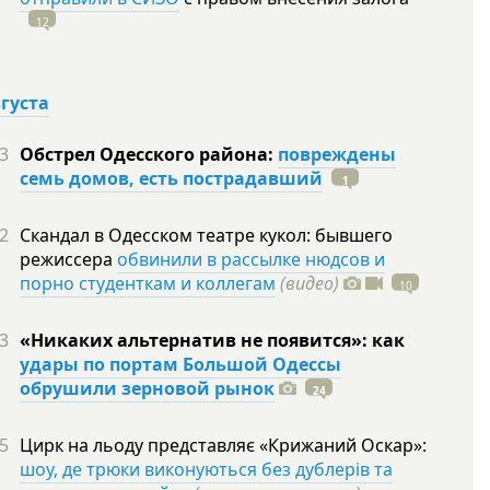
12
вгуста
3
Обстрел Одесского района:
повреждены
семь домов, есть пострадавший
1
2
Скандал в Одесском театре кукол: бывшего
режиссера
обвинили в рассылке нюдсов и
порно студенткам и коллегам
(видео)
10
3
«Никаких альтернатив не появится»: как
удары по портам Большой Одессы
обрушили зерновой рынок
24
5
Цирк на льоду представляє «Крижаний Оскар»:
шоу, де трюки виконуються без дублерів та