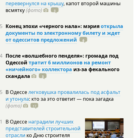
перевернулся на крышу
, капот второй машины
всмятку
(фото)
8
5
Конец эпохи «черного нала»: мэрия
открыла
документы по электронному билету и ждет
от одесситов предложений
6
4
После «волшебного пенделя»: громада под
Одессой
тратит 6 миллионов на ремонт
«ничейного» коллектора
из-за фекального
скандала
3
5
В Одессе
легковушка провалилась под асфальт
и утонула
: кто за это ответит — пока загадка
(фото)
17
1
В Одессе
наградили лучших
представителей строительной
отрасли
ко Дню строителя