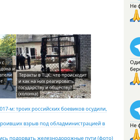
Не 
Оди
 с
бер
адона и
атели
Теракты в ТЦК: что происходит
ют
и как на них реагировать
государству и обществу?
(колонка)
017-м: троих российских боевиков осудили,
строивших взрыв под обладминистрацией в
Не 
лись подорвать железнодорожные пути (фото)