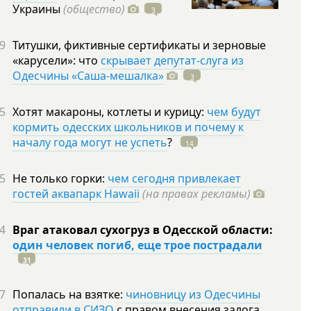
Украины
(общество)
3
9
Титушки, фиктивные сертификаты и зерновые
«карусели»: что
скрывает депутат-слуга из
Одесчины «Саша-мешалка»
3
5
Хотят макароны, котлеты и курицу:
чем будут
кормить одесских школьников и почему к
началу года могут не успеть
?
14
5
Не только горки:
чем сегодня привлекает
гостей аквапарк Hawaii
(на правах рекламы)
4
Враг атаковал сухогруз в Одесской области:
один человек погиб, еще трое пострадали
31
7
Попалась на взятке:
чиновницу из Одесчины
отправили в СИЗО
с правом внесения залога