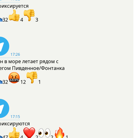
фиксируется
32
4
3
17:26
н в море летает рядом с
егом Пивденное/Фонтанка
32
12
1
17:15
фиксируются
47
4
2
2
1