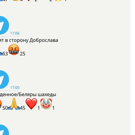
17:06
ят в сторону Доброслава
63
25
17:00
денное/Беляры шахеды
50
45
1
1