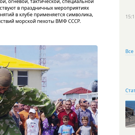
ой, огневой, тактической, специальной
аствуют в праздничных мероприятиях
нятий в клубе применяется символика,
15:1
йствий морской пехоты ВМФ СССР.
Все
Ста