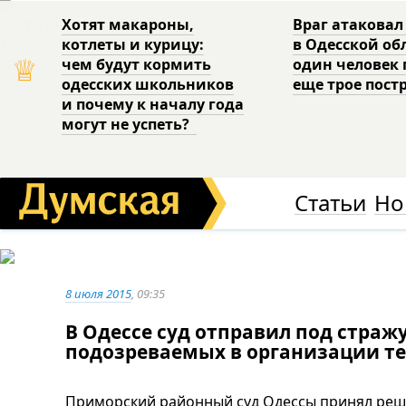
Хотят макароны,
Враг атаковал
котлеты и курицу:
в Одесской об
♕
чем будут кормить
один человек 
одесских школьников
еще трое пост
и почему к началу года
могут не успеть?
Статьи
Но
8 июля 2015
, 09:35
В Одессе суд отправил под страж
подозреваемых в организации т
Приморский районный суд Одессы принял реше