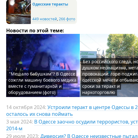
Одесские теракты
449 новостей
,
266 фото
Новости по этой теме:
Без российского следа, но
душком неонацизма, мет
"Мешало бабушкам"? В Одессе
провокации: горе-поджиг
сожгли машину боевого медика
одесской мечети отбыва
вместе с гуманитаркой и
сроки за теракт и
оборудованием (фото)
наркоторговлю
14 октября 2024:
Устроили теракт в центре Одессы в 2
осталось их снова поймать
3 мая 2024:
В Одессе заочно осудили террористов, у
2014-м
29 июля 2023:
Диверсия? В Одессе неизвестные пыта