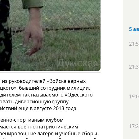
5 а
21:5
21:3
 из руководителей «Войска верных
цкого», бывший сотрудник милиции.
одителем так называемого «Одесского
19:0
овать диверсионную группу
ствий еще в августе 2013 года.
военно-спортивным клубом
17:2
имается военно-патриотическим
тренировочные лагеря и учебные сборы.