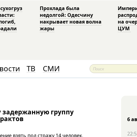
 сухогруз
Прохлада была
Импери
ласти:
недолгой: Одесчину
распро
погиб,
накрывает новая волна
на оче
радали
жары
ЦУМ
вости
ТВ
СМИ
у задержанную группу
ерактов
6 а
22:5
ние взять под стражу 14 человек,