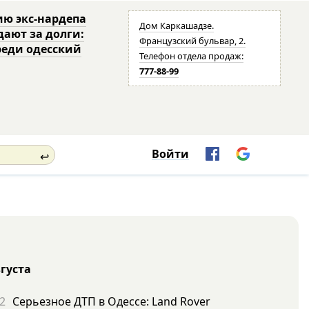
ю экс-нардепа
Дом Каркашадзе.
дают за долги:
Французский бульвар, 2.
реди одесский
Телефон отдела продаж:
777-88-99
Войти
↩
вгуста
2
Серьезное ДТП в Одессе: Land Rover