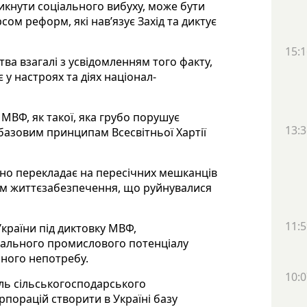
никнути соціального вибуху, може бути
сом реформ, які нав’язує Захід та диктує
15:1
ва взагалі з усвідомленням того факту,
 у настроях та діях націонал-
 МВФ, як такої, яка грубо порушує
13:3
 базовим принципам Всесвітньої Хартії
ьно перекладає на пересічних мешканців
ем життєзабезпечення, що руйнувалися
11:5
України під диктовку МВФ,
ального промислового потенціалу
нного непотребу.
10:0
ель сільськогосподарського
рпорацій створити в Україні базу