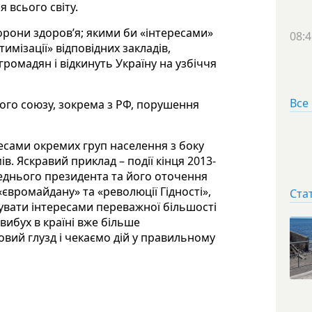
 всього світу.
орони здоров’я; якими би «інтересами»
08:4
мізації» відповідних закладів,
ромадян і відкинуть Україну на узбіччя
Все
кого союзу, зокрема з РФ, порушення
есами окремих груп населення з боку
в. Яскравий приклад – події кінця 2013-
еднього президента та його оточення
«євромайдану» та «революції Гідності»,
Ста
тувати інтересами переважної більшості
вибух в країні вже більше
овий глузд і чекаємо дій у правильному