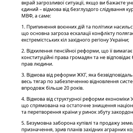
вкрай загрозливої ситуації, якщо ви бажаєте у
єдиний – відмова від безглуздого слідування кур
МВФ, а саме:
1. Припинення воєнних дій та політики насильст
що основна загроза ескалації конфлікту полягає
екстремістських кіл західного регіону України;
2. Відхилення пенсійної реформи, що її вимагає
конституційні права громадян та не відповідає
прав людини.
3. Відмова від реформи ЖКГ, яка безвідповідал
весь тягар по забезпеченню відновлення сист
впродовж більше 20 років.
4. Відмова від структурної реформи економіки 
що спрямована на остаточне знищення націон
та перетворення країни у ринок збуту закордо
5. Безумовна заборона купівлі та продажу зем
призначення, зрив планів західних аграрних ко