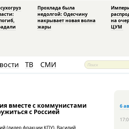
 сухогруз
Прохлада была
Импери
ласти:
недолгой: Одесчину
распро
погиб,
накрывает новая волна
на оче
радали
жары
ЦУМ
вости
ТВ
СМИ
рия вместе с коммунистами
6 а
ружиться с Россией
17:0
ий (лидер фракции КПУ), Василий