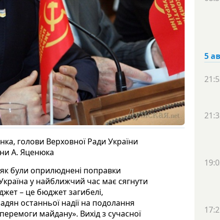
5 а
21:5
21:3
ка, голови Верховної Ради України
їни А. Яценюка
19:0
о, як були оприлюднені поправки
 Україна у найближчий час має сягнути
джет – це бюджет загибелі,
адян останньої надії на подолання
17:2
«перемоги майдану». Вихід з сучасної