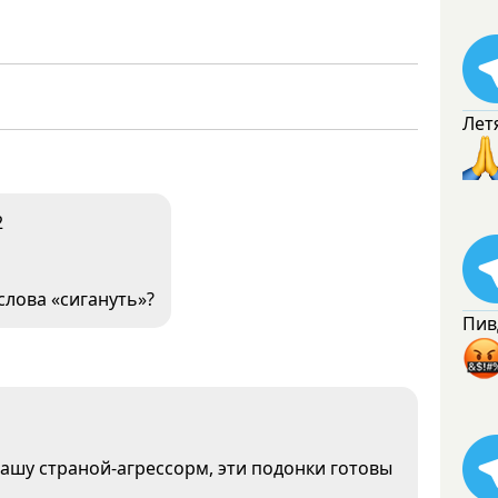
Лет
2
 слова «сигануть»?
Пив
рашу страной-агрессорм, эти подонки готовы