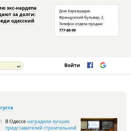
ю экс-нардепа
Дом Каркашадзе.
дают за долги:
Французский бульвар, 2.
реди одесский
Телефон отдела продаж:
777-88-99
Войти
↩
вгуста
1
В Одессе
наградили лучших
представителей строительной