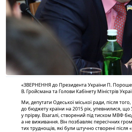
«ЗВЕРНЕННЯ до Президента України П. Порошен
В. Гройсмана та Голови Кабінету Міністрів Укра
Ми, депутати Одеської міської ради, після тог
до бюджету країни на 2015 рік, упевнилися, що
у прірву. Взагалі, створений під тиском МВФ бю
а не виживання. Він позбавляє пересічних гром
тих труднощів, які були штучно створені після 