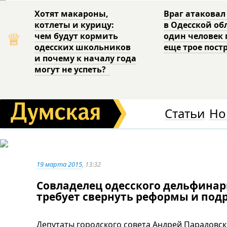
Хотят макароны,
Враг атаковал
котлеты и курицу:
в Одесской об
♕
чем будут кормить
один человек 
одесских школьников
еще трое пост
и почему к началу года
могут не успеть?
Статьи
Но
19 марта 2015
, 13:32
Совладелец одесского дельфина
требует свернуть реформы и под
Депутаты городского совета Андрей Парадовск