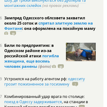
шоу, де трюки виконуються без дублерів та
монтажних склейок
(на правах реклами)
6
Зампред Одесского облсовета захватил
около 25 соток и
спрятал элитную землю на
Фонтане
: она оформлена на покойную
маму
10
6
Били по предприятию: в
Одесском районе из-за
российской атаки
погибла
женщина, еще восемь
человек ранены
(фото)
43
9
Устроился на работу агентом рф:
одесситу
грозит пожизненное за госизмену
7
7
Комбинированный удар врага по столице:
поезд в Одессу задерживается
, на станции в