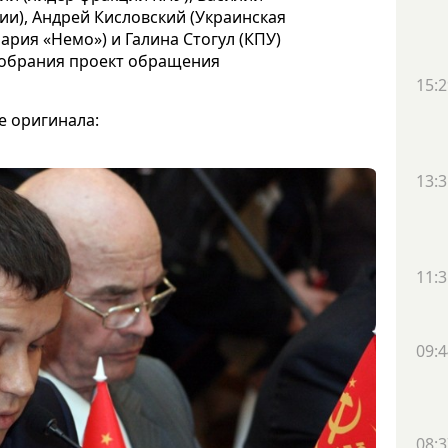
ии), Андрей Кисловский (Украинская
рия «Немо») и Галина Стогул (КПУ)
собрания проект обращения
15:2
е оригинала:
13:3
11:3
09:4
08:3