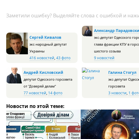
Заметили ошибку? Выделяйте слова с ошибкой и нажи
Александр Парадовск
Сергей Кивалов
экс-депутат Одесского гор
экс-народный депутат
глава фракции КПУ в горс
Украины
шестого созыва
416 новостей
,
43 фото
9 новостей
Андрей Кисловский
Галина Стогул
депутат Одесского горсовета
экс-депутат Одесс
от "Доверяй делам"
горсовета
77 новостей
,
14 фото
3 новости
,
1 фот
Новости по этой теме: