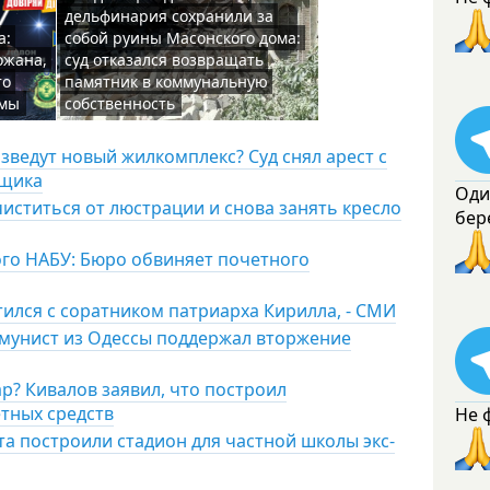
дельфинария сохранили за
а:
собой руины Масонского дома:
ожана,
суд отказался возвращать
то
памятник в коммунальную
емы
собственность
зведут новый жилкомплекс? Суд снял арест с
йщика
Оди
чиститься от люстрации и снова занять кресло
бер
ого НАБУ: Бюро обвиняет почетного
тился с соратником патриарха Кирилла, - СМИ
коммунист из Одессы поддержал вторжение
ар? Кивалов заявил, что построил
тных средств
Не 
та построили стадион для частной школы экс-