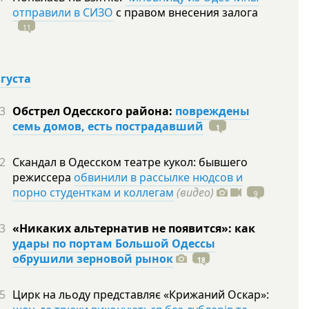
отправили в СИЗО
с правом внесения залога
11
вгуста
3
Обстрел Одесского района:
повреждены
семь домов, есть пострадавший
1
2
Скандал в Одесском театре кукол: бывшего
режиссера
обвинили в рассылке нюдсов и
порно студенткам и коллегам
(видео)
9
3
«Никаких альтернатив не появится»: как
удары по портам Большой Одессы
обрушили зерновой рынок
18
5
Цирк на льоду представляє «Крижаний Оскар»: