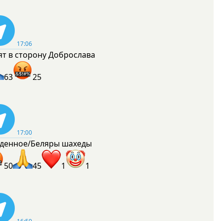
17:06
ят в сторону Доброслава
63
25
17:00
денное/Беляры шахеды
50
45
1
1