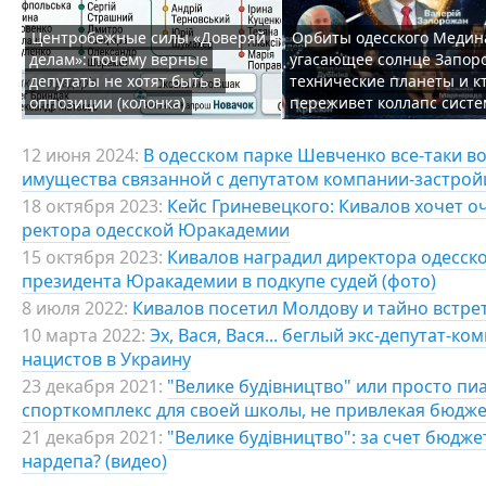
Центробежные силы «Доверяй
Орбиты одесского Медин
делам»: почему верные
угасающее солнце Запор
депутаты не хотят быть в
технические планеты и к
оппозиции (колонка)
переживет коллапс сист
12 июня 2024:
В одесском парке Шевченко все-таки во
имущества связанной с депутатом компании-застро
18 октября 2023:
Кейс Гриневецкого: Кивалов хочет о
ректора одесской Юракадемии
15 октября 2023:
Кивалов наградил директора одесск
президента Юракадемии в подкупе судей (фото)
8 июля 2022:
Кивалов посетил Молдову и тайно встре
10 марта 2022:
Эх, Вася, Вася... беглый экс-депутат-
нацистов в Украину
23 декабря 2021:
"Велике будівництво" или просто пи
спорткомплекс для своей школы, не привлекая бюдже
21 декабря 2021:
"Велике будівництво": за счет бюдже
нардепа? (видео)