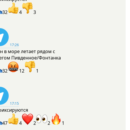
32
4
3
17:26
н в море летает рядом с
егом Пивденное/Фонтанка
32
12
1
17:15
фиксируются
47
4
2
2
1