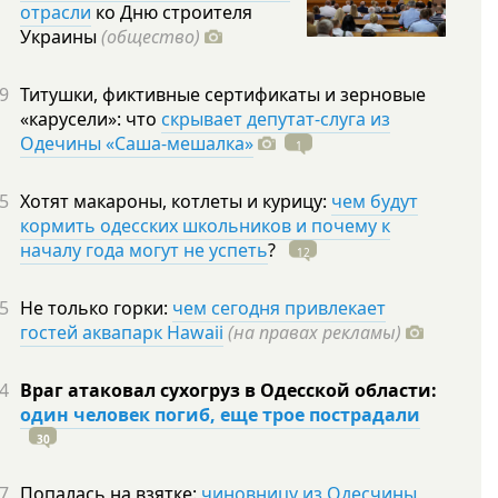
отрасли
ко Дню строителя
Украины
(общество)
9
Титушки, фиктивные сертификаты и зерновые
«карусели»: что
скрывает депутат-слуга из
Одечины «Саша-мешалка»
1
5
Хотят макароны, котлеты и курицу:
чем будут
кормить одесских школьников и почему к
началу года могут не успеть
?
12
5
Не только горки:
чем сегодня привлекает
гостей аквапарк Hawaii
(на правах рекламы)
4
Враг атаковал сухогруз в Одесской области:
один человек погиб, еще трое пострадали
30
7
Попалась на взятке:
чиновницу из Одесчины