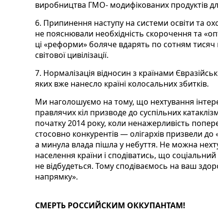
виробництва ГМО- модифікованих продуктів для
6. Припинення наступу на системи освіти та ох
не пояснювали необхідність скорочення та «опти
ці «реформи» боляче вдарять по сотням тисяч г
світової цивілізації.
7. Нормалізація відносин з країнами Євразійсь
яких вже нанесло країні колосальних збитків.
Ми наголошуємо на тому, що нехтування інтер
правлячих кіл призводе до суспільних катаклізмі
початку 2014 року, коли ненажерливість попер
стосовно конкурентів — олігархів призвели до 
а минула влада пішла у небуття. Не можна нех
населення країни і сподіватись, що соціальний 
не відбудеться. Тому сподіваємось на ваш здор
напрямку».
СМЕРТЬ РОССИЙСКИМ ОККУПАНТАМ!