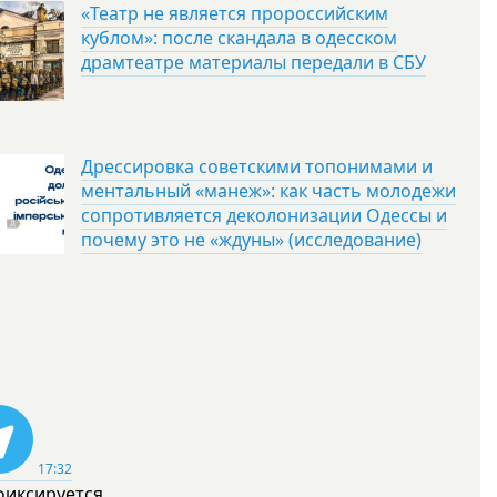
«Театр не является пророссийским
кублом»: после скандала в одесском
драмтеатре материалы передали в СБУ
Дрессировка советскими топонимами и
ментальный «манеж»: как часть молодежи
сопротивляется деколонизации Одессы и
почему это не «ждуны» (исследование)
17:32
фиксируется