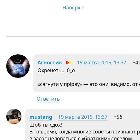
Наверх ↑
Агностик
19 марта 2015, 13:37
+4
Охренеть… 0_о
«сягнути у прірву» — это они, видимо, от
Ответить
mustang
19 марта 2015, 13:37
+56
Шоб ты сдох!
В то время, когда многие советы признают 
в засос целоваться с «братским» соседом