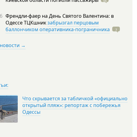
Киевской области погибли
пассажиры
56
6
Френдли-фаер на День Святого Валентина: в
Одессе ТЦКшник
забрызгал перцовым
баллончиком оперативника-пограничника
7
 новости →
тьи:
Что скрывается за табличкой «официально
открытый пляж»: репортаж с побережья
Одессы