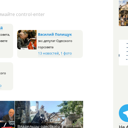
майте control-enter
ий
Василий Полищук
совета,
овете
экс-депутат Одесского
горсовета
13 новостей
,
1 фото
кого
о
Владельцы одесского
Не 