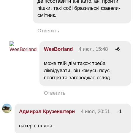
де псоставити ані авто, ані пройти
пішки, такі собі бразильскі фавели-
смітник.
Ответить
WesBorland
4 июл, 15:48
-6
може твій дім також треба
ліквідувати, він комусь псує
повітря та загороджає огляд
Ответить
Адмирал Крузенштерн
4 июл, 20:51
-1
нахер с пляжа.