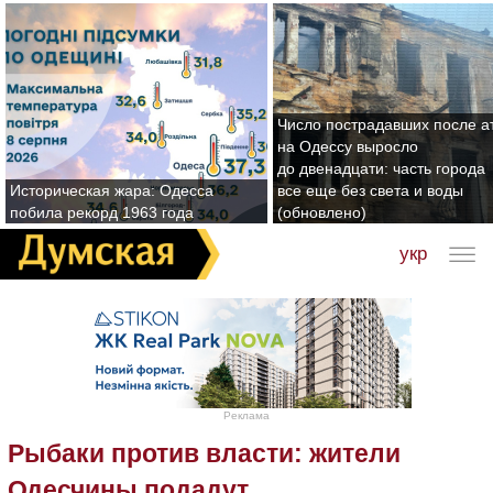
Число пострадавших после а
на Одессу выросло
до двенадцати: часть города
Историческая жара: Одесса
все еще без света и воды
побила рекорд 1963 года
(обновлено)
укр
Реклама
Рыбаки против власти: жители
Одесчины подадут