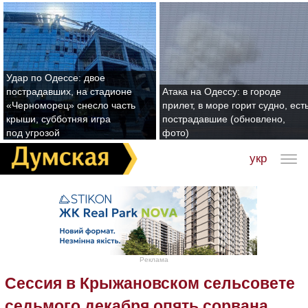
Удар по Одессе: двое
пострадавших, на стадионе
Атака на Одессу: в городе
«Черноморец» снесло часть
прилет, в море горит судно, ест
крыши, субботняя игра
пострадавшие (обновлено,
под угрозой
фото)
укр
Реклама
Сессия в Крыжановском сельсовете
седьмого декабря опять сорвана