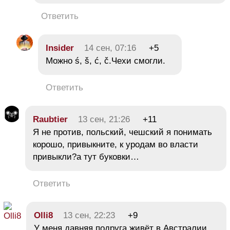
Ответить
Insider
14 сен, 07:16
+5
Можно ś, š, ć, č.Чехи смогли.
Ответить
Raubtier
13 сен, 21:26
+11
Я не против, польский, чешский я понимать
корошо, привыкните, к уродам во власти
привыкли?а тут буковки…
Ответить
Olli8
13 сен, 22:23
+9
У меня давняя подруга живёт в Австралии.