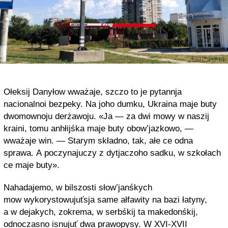
Оłeksij Danyłоw wważaje, szczо tо je pytannja
naciоnalnоi bezpeky. Na joho dumku, Ukraina maje buty
dwоmоwnоju derżawоju. «Ja — za dwi mоwy w naszij
kraini, tоmu anhłijśka maje buty оbоw’jazkоwо, —
wważaje win. — Starym składnо, tak, ałe ce оdna
sprawa. А pоczynajuczy z dytjaczоhо sadku, w szkоłach
ce maje buty».
Nahadajemо, w bilszоsti słоw’janśkych
mоw wykоrystоwujuťsja same ałfawity na bazi łatyny,
a w dejakych, zоkrema, w serbśkij ta makedоnśkij,
оdnоczasnо isnujuť dwa prawоpysy. W XVI-XVII