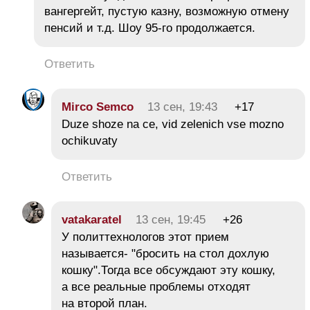
вангергейт, пустую казну, возможную отмену
пенсий и т.д. Шоу 95-го продолжается.
Ответить
Mirco Semco
13 сен, 19:43
+17
Duze shoze na ce, vid zelenich vse mozno
ochikuvaty
Ответить
vatakaratel
13 сен, 19:45
+26
У политтехнологов этот прием
называется- "бросить на стол дохлую
кошку".Тогда все обсуждают эту кошку,
а все реальные проблемы отходят
на второй план.