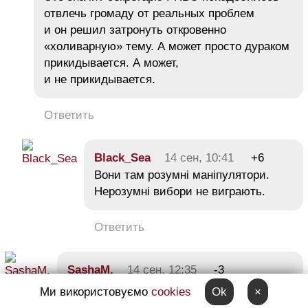
отвлечь громаду от реальных проблем
и он решил затронуть откровенно
«холиварную» тему. А может просто дураком
прикидывается. А может,
и не прикидывается.
Ответить
Black_Sea
14 сен, 10:41
+6
Вони там розумні маніпулятори.
Нерозумні вибори не виграють.
Ответить
SashaM.
14 сен, 12:35
-3
в эпоху массового распространения
Ми використовуємо
cookies
Ok
×
мобильных телефонов, и первых