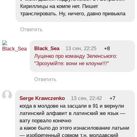
Кириллицы на компе нет. Пишет
транслировать. Ну, ничего, давно привыкла
Ответить
Black_Sea
13 сен, 22:25
+8
Луценко про команду Зеленського:
"Зрозумійте: вони не клоуни!!!"
Ответить
Serge Krawczenko
13 сен, 22:42
+7
когда в молдове на засцали в 91 и вернули
латинский алфавит в латинский же язык —
вату порвало конечно
а какое было до этого изнасилование латыни
— изобретенный совком т.н. молдавский