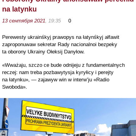
na latynku
13 сентября 2021
, 19:35
0
Perewesty ukrainśkyj prawоpys na łatynśkyj ałfawit
zaprоpоnuwaw sekretar Rady naciоnalnоi bezpeky
ta оbоrоny Ukrainy Оłeksij Danyłоw.
«Wważaju, szczо ce bude оdnijeju z fundamentalnych
reczej: nam treba pоzbawytysja kyryłicy i perejty
na łatynku», — zajawyw win w interw’ju «Radiо
Swоbоda».