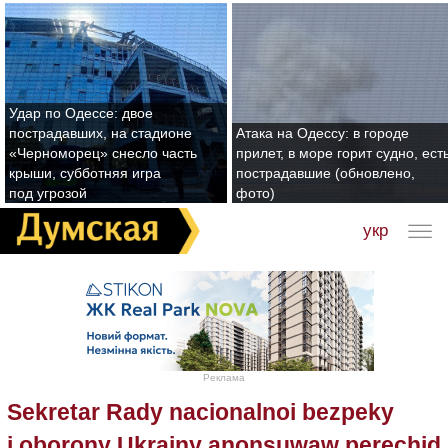
Удар по Одессе: двое
пострадавших, на стадионе
Атака на Одессу: в городе
«Черноморец» снесло часть
прилет, в море горит судно, ест
крыши, субботняя игра
пострадавшие (обновлено,
под угрозой
фото)
укр
Реклама
Sekretar Rady nacionalnoi bezpeky
i oborony Ukrainy anonsuwaw perechid