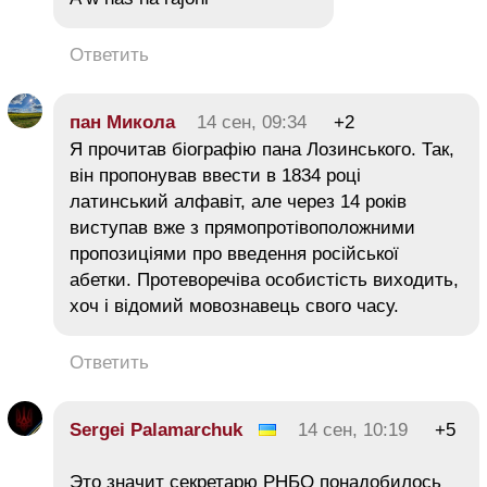
Ответить
пан Микола
14 сен, 09:34
+2
Я прочитав біографію пана Лозинського. Так,
він пропонував ввести в 1834 році
латинський алфавіт, але через 14 років
виступав вже з прямопротівоположними
пропозиціями про введення російської
абетки. Протеворечіва особистість виходить,
хоч і відомий мовознавець свого часу.
Ответить
Sergei Palamarchuk
14 сен, 10:19
+5
Это значит секретарю РНБО понадобилось