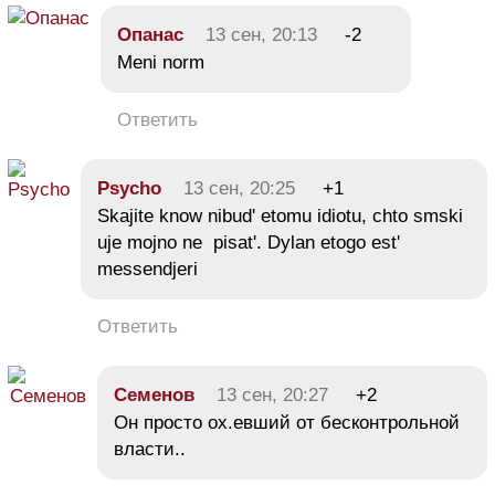
Oпанас
13 сен, 20:13
-2
Meni norm
Ответить
Psycho
13 сен, 20:25
+1
Skajite know nibud' etomu idiotu, chto smski
uje mojno ne pisat'. Dylan etogo est'
messendjeri
Ответить
Семенов
13 сен, 20:27
+2
Он просто ох.евший от бесконтрольной
власти..