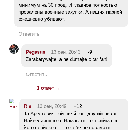
минимум на 30 проц. И главное полностью
провалены военные закупки. А наших парней
ежедневно убивают.
Ответить
Pegasus
13 сен, 20:43
-9
Zarabatywajte, a ne dumajte o tarifah!
Ответить
1 ответ →
Rie
13 сен, 20:49
+12
Та Арестович той ще й..оп, другий після
Найвеличнішого. Намагатися сприймати
його серйозно — то себе не поважати.