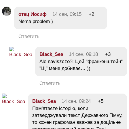
отец Иосиф
14 сен, 09:15
+2
Nema problem )
Ответить
Black_Sea
14 сен, 09:18
+3
Ale naviszczo?! Цей "франкенштейн"
"Щ" мене добиває… ))
Ответить
Black_Sea
14 сен, 09:24
+5
Пам'ятаєте історію, коли
затверджували текст Державного Гімну,
то кожен графоман вважав за доцільне