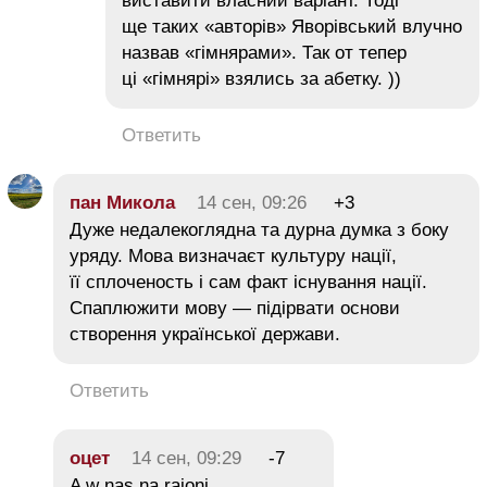
виставити власний варіант. Тоді
ще таких «авторів» Яворівський влучно
назвав «гімнярами». Так от тепер
ці «гімнярі» взялись за абетку. ))
Ответить
пан Микола
14 сен, 09:26
+3
Дуже недалекоглядна та дурна думка з боку
уряду. Мова визначаєт культуру нації,
її сплоченость і сам факт існування нації.
Спаплюжити мову — підірвати основи
створення української держави.
Ответить
оцет
14 сен, 09:29
-7
A w nas na rajoni