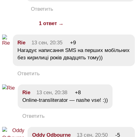
Ответить
1 ответ →
Rie
13 сен, 20:35
+9
Нагадує написання SMS на перших мобільних
без кирилиці років двадцять тому))
Ответить
Rie
13 сен, 20:38
+8
Online-transliterator — nashe vse! :))
Ответить
Oddy Odbourne
13 сен, 20:50
-5