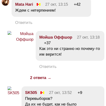
Mata Hari
27 окт, 13:15
+42
Ждем с нетерпением!
Ответить
Мойша Оффшор
27 окт, 13:18
+37
Как это ни странно но почему-то
им верится!
Ответить
2 ответа →
SK505
27 окт, 13:52
+9
Перевыборов?
Да их не будет, как не было