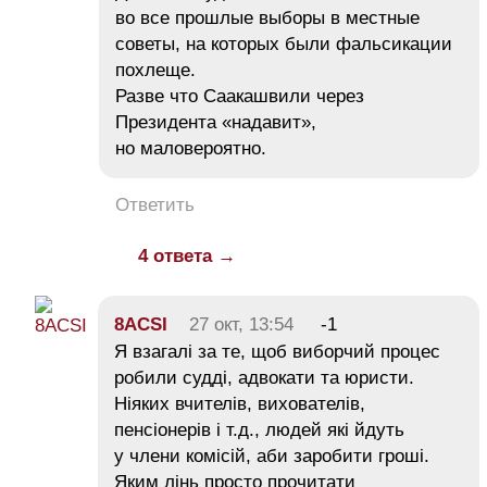
во все прошлые выборы в местные
советы, на которых были фальсикации
похлеще.
Разве что Саакашвили через
Президента «надавит»,
но маловероятно.
Ответить
4 ответа →
8ACSI
27 окт, 13:54
-1
Я взагалі за те, щоб виборчий процес
робили судді, адвокати та юристи.
Ніяких вчителів, вихователів,
пенсіонерів і т.д., людей які йдуть
у члени комісій, аби заробити гроші.
Яким лінь просто прочитати