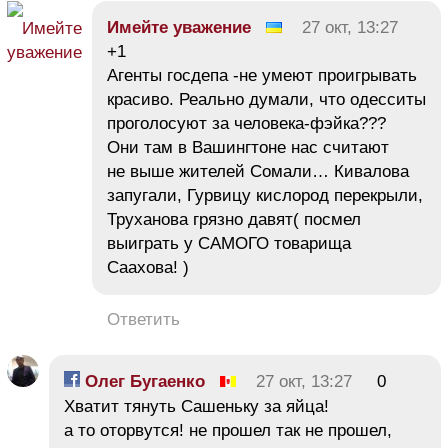
Имейте уважение
27 окт, 13:27
+1
Агенты госдепа -не умеют проигрывать
красиво. Реально думали, что одесситы
проголосуют за человека-фэйка???
Они там в Вашингтоне нас считают
не выше жителей Сомали… Кивалова
запугали, Гурвицу кислород перекрыли,
Труханова грязно давят( посмел
выиграть у САМОГО товарища
Саахова! )
Ответить
Олег Бугаенко
27 окт, 13:27
0
Хватит тянуть Сашеньку за яйца!
а то оторвутся! не прошел так не прошел,