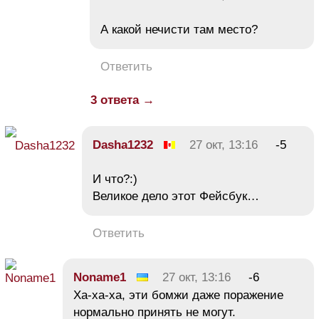
А какой нечисти там место?
Ответить
3 ответа →
Dasha1232
27 окт, 13:16
-5
И что?:)
Великое дело этот Фейсбук…
Ответить
Noname1
27 окт, 13:16
-6
Ха-ха-ха, эти бомжи даже поражение
нормально принять не могут.