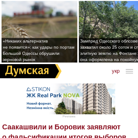
«Никаких альтернатив
Зампред Одесского облсове
не появится»: как удары по портам
захватил около 25 соток и с
Большой Одессы обрушили
элитную землю на Фонтане:
зерновой рынок
она оформлена на покойну
укр
Реклама
Саакашвили и Боровик заявляют
о фальсификации итогов выборов