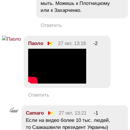
мыть. Можешь к Плотницкому
или к Захарченко.
Ответить
Паоло
27 окт, 13:16
-2
Ответить
Camaro
27 окт, 13:21
-1
Если на видео более 10 тыс. людей,
то Саакашвили президент Украины)