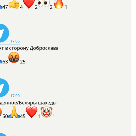
47
4
2
2
1
17:06
ят в сторону Доброслава
63
25
17:00
денное/Беляры шахеды
50
45
1
1