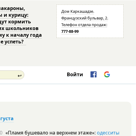
макароны,
Дом Каркашадзе.
ы и курицу:
Французский бульвар, 2.
дут кормить
Телефон отдела продаж:
их школьников
777-88-99
му к началу года
не успеть?
Войти
↩
вгуста
0
«Пламя бушевало на верхнем этаже»:
одесситы