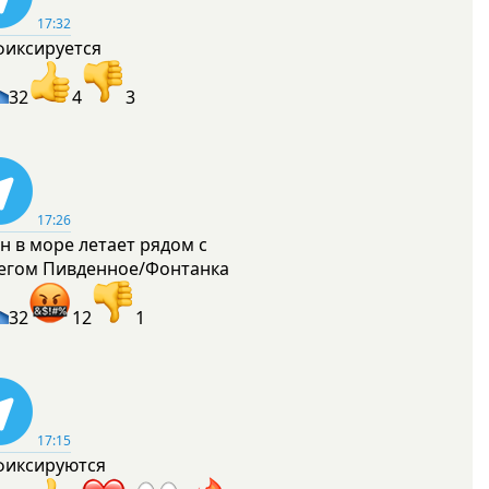
17:32
фиксируется
32
4
3
17:26
н в море летает рядом с
егом Пивденное/Фонтанка
32
12
1
17:15
фиксируются