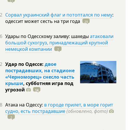
11
2
Сорвал украинский флаг и потоптался по нему
:
одессит может сесть на три
года
29
6
Удары по Одесскому заливу: шахеды
атаковали
большой сухогруз, принадлежащий крупной
немецкой компании
7
2
Удар по Одессе:
двое
пострадавших, на стадионе
«Черноморец» снесло часть
крыши
, субботняя игра под
угрозой
14
8
Атака на Одессу:
в городе прилет, в море горит
судно, есть пострадавшие
(обновлено, фото)
2