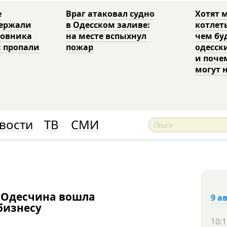
е
Враг атаковал судно
Хотят 
держали
в Одесском заливе:
котлет
ковника
на месте вспыхнул
чем бу
: пропали
пожар
одесск
и поче
могут 
вости
ТВ
СМИ
 Одесчина вошла
9 а
бизнесу
10:1