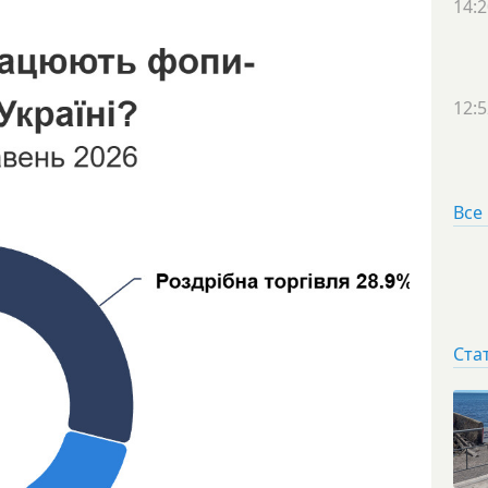
14:2
12:5
Все
Ста