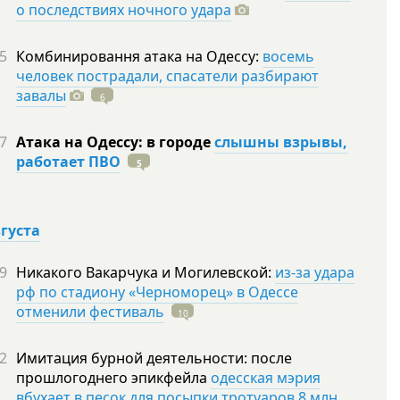
о последствиях ночного удара
5
Комбинировання атака на Одессу:
восемь
человек пострадали, спасатели разбирают
завалы
6
7
Атака на Одессу: в городе
слышны взрывы,
работает ПВО
5
вгуста
9
Никакого Вакарчука и Могилевской:
из-за удара
рф по стадиону «Черноморец» в Одессе
отменили фестиваль
10
2
Имитация бурной деятельности: после
прошлогоднего эпикфейла
одесская мэрия
вбухает в песок для посыпки тротуаров 8 млн