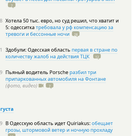
7
8
Хотела 50 тыс. евро, но суд решил, что хватит и
5: одесситка
требовала у рф компенсацию за
тревоги и бессонные ночи
28
1
Здобули: Одесская область
первая в стране по
количеству жалоб на действия ТЦК
12
9
Пьяный водитель Porsche
разбил три
припаркованных автомобиля на Фонтане
(фото, видео)
7
вгуста
9
В Одесскую область идет Quiriakus:
обещает
грозы, штормовой ветер и ночную прохладу