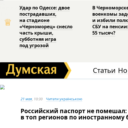
Удар по Одессе: двое
В Черноморск
пострадавших,
военкомы за
♕
на стадионе
и избили пол
«Черноморец» снесло
СБУ на пенсии
часть крыши,
55 тысяч?
субботняя игра
под угрозой
Статьи
Но
21 мая
, 10:30
Читати українською
Российский паспорт не помешал:
в топ регионов по иностранному 