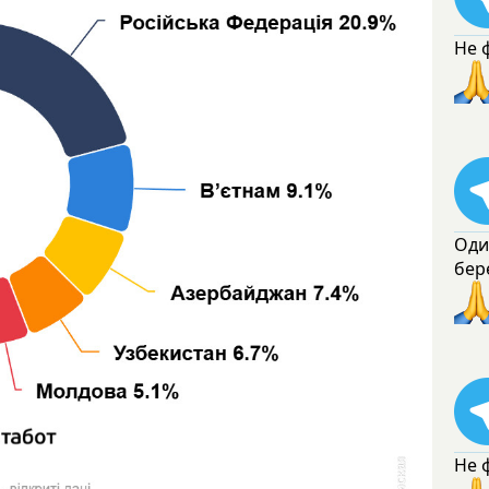
Не 
Оди
бер
Не 