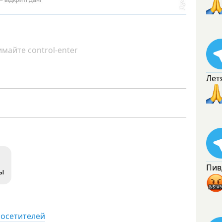
майте control-enter
Лет
Пив
ы
посетителей