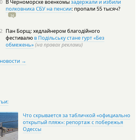
0
В Черноморске военкомы
задержали и избили
полковника СБУ на пенсии
: пропали 55
тысяч?
34
2
Пан Борщ: хедлайнером благодійного
фестивалю
в Подільську стане гурт «Без
обмежень»
(на правах реклами)
 новости →
тьи:
Что скрывается за табличкой «официально
открытый пляж»: репортаж с побережья
Одессы