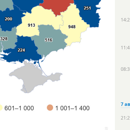
14:2
11:4
08:3
7 а
21:2