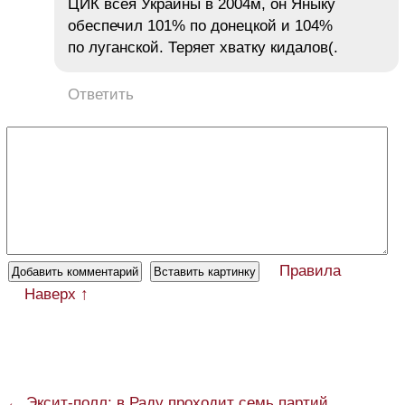
ЦИК всея Украины в 2004м, он Яныку
обеспечил 101% по донецкой и 104%
по луганской. Теряет хватку кидалов(.
Ответить
Правила
Наверх ↑
← Эксит-полл: в Раду проходит семь партий