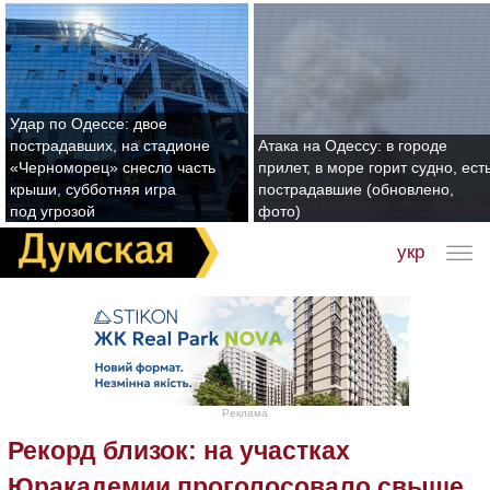
Удар по Одессе: двое
пострадавших, на стадионе
Атака на Одессу: в городе
«Черноморец» снесло часть
прилет, в море горит судно, ест
крыши, субботняя игра
пострадавшие (обновлено,
под угрозой
фото)
укр
Реклама
Рекорд близок: на участках
Юракадемии проголосовало свыше