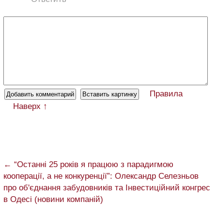
Правила
Наверх ↑
← “Останні 25 років я працюю з парадигмою
кооперації, а не конкуренції”: Олександр Селезньов
про об'єднання забудовників та Інвестиційний конгрес
в Одесі (новини компаній)