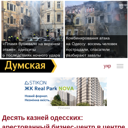
Комбинировання атака
«Пламя бушевало на верхнем
на Одессу: восемь человек
этаже»: одесситы
пострадали, спасатели
о последствиях ночного удара
разбирают завалы
укр
Реклама
Десять казней одесских:
арестованный бизнес-центр в центре