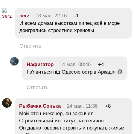
serz
13 мая, 22:16
-1
И всем домам высоткам пипец всё в море
доигрались строитнли хреновы
Ответить
Нафигатор
14 мая, 08:46
+4
І з'явиться під Одесою острів Аркадія 😂
Ответить
Рыбачка Сонька
14 мая, 11:36
+8
Мой отец инженер, он закончил
Строительный институт на отлично
Он давно говорил строить и покупать жилье