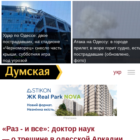
Удар по Одессе: двое
пострадавших, на стадионе
Атака на Одессу: в городе
«Черноморец» снесло часть
прилет, в море горит судно, ест
крыши, субботняя игра
пострадавшие (обновлено,
под угрозой
фото)
укр
Реклама
«Раз - и все»: доктор наук
— о трещине в одесской Аркадии,