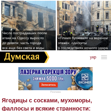
Число пострадавших после
атаки на Одессу выросло
«Пламя бушевало на верхнем
до девяти: часть города
этаже»: одесситы
все еще без света и воды
о последствиях ночного удара
укр
Реклама
Ягодицы с сосками, мухоморы,
фаллосы и всякие странности: