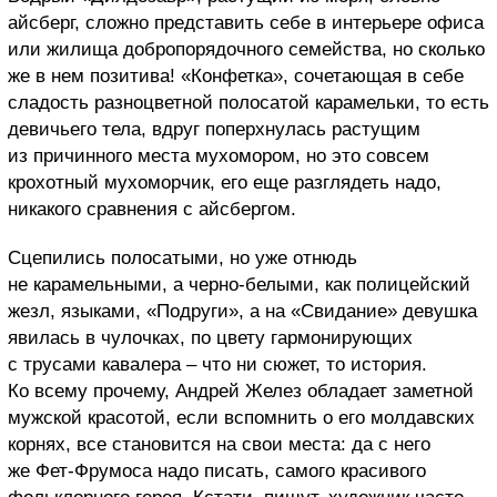
айсберг, сложно представить себе в интерьере офиса
или жилища добропорядочного семейства, но сколько
же в нем позитива! «Конфетка», сочетающая в себе
сладость разноцветной полосатой карамельки, то есть
девичьего тела, вдруг поперхнулась растущим
из причинного места мухомором, но это совсем
крохотный мухоморчик, его еще разглядеть надо,
никакого сравнения с айсбергом.
Сцепились полосатыми, но уже отнюдь
не карамельными, а черно-белыми, как полицейский
жезл, языками, «Подруги», а на «Свидание» девушка
явилась в чулочках, по цвету гармонирующих
с трусами кавалера – что ни сюжет, то история.
Ко всему прочему, Андрей Желез обладает заметной
мужской красотой, если вспомнить о его молдавских
корнях, все становится на свои места: да с него
же Фет-Фрумоса надо писать, самого красивого