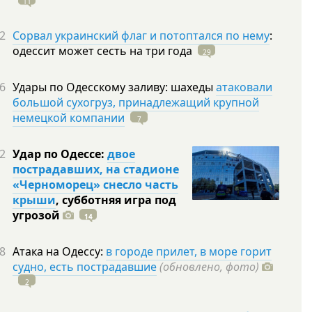
11
2
Сорвал украинский флаг и потоптался по нему
:
одессит может сесть на три
года
29
6
Удары по Одесскому заливу: шахеды
атаковали
большой сухогруз, принадлежащий крупной
немецкой компании
7
2
Удар по Одессе:
двое
пострадавших, на стадионе
«Черноморец» снесло часть
крыши
, субботняя игра под
угрозой
14
8
Атака на Одессу:
в городе прилет, в море горит
судно, есть пострадавшие
(обновлено, фото)
2