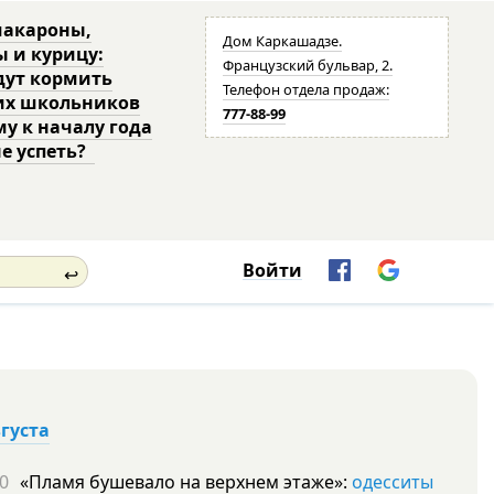
макароны,
Дом Каркашадзе.
ы и курицу:
Французский бульвар, 2.
дут кормить
Телефон отдела продаж:
их школьников
777-88-99
му к началу года
не успеть?
Войти
↩
вгуста
0
«Пламя бушевало на верхнем этаже»:
одесситы