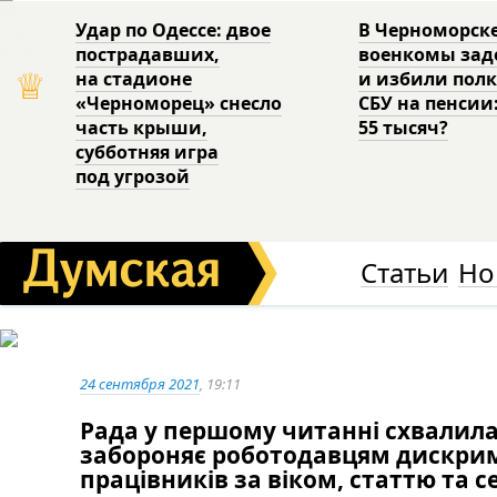
Удар по Одессе: двое
В Черноморск
пострадавших,
военкомы за
♕
на стадионе
и избили пол
«Черноморец» снесло
СБУ на пенсии
часть крыши,
55 тысяч?
субботняя игра
под угрозой
Статьи
Но
24 сентября 2021
, 19:11
Рада у першому читанні схвалила
забороняє роботодавцям дискрим
працівників за віком, статтю та 