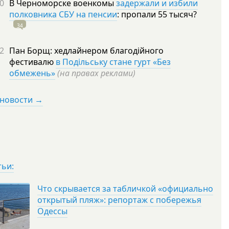
0
В Черноморске военкомы
задержали и избили
полковника СБУ на пенсии
: пропали 55
тысяч?
34
2
Пан Борщ: хедлайнером благодійного
фестивалю
в Подільську стане гурт «Без
обмежень»
(на правах реклами)
 новости →
тьи:
Что скрывается за табличкой «официально
открытый пляж»: репортаж с побережья
Одессы