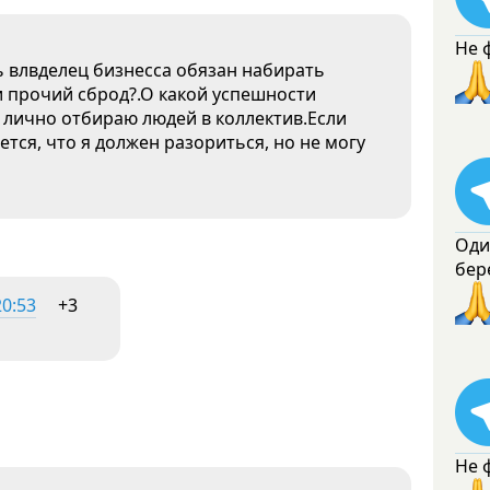
Не 
ь влвделец бизнесса обязан набирать
и прочий сброд?.О какой успешности
 лично отбираю людей в коллектив.Если
тся, что я должен разориться, но не могу
Оди
бер
20:53
+3
Не 