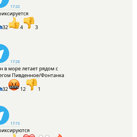
17:32
фиксируется
32
4
3
17:26
н в море летает рядом с
егом Пивденное/Фонтанка
32
12
1
17:15
фиксируются