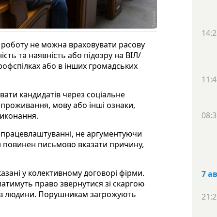
14:2
а роботу не можна враховувати расову
ість та наявність або підозру на ВІЛ/
 профспілках або в інших громадських
11:4
вати кандидатів через соціальне
 проживання, мову або інші ознаки,
08:3
виконання.
 працевлаштуванні, не аргументуючи
ін повинен письмово вказати причину,
казані у колективному договорі фірми.
7 а
матимуть право звернутися зі скаргою
рав людини. Порушникам загрожують
21:2