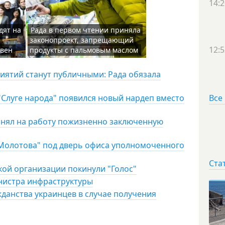
14:2
дят на
Рада в первом чтении приняла
и
законопроект, запрещающий
12:5
ивен
продукты с пальмовым маслом
риятий станут публичными: Рада обязала
Все
"Слуге народа" появился новый нардеп вместо
инял на работу пожизненно заключенную
 Молотова" под дверь офиса уполномоченного
Ста
кой организации покинули "Голос"
нистра инфраструктуры
данства украинцев в случае получения