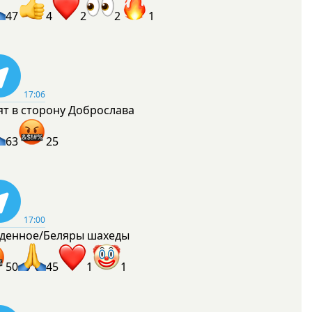
47
4
2
2
1
17:06
ят в сторону Доброслава
63
25
17:00
денное/Беляры шахеды
50
45
1
1