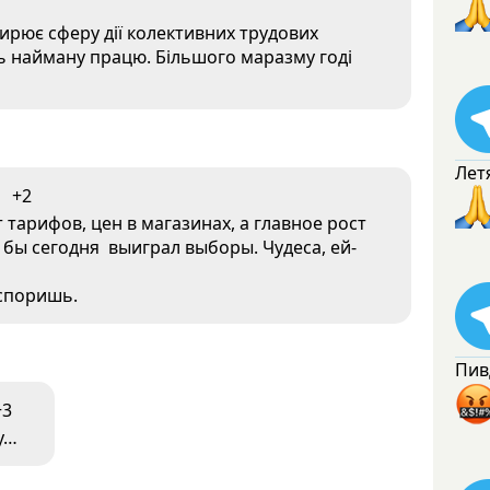
ирює сферу дії колективних трудових
ь найману працю. Більшого маразму годі
Лет
+2
 тарифов, цен в магазинах, а главное рост
й бы сегодня выиграл выборы. Чудеса, ей-
оспоришь.
Пив
+3
у…