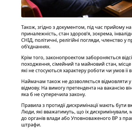
Також, згідно з документом, під час прийому н
приналежність, стан здоров’я, зокрема, інвалідн
СНІД, політичні, релігійні погляди, членство у
об’єднаннях.
Крім того, законопроектом забороняється відсі
походження, сімейний та майновий стан, місце
які не стосуються характеру роботи чи умов її 
Наймачам також не дозволяється відмовляти у
відмову. На вимогу претендента на вакансію в
яка б не суперечила закону.
Правила з протидії дискримінації мають бути в
Люди, які вважатимуть, що їх дискримінували, 
до органів влади або Уповноваженого ВР з п
штрафи.