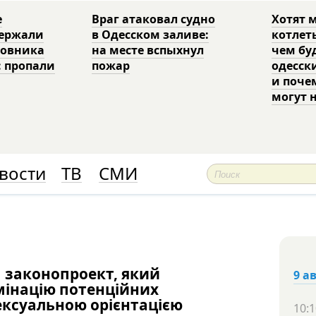
е
Враг атаковал судно
Хотят 
держали
в Одесском заливе:
котлет
ковника
на месте вспыхнул
чем бу
: пропали
пожар
одесск
и поче
могут 
вости
ТВ
СМИ
 законопроект, який
9 а
інацію потенційних
сексуальною орієнтацією
10:1