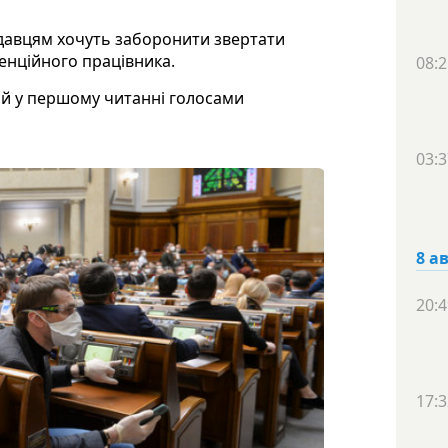
одавцям хочуть заборонити звертати
тенційного працівника.
08:2
й у першому читанні голосами
03:3
8 а
20:4
17:3