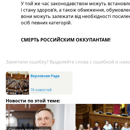
У той же час законодавством можуть встановлю
і стану здоров’я, а також обмеження, обумовле
вони можуть залежати від необхідності посиле
осіб певних категорій.
СМЕРТЬ РОССИЙСКИМ ОККУПАНТАМ!
Заметили ошибку? Выделяйте слова с ошибкой и нажи
Верховная Рада
76 новостей
Новости по этой теме:
Сложил полномочия