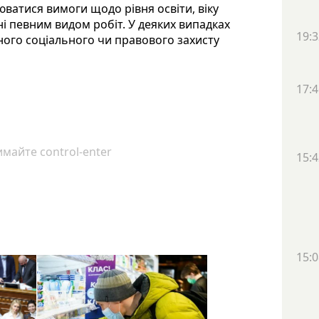
ватися вимоги щодо рівня освіти, віку
ні певним видом робіт. У деяких випадках
19:3
ного соціального чи правового захисту
17:4
майте control-enter
15:4
15:0