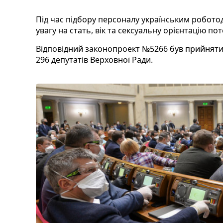
Під час підбору персоналу українським робот
увагу на стать, вік та сексуальну орієнтацію по
Відповідний законопроект №5266 був прийняти
296 депутатів Верховної Ради.