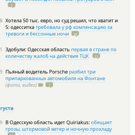
7
8
Хотела 50 тыс. евро, но суд решил, что хватит и
5: одесситка
требовала у рф компенсацию за
тревоги и бессонные ночи
28
1
Здобули: Одесская область
первая в стране по
количеству жалоб на действия ТЦК
12
9
Пьяный водитель Porsche
разбил три
припаркованных автомобиля на Фонтане
(фото, видео)
7
вгуста
9
В Одесскую область идет Quiriakus:
обещает
грозы, штормовой ветер и ночную прохладу