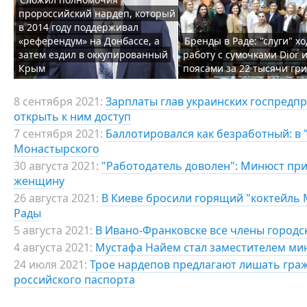
пророссийский нардеп, который
в 2014 году поддерживал
«референдум» на Донбассе, а
Бренды в Раде: "слуги" хо
затем ездил в оккупированный
работу с сумочками Dior 
Крым
поясами за 22 тысячи гр
8 сентября 2021:
Зарплаты глав украинских госпредп
открыть к ним доступ
7 сентября 2021:
Баллотировался как безработный: в 
Монастырского
30 августа 2021:
"Работодатель доволен": Минюст пр
женщину
26 августа 2021:
В Киеве бросили горящий "коктейль
Рады
5 августа 2021:
В Ивано-Франковске все члены городс
4 августа 2021:
Мустафа Найем стал заместителем ми
24 июля 2021:
Трое нардепов предлагают лишать граж
российского паспорта