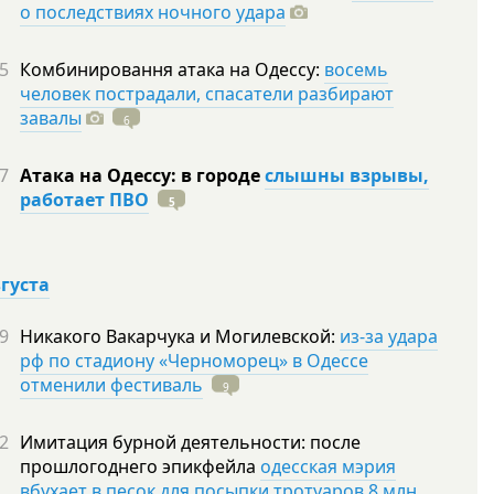
о последствиях ночного удара
5
Комбинировання атака на Одессу:
восемь
человек пострадали, спасатели разбирают
завалы
6
7
Атака на Одессу: в городе
слышны взрывы,
работает ПВО
5
вгуста
9
Никакого Вакарчука и Могилевской:
из-за удара
рф по стадиону «Черноморец» в Одессе
отменили фестиваль
9
2
Имитация бурной деятельности: после
прошлогоднего эпикфейла
одесская мэрия
вбухает в песок для посыпки тротуаров 8 млн