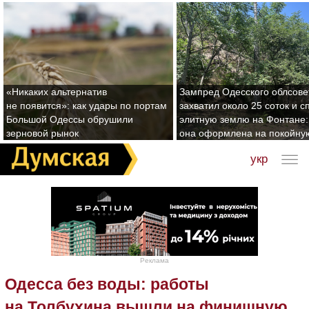
«Никаких альтернатив
Зампред Одесского облсове
не появится»: как удары по портам
захватил около 25 соток и с
Большой Одессы обрушили
элитную землю на Фонтане:
зерновой рынок
она оформлена на покойну
укр
Реклама
Одесса без воды: работы
на Толбухина вышли на финишную