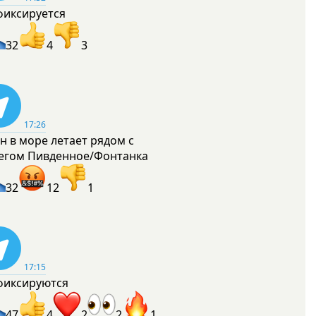
фиксируется
32
4
3
17:26
н в море летает рядом с
егом Пивденное/Фонтанка
32
12
1
17:15
фиксируются
47
4
2
2
1