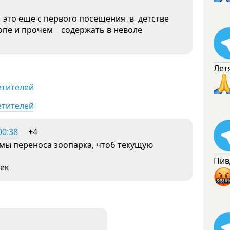
 это еще с первого посещения в детстве
вропе и прочем содержать в неволе
Лет
етителей
етителей
00:38
+4
емы переноса зоопарка, чтоб текущую
Пив
ек