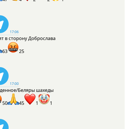
17:06
ят в сторону Доброслава
63
25
17:00
денное/Беляры шахеды
50
45
1
1