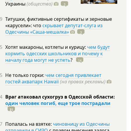
Украины
(общество)
3
9
Титушки, фиктивные сертификаты и зерновые
«карусели»: что
скрывает депутат-слуга из
Одесчины «Саша-мешалка»
3
5
Хотят макароны, котлеты и курицу:
чем будут
кормить одесских школьников и почему к
началу года могут не успеть
?
14
5
Не только горки:
чем сегодня привлекает
гостей аквапарк Hawaii
(на правах рекламы)
4
Враг атаковал сухогруз в Одесской области:
один человек погиб, еще трое пострадали
31
7
Попалась на взятке:
чиновницу из Одесчины
отправили в СИЗО
с правом внесения залога