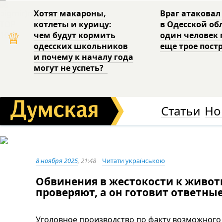
Хотят макароны,
Враг атаковал
котлеты и курицу:
в Одесской об
♕
чем будут кормить
один человек 
одесских школьников
еще трое пост
и почему к началу года
могут не успеть?
Статьи
Но
8 ноября 2025
, 21:48
Читати українською
Обвинения в жестокости к живот
проверяют, а он готовит ответны
Уголовное производство по факту возможног