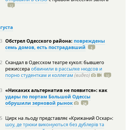
12
вгуста
3
Обстрел Одесского района:
повреждены
семь домов, есть пострадавший
1
2
Скандал в Одесском театре кукол: бывшего
режиссера
обвинили в рассылке нюдсов и
порно студенткам и коллегам
(видео)
10
3
«Никаких альтернатив не появится»: как
удары по портам Большой Одессы
обрушили зерновой рынок
24
5
Цирк на льоду представляє «Крижаний Оскар»:
шоу, де трюки виконуються без дублерів та