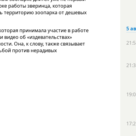
рке работы зверинца, которая
ть территорию зоопарка от дешевых
5 а
которая принимала участие в работе
и видео об «издевательствах»
21:5
сти. Она, к слову, также связывает
ьбой против нерадивых
21:3
19:0
17:2