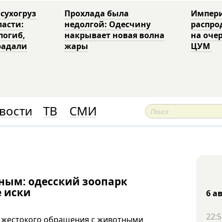
 сухогруз
Прохлада была
Импери
ласти:
недолгой: Одесчину
распро
погиб,
накрывает новая волна
на оче
радали
жары
ЦУМ
вости
ТВ
СМИ
ным: одесский зоопарк
е иски
6 а
22:5
о жестокого обращения с животными