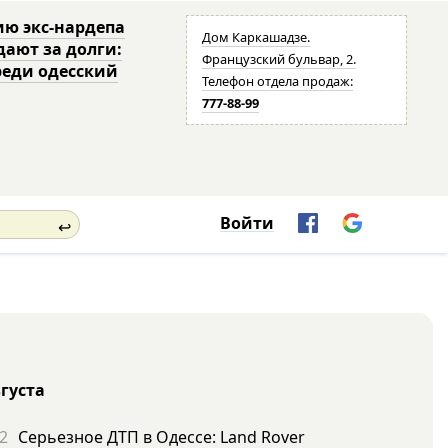
ю экс-нардепа
Дом Каркашадзе.
дают за долги:
Французский бульвар, 2.
реди одесский
Телефон отдела продаж:
777-88-99
Войти
↩
вгуста
2
Серьезное ДТП в Одессе: Land Rover