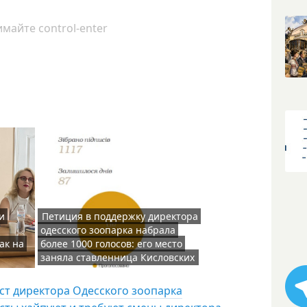
майте control-enter
и
Петиция в поддержку директора
одесского зоопарка набрала
ак на
более 1000 голосов: его место
заняла ставленница Кисловских
ст директора Одесского зоопарка