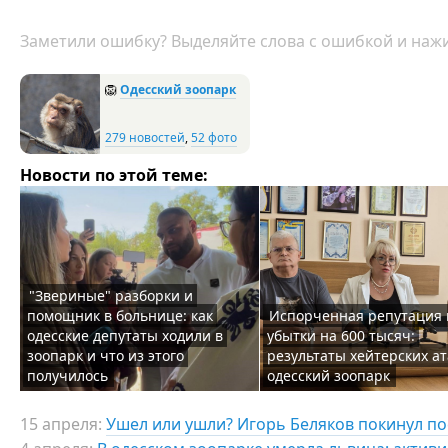
Заметили ошибку? Выделяйте слова с ошибкой и нажи
🦁
Одесский зоопарк
279 новостей
,
52 фото
Новости по этой теме:
"Звериные" разборки и
помощник в больнице: как
Испорченная репутация 
одесские депутаты ходили в
убытки на 600 тысяч:
зоопарк и что из этого
результаты хейтерских ат
получилось
одесский зоопарк
15 апреля:
Ушел или ушли? Игорь Беляков покинул по