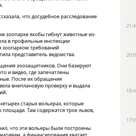
и.
сказала, что досудебное расследование
21:4
ом зоопарке якобы гибнут животные из-
дела в профильные инспекции
я зоопарком требований
тила представитель ведомства.
20:0
ащения зоозащитников. Они базируют
то и видео, где запечатлены
ные. После их обращения
вела внеплановую проверку и выдала
18:4
ий.
четырех старых вольерах, которые
 площади. Там содержатся трое львов,
17:0
нил, что эти вольеры были построены
рмативам, а финансирования хватает