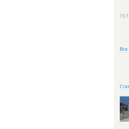
15:1
Все
Ста