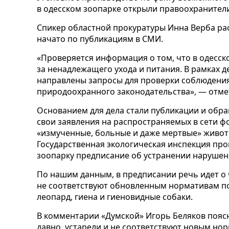
в одесском зоопарке открыли правоохранител
Спикер областной прокуратуры Инна Верба рас
н
ачато по публикациям в СМИ.
«Проверяется информация о том, что в одесск
за ненадлежащего ухода и питания. В рамках 
направлены запросы для проверки соблюдени
природоохранного законодательства», — отме
Основанием для дела стали публикации и обр
свои заявления на распространяемых в сети фо
«измученные, больные и даже мертвые» живот
Государственная экологическая инспекция про
зоопарку предписание об устранении нарушен
По нашим данным, в предписании речь идет о 
не соответствуют обновленным нормативам по
леопард, гиена и гиеновидные собаки.
В комментарии «Думской» Игорь Беляков пояс
давно, устарели и не соответствуют новым но