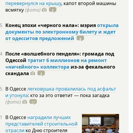
перевернулся на крышу
, капот второй машины
всмятку
(фото)
8
5
Конец эпохи «черного нала»: мэрия
открыла
документы по электронному билету и ждет
от одесситов предложений
6
4
После «волшебного пенделя»: громада под
Одессой
тратит 6 миллионов на ремонт
«ничейного» коллектора
из-за фекального
скандала
3
5
В Одессе
легковушка провалилась под асфальт
и утонула
: кто за это ответит — пока загадка
(фото)
17
1
В Одессе
наградили лучших
представителей строительной
отрасли
ко Дню строителя