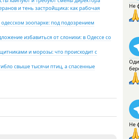
исты хайпуют и требуют смены директора
Не 
еранов и тень застройщика: как рабочая
 одесском зоопарке: под подозрением
дложение избавиться от слонихи: в Одессе со
щитниками и морозы: что происходит с
Оди
гибло свыше тысячи птиц, а спасенные
бер
Не 