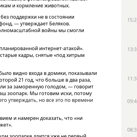
икам и кормление животных.
 без поддержки не в состоянии
15:2
онд, — утверждает Беляков.
полномасштабной войны мы смогли
планированной интернет-атакой».
13:3
 старые кадры, снятые «под хитрым
было видно входа в домики, показывали
11:3
оторой 21 год, что больше в два раза,
ли за заморенную голодом, — говорит
наш зоопарк. Мы готовим иски, потому
его утверждать, но все это по времени 
09:4
твием и намерен доказать, что «ни
жет».
08:3
ком зоопарке длится уже не первый