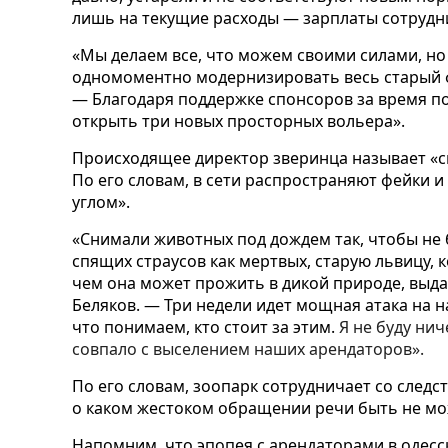
лишь на текущие расходы — зарплаты сотрудн
«Мы делаем все, что можем своими силами, но
одномоментно модернизировать весь старый ф
— Благодаря поддержке спонсоров за время 
открыть три новых просторных вольера».
Происходящее директор зверинца называет «с
По его словам, в сети распространяют фейки и
углом».
«Снимали животных под дождем так, чтобы не 
спящих страусов как мертвых, старую львицу, к
чем она может прожить в дикой природе, выда
Беляков. — Три недели идет мощная атака на 
что понимаем, кто стоит за этим.
Я не буду нич
совпало с выселением наших арендаторов».
По его словам, зоопарк сотрудничает со следс
о каком жестоком обращении речи быть не мо
Напомним, что эпопея с арендаторами в одесс