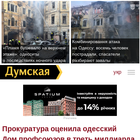
Комбинировання атака
«Пламя бушевало на верхнем
на Одессу: восемь человек
этаже»: одесситы
пострадали, спасатели
о последствиях ночного удара
разбирают завалы
укр
Реклама
Прокуратура оценила одесский
Дом профсоюзов в треть миллиарда