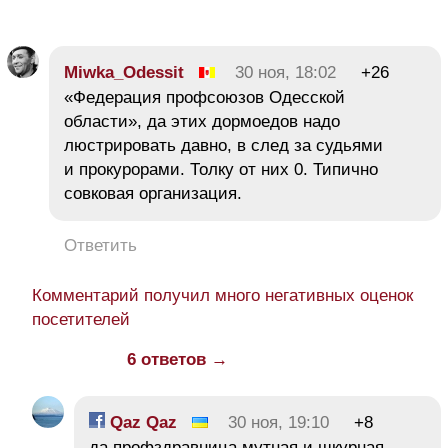
Miwka_Odessit
30 ноя, 18:02
+26
«Федерация профсоюзов Одесской
области», да этих дормоедов надо
люстрировать давно, в след за судьями
и прокурорами. Толку от них 0. Типично
совковая организация.
Ответить
Комментарий получил много негативных оценок
посетителей
6 ответов →
Qaz Qaz
30 ноя, 19:10
+8
да профздравница мутная и шкурная