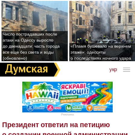
Число пострадавших после
атаки на Одессу выросло
до двенадцати: часть города
«Пламя бушевало на верхнем
все еще без света и воды
этаже»: одесситы
(обновлено)
о последствиях ночного удара
укр
Реклама
Президент ответил на петицию
о создании военной администрации