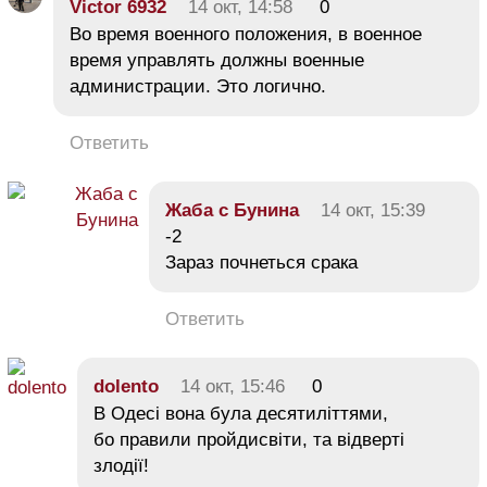
Victor 6932
14 окт, 14:58
0
Во время военного положения, в военное
время управлять должны военные
администрации. Это логично.
Ответить
Жаба с Бунина
14 окт, 15:39
-2
Зараз почнеться срака
Ответить
dolento
14 окт, 15:46
0
В Одесі вона була десятиліттями,
бо правили пройдисвіти, та відверті
злодії!