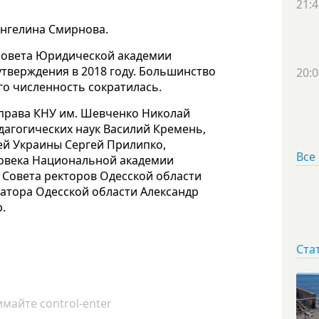
21:4
Ангелина Смирнова.
совета Юридической академии
тверждения в 2018 году. Большинство
20:0
его численность сократилась.
 права КНУ им. Шевченко Николай
агогических наук Василий Кремень,
ей Украины Сергей Прилипко,
Все
овека Национальной академии
 Совета ректоров Одесской области
атора Одесской области Александр
.
Ста
майте control-enter