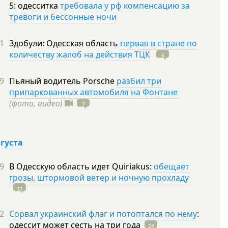
5: одесситка
требовала у рф компенсацию за
тревоги и бессонные ночи
1
Здобули: Одесская область
первая в стране по
количеству жалоб на действия ТЦК
6
9
Пьяный водитель Porsche
разбил три
припаркованных автомобиля на Фонтане
(фото, видео)
7
вгуста
9
В Одесскую область идет Quiriakus:
обещает
грозы, штормовой ветер и ночную прохладу
11
2
Сорвал украинский флаг и потоптался по нему
:
одессит может сесть на три
года
24