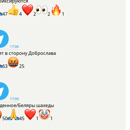
фиксируются
47
4
2
2
1
17:06
ят в сторону Доброслава
63
25
17:00
денное/Беляры шахеды
50
45
1
1