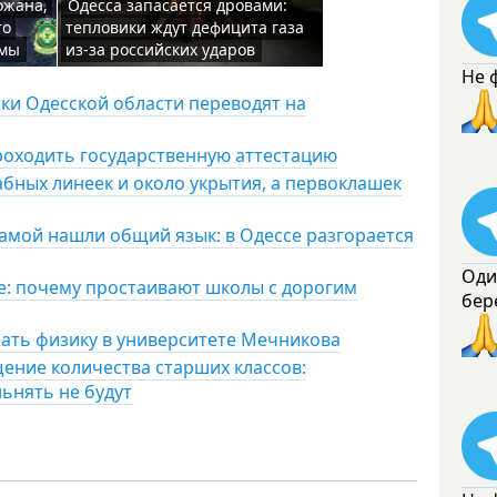
ожана,
Одесса запасается дровами:
то
тепловики ждут дефицита газа
емы
из-за российских ударов
Не 
ки Одесской области переводят на
роходить государственную аттестацию
абных линеек и около укрытия, а первоклашек
мамой нашли общий язык: в Одессе разгорается
Оди
е: почему простаивают школы с дорогим
бер
чать физику в университете Мечникова
ение количества старших классов:
льнять не будут