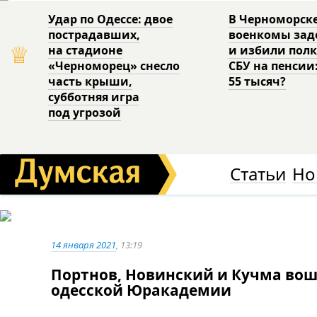
Удар по Одессе: двое
В Черноморск
пострадавших,
военкомы за
♕
на стадионе
и избили пол
«Черноморец» снесло
СБУ на пенсии
часть крыши,
55 тысяч?
субботняя игра
под угрозой
Статьи
Но
14 января 2021
, 13:19
Портнов, Новинский и Кучма вош
одесской Юракадемии