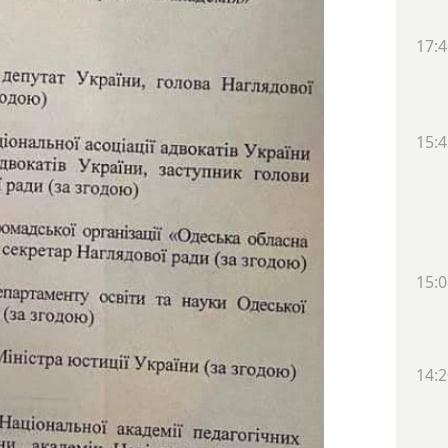
17:4
15:4
15:0
14:2