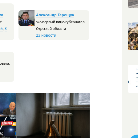
ко
Александр Терещук
У
экс-первый вице-губернатор
ей
,
3
Одесской области
23 новости
овета,
а: