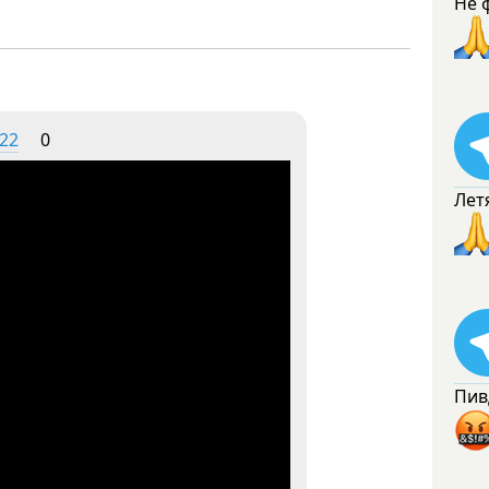
Не 
:22
0
Лет
Пив