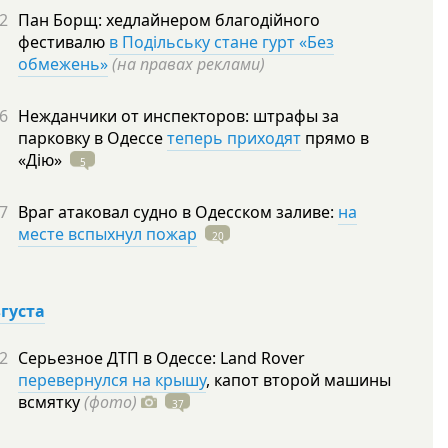
2
Пан Борщ: хедлайнером благодійного
фестивалю
в Подільську стане гурт «Без
обмежень»
(на правах реклами)
6
Нежданчики от инспекторов: штрафы за
парковку в Одессе
теперь приходят
прямо в
«Дію»
5
7
Враг атаковал судно в Одесском заливе:
на
месте вспыхнул пожар
20
вгуста
2
Серьезное ДТП в Одессе: Land Rover
перевернулся на крышу
, капот второй машины
всмятку
(фото)
37