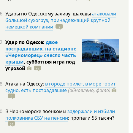
6
Удары по Одесскому заливу: шахеды
атаковали
большой сухогруз, принадлежащий крупной
немецкой компании
7
2
Удар по Одессе:
двое
пострадавших, на стадионе
«Черноморец» снесло часть
крыши
, субботняя игра под
угрозой
13
8
Атака на Одессу:
в городе прилет, в море горит
судно, есть пострадавшие
(обновлено, фото)
2
0
В Черноморске военкомы
задержали и избили
полковника СБУ на пенсии
: пропали 55
тысяч?
34