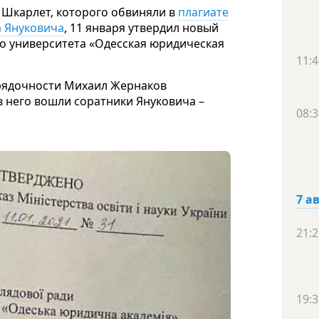
 Шкарлет, которого обвиняли в
плагиате
 Януковича
, 11 января утвердил новый
о университета «Одесская юридическая
11:4
рядочности Михаил Жернаков
в него вошли соратники Януковича –
08:3
7 а
21:2
19:3