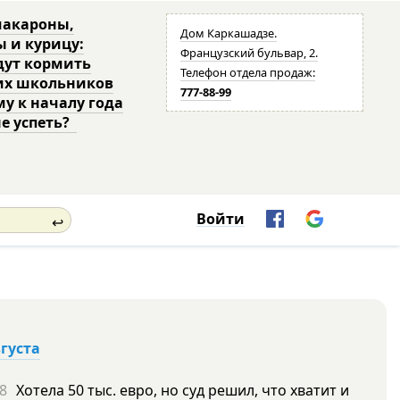
макароны,
Дом Каркашадзе.
ы и курицу:
Французский бульвар, 2.
дут кормить
Телефон отдела продаж:
их школьников
777-88-99
му к началу года
не успеть?
Войти
↩
вгуста
8
Хотела 50 тыс. евро, но суд решил, что хватит и