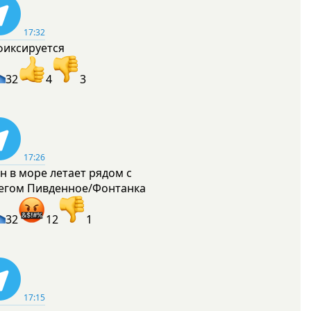
17:32
фиксируется
32
4
3
17:26
н в море летает рядом с
егом Пивденное/Фонтанка
32
12
1
17:15