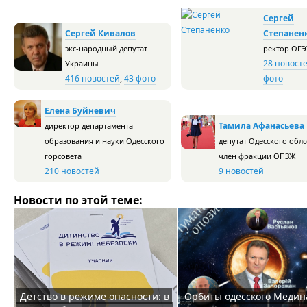
Сергей
Сергей Кивалов
Степанен
экс-народный депутат
ректор ОГЭ
28 новост
Украины
416 новостей
,
43 фото
фото
Елена Буйневич
Тамила Афанасьева
директор департамента
образования и науки Одесского
депутат Одесского облс
горсовета
член фракции ОПЗЖ
210 новостей
9 новостей
Новости по этой теме:
Детство в режиме опасности: в
Орбиты одесского Медин