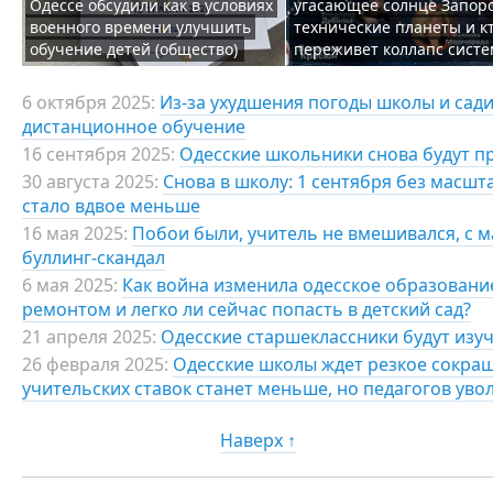
Одессе обсудили как в условиях
угасающее солнце Запор
военного времени улучшить
технические планеты и к
обучение детей (общество)
переживет коллапс сист
6 октября 2025:
Из-за ухудшения погоды школы и сади
дистанционное обучение
16 сентября 2025:
Одесские школьники снова будут п
30 августа 2025:
Снова в школу: 1 сентября без масшт
стало вдвое меньше
16 мая 2025:
Побои были, учитель не вмешивался, с 
буллинг-скандал
6 мая 2025:
Как война изменила одесское образовани
ремонтом и легко ли сейчас попасть в детский сад?
21 апреля 2025:
Одесские старшеклассники будут изу
26 февраля 2025:
Одесские школы ждет резкое сокращ
учительских ставок станет меньше, но педагогов уво
Наверх ↑