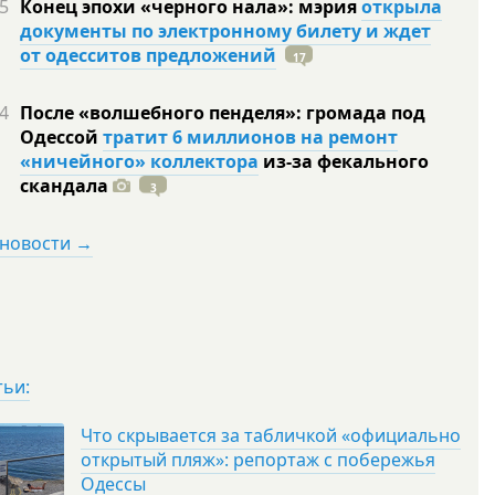
5
Конец эпохи «черного нала»: мэрия
открыла
документы по электронному билету и ждет
от одесситов предложений
17
4
После «волшебного пенделя»: громада под
Одессой
тратит 6 миллионов на ремонт
«ничейного» коллектора
из-за фекального
скандала
3
 новости →
тьи:
Что скрывается за табличкой «официально
открытый пляж»: репортаж с побережья
Одессы