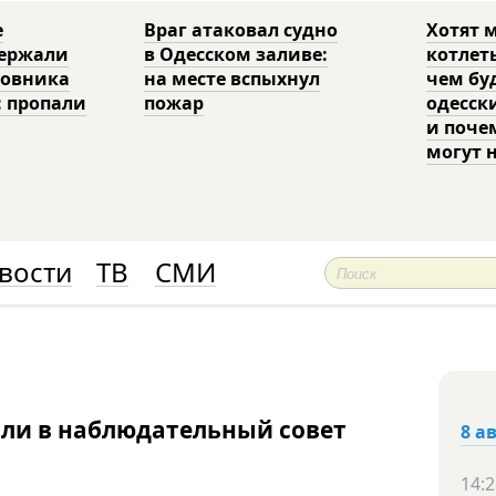
е
Враг атаковал судно
Хотят 
держали
в Одесском заливе:
котлет
ковника
на месте вспыхнул
чем бу
: пропали
пожар
одесск
и поче
могут 
вости
ТВ
СМИ
ли в наблюдательный совет
8 а
14:2