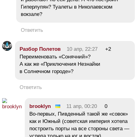
Гиперлупян? Туалеты в Николаевском
вокзале?
Ответить
Разбор Полетов
10 апр, 22:27
+2
Переименовать «Сонячний»?
А как же «Приключения Незнайки
в Солнечном городе»?
Ответить
brooklyn
11 апр, 00:20
0
Во-первых, Пивденный такой же «совок»
как и Южный (советская империя хотела
построить порты на все стороны света —
успела только на юг и восток).