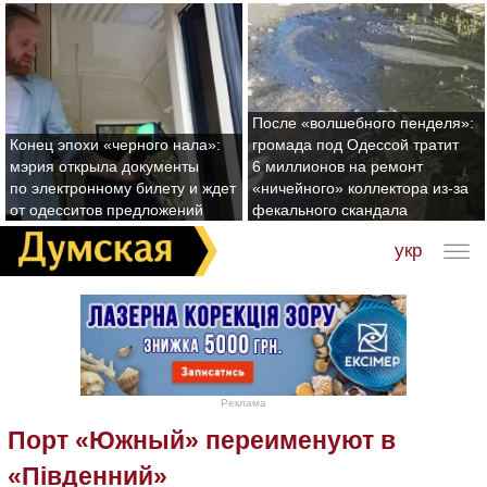
После «волшебного пенделя»:
Конец эпохи «черного нала»:
громада под Одессой тратит
мэрия открыла документы
6 миллионов на ремонт
по электронному билету и ждет
«ничейного» коллектора из-за
от одесситов предложений
фекального скандала
укр
Реклама
Порт «Южный» переименуют в
«Південний»