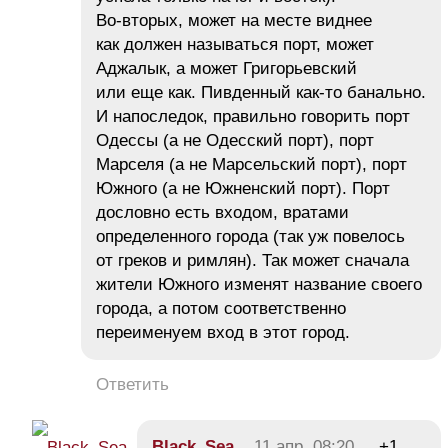
Во-вторых, может на месте виднее
как должен называться порт, может
Аджалык, а может Григорьевский
или еще как. Пивденный как-то банально.
И напоследок, правильно говорить порт
Одессы (а не Одесский порт), порт
Марселя (а не Марсельский порт), порт
Южного (а не Южненский порт). Порт
дословно есть входом, вратами
определенного города (так уж повелось
от греков и римлян). Так может сначала
жители Южного изменят название своего
города, а потом соответственно
переименуем вход в этот город.
Ответить
Black_Sea
11 апр, 08:20
+1