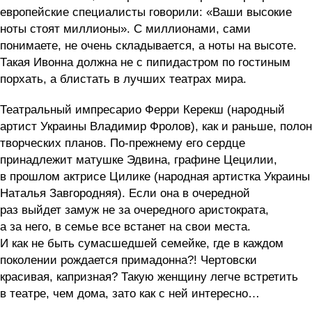
европейские специалисты говорили: «Ваши высокие
ноты стоят миллионы». С миллионами, сами
понимаете, не очень складывается, а ноты на высоте.
Такая Ивонна должна не с пипидастром по гостиным
порхать, а блистать в лучших театрах мира.
Театральный импресарио Ферри Керекш (народный
артист Украины Владимир Фролов), как и раньше, полон
творческих планов. По-прежнему его сердце
принадлежит матушке Эдвина, графине Цецилии,
в прошлом актрисе Цилике (народная артистка Украины
Наталья Завгородняя). Если она в очередной
раз выйдет замуж не за очередного аристократа,
а за него, в семье все встанет на свои места.
И как не быть сумасшедшей семейке, где в каждом
поколении рождается примадонна?! Чертовски
красивая, капризная? Такую женщину легче встретить
в театре, чем дома, зато как с ней интересно…