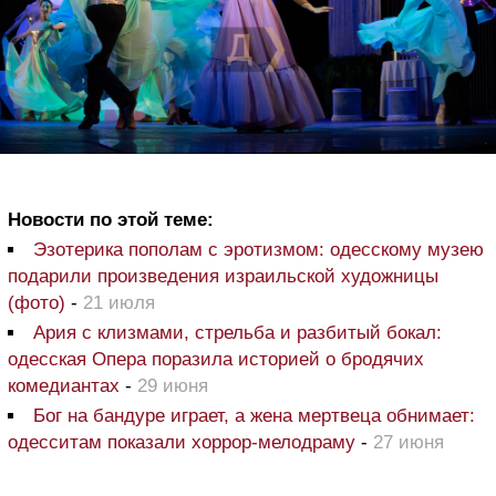
Новости по этой теме:
Эзотерика пополам с эротизмом: одесскому музею
подарили произведения израильской художницы
(фото)
-
21 июля
Ария с клизмами, стрельба и разбитый бокал:
одесская Опера поразила историей о бродячих
комедиантах
-
29 июня
Бог на бандуре играет, а жена мертвеца обнимает:
одесситам показали хоррор-мелодраму
-
27 июня