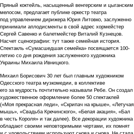
Пряный коктейль, насыщенный венгерским и цыганским
мелосом, предлагает публике оркестр театра
под управлением дирижера Юрия Литовко, заслуженно
принимали аплодисменты в свой адрес хормейстер
Сергей Савенко и балетмейстер Виталий Кузнецов.
Насчет сценографии: тут также семейная история.
Спектакль «Сумасшедшая семейка» посвящается 100-
летию со дня рождения заслуженного художника
Украины Михаила Ивницкого.
Михаил Борисович 30 лет был главным художником
Одесского театра музкомедии, в коллективе
его за мудрость почтительно называли Ребе. Он создал
художественное оформление более 50 спектаклей
(«Моя прекрасная леди», «Скрипач на крыше», «Летучая
мышь», «Свадьба Кречинского», «Белая акация», «Бал
в честь Короля» и так далее). Все декорации художника
обладают своими неповторимыми чертами, их помнят
и с удовольствием используют снова и снова. Не стала