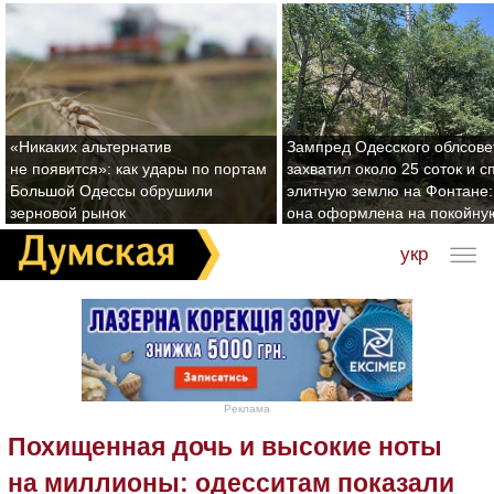
«Никаких альтернатив
Зампред Одесского облсове
не появится»: как удары по портам
захватил около 25 соток и с
Большой Одессы обрушили
элитную землю на Фонтане:
зерновой рынок
она оформлена на покойну
укр
Реклама
Похищенная дочь и высокие ноты
на миллионы: одесситам показали