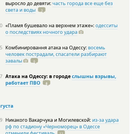
выросло до девяти:
часть города все еще без
света и воды
3
0
«Пламя бушевало на верхнем этаже»:
одесситы
о последствиях ночного удара
5
Комбинировання атака на Одессу:
восемь
человек пострадали, спасатели разбирают
завалы
6
7
Атака на Одессу: в городе
слышны взрывы,
работает ПВО
6
вгуста
9
Никакого Вакарчука и Могилевской:
из-за удара
рф по стадиону «Черноморец» в Одессе
отменили фестиваль
12