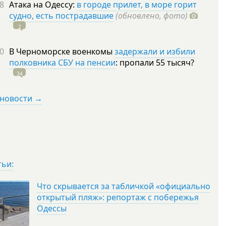
8
Атака на Одессу:
в городе прилет, в море горит
судно, есть пострадавшие
(обновлено, фото)
2
0
В Черноморске военкомы
задержали и избили
полковника СБУ на пенсии
: пропали 55
тысяч?
34
 новости →
тьи:
Что скрывается за табличкой «официально
открытый пляж»: репортаж с побережья
Одессы