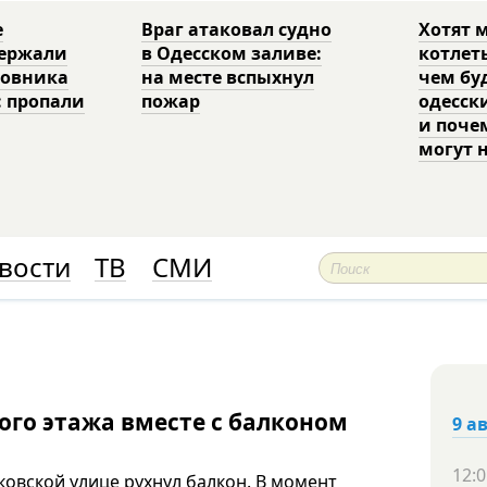
е
Враг атаковал судно
Хотят 
держали
в Одесском заливе:
котлет
ковника
на месте вспыхнул
чем бу
: пропали
пожар
одесск
и поче
могут 
вости
ТВ
СМИ
ого этажа вместе с балконом
9 а
12:0
овской улице рухнул балкон. В момент