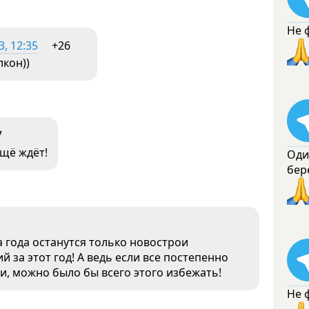
Не 
, 12:35
+26
лкон))
7
ещё ждёт!
Оди
бер
а года останутся только новострои
 за этот год! А ведь если все постепенно
и, можно было бы всего этого избежать!
Не 