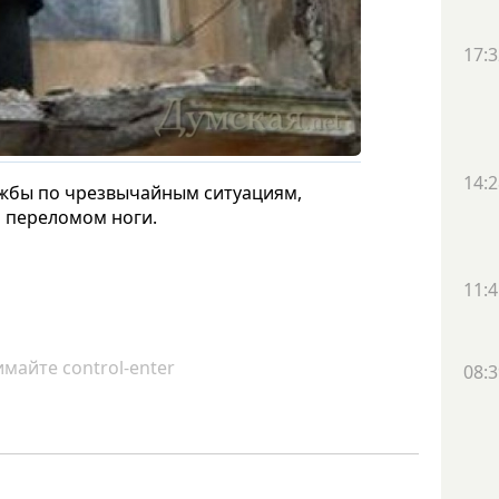
17:3
14:2
ужбы по чрезвычайным ситуациям,
 переломом ноги.
11:4
майте control-enter
08:3