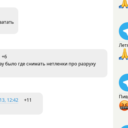
ватать
Лет
+6
ву было где снимать нетленки про разруху
Пив
3, 12:42
+11