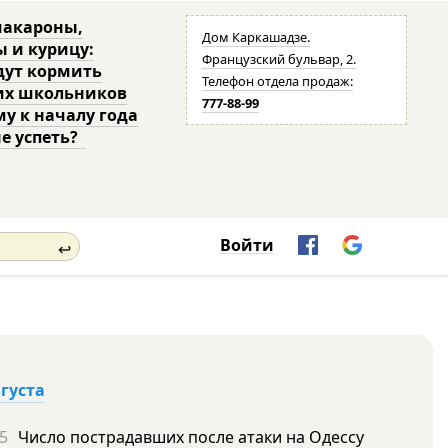
макароны,
Дом Каркашадзе.
ы и курицу:
Французский бульвар, 2.
дут кормить
Телефон отдела продаж:
их школьников
777-88-99
му к началу года
не успеть?
Войти
↩
вгуста
5
Число пострадавших после атаки на Одессу