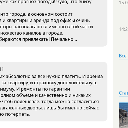
уже как прогноз погоды! Чудо, что внизу
15:0
нтр города, в основном состоит
я и квартиры и аренда под офисы очень
нторы располагаются именно в той части
14:2
Множество каналов в городе.
обираются привлекать! Печально…
Все
11
них абсолютно за все нужно платить. И аренда
 за квартиру, и страховку дополнительную.
ксимуму. И ремонты по гарантии
Ста
 полном объеме и качественно и никаких
е чтоб подешевле. тогда можно согласиться
загаженные дворы. лишь бы именно сейчас
но потерпеть.