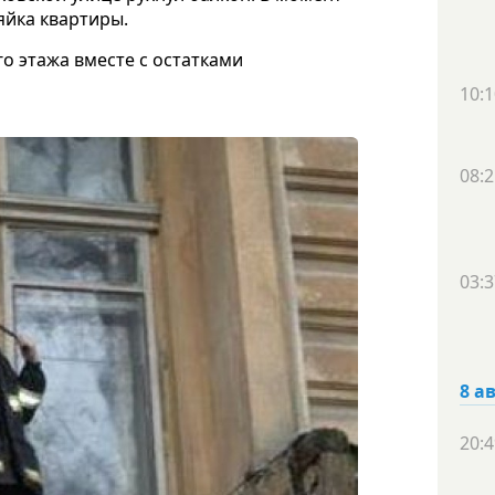
яйка квартиры.
о этажа вместе с остатками
10:1
08:2
03:3
8 а
20:4