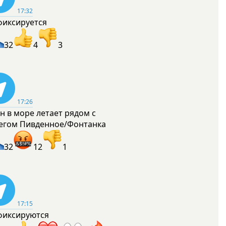
17:32
фиксируется
32
4
3
17:26
н в море летает рядом с
егом Пивденное/Фонтанка
32
12
1
17:15
фиксируются