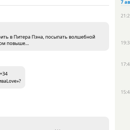
7 а
21:2
ить в Питера Пэна, посыпать волшебной
19:3
оном повыше…
17:4
+34
иваLove»?
15:4