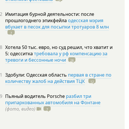
2
Имитация бурной деятельности: после
прошлогоднего эпикфейла
одесская мэрия
вбухает в песок для посыпки тротуаров 8 млн
7
8
Хотела 50 тыс. евро, но суд решил, что хватит и
5: одесситка
требовала у рф компенсацию за
тревоги и бессонные ночи
28
1
Здобули: Одесская область
первая в стране по
количеству жалоб на действия ТЦК
12
9
Пьяный водитель Porsche
разбил три
припаркованных автомобиля на Фонтане
(фото, видео)
7