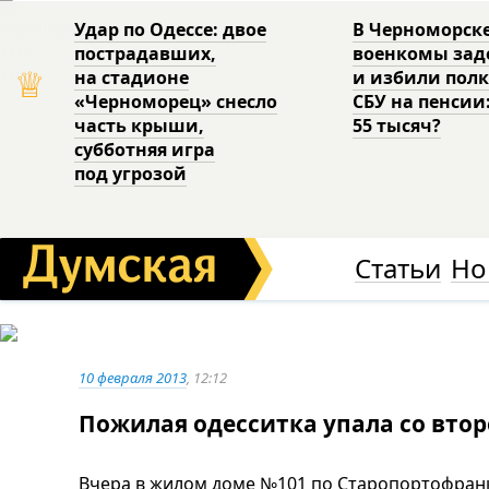
Удар по Одессе: двое
В Черноморск
пострадавших,
военкомы за
♕
на стадионе
и избили пол
«Черноморец» снесло
СБУ на пенсии
часть крыши,
55 тысяч?
субботняя игра
под угрозой
Статьи
Но
10 февраля 2013
, 12:12
Пожилая одесситка упала со втор
Вчера в жилом доме №101 по Старопортофранк