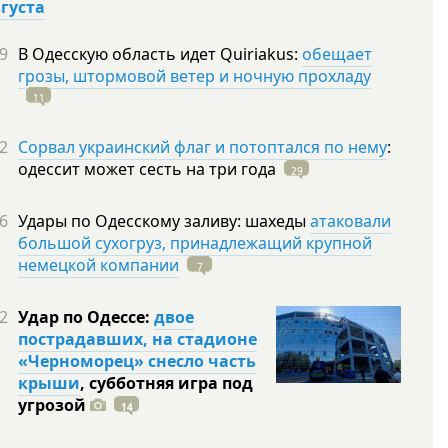
вгуста
9
В Одесскую область идет Quiriakus:
обещает
грозы, штормовой ветер и ночную прохладу
11
2
Сорвал украинский флаг и потоптался по нему
:
одессит может сесть на три
года
29
6
Удары по Одесскому заливу: шахеды
атаковали
большой сухогруз, принадлежащий крупной
немецкой компании
7
2
Удар по Одессе:
двое
пострадавших, на стадионе
«Черноморец» снесло часть
крыши
, субботняя игра под
угрозой
14