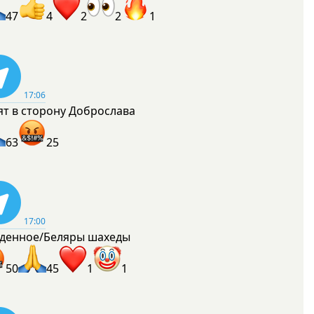
47
4
2
2
1
17:06
ят в сторону Доброслава
63
25
17:00
денное/Беляры шахеды
50
45
1
1