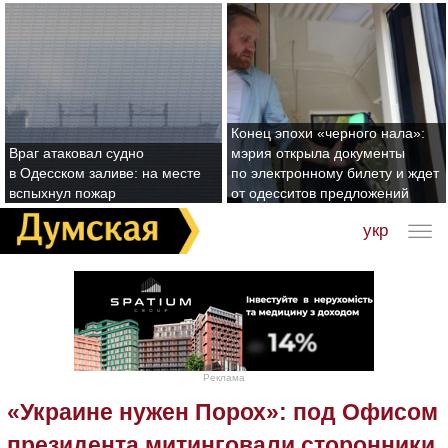
Конец эпохи «черного нала»:
Враг атаковал судно
мэрия открыла документы
в Одесском заливе: на месте
по электронному билету и ждет
вспыхнул пожар
от одесситов предложений
укр
Реклама
«Украине нужен Порох»: под Офисом
президента митинговали сторонники