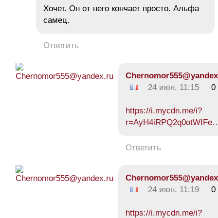
Хочет. Он от него кончает просто. Альфа
самец.
Ответить
Chernomor555@yandex
24 июн, 11:15
0
https://i.mycdn.me/i?
r=AyH4iRPQ2q0otWIFe
Ответить
Chernomor555@yandex
24 июн, 11:19
0
https://i.mycdn.me/i?