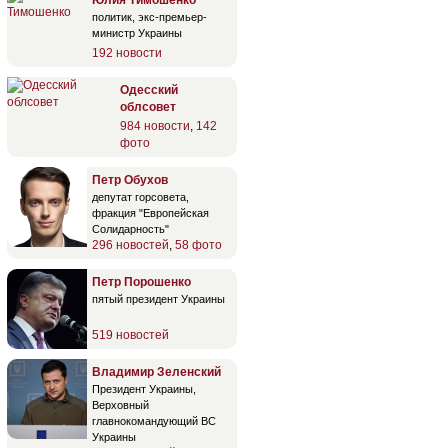
политик, экс-премьер-
министр Украины
192 новости
Одесский
облсовет
984 новости
,
142
фото
Петр Обухов
депутат горсовета,
фракция "Европейская
Солидарность"
296 новостей
,
58 фото
Петр Порошенко
пятый президент Украины
519 новостей
Владимир Зеленский
Президент Украины,
Верховный
главнокомандующий ВС
Украины