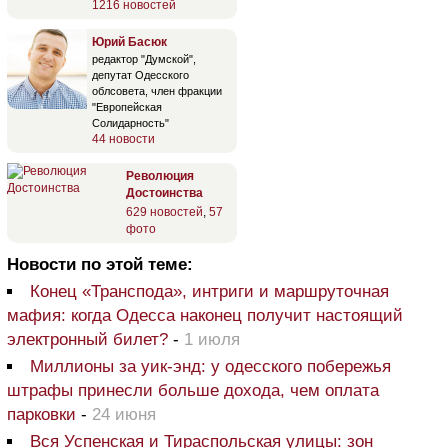
1216 новостей
Юрий Басюк
редактор "Думской",
депутат Одесского
облсовета, член фракции
"Европейская
Солидарность"
44 новости
Революция
Достоинства
629 новостей
,
57
фото
Новости по этой теме:
Конец «Транспода», интриги и маршруточная
мафия: когда Одесса наконец получит настоящий
электронный билет?
-
1 июля
Миллионы за уик-энд: у одесского побережья
штрафы принесли больше дохода, чем оплата
парковки
-
24 июня
Вся Успенская и Тираспольская улицы: зон