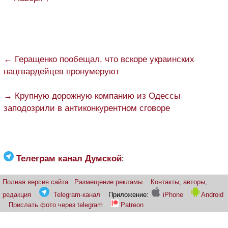
← Геращенко пообещал, что вскоре украинских
нацгвардейцев пронумеруют
→ Крупную дорожную компанию из Одессы
заподозрили в антиконкурентном сговоре
Телеграм канал Думской
:
Полная версия сайта
Размещение рекламы
Контакты, авторы,
редакция
Telegram-канал
Приложение:
iPhone
Android
Прислать фото через telegram
Patreon