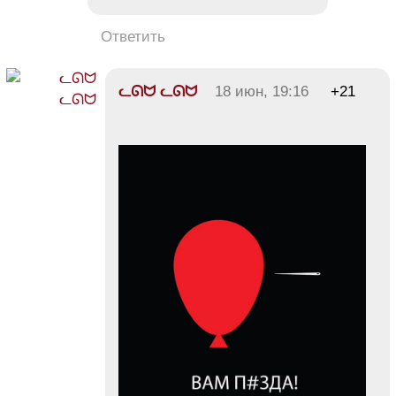
Ответить
ᓚᘏᗢ ᓚᘏᗢ
18 июн, 19:16
+21