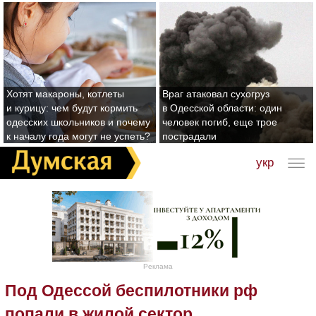
Хотят макароны, котлеты
Враг атаковал сухогруз
и курицу: чем будут кормить
в Одесской области: один
одесских школьников и почему
человек погиб, еще трое
к началу года могут не успеть?
пострадали
укр
Реклама
Под Одессой беспилотники рф
попали в жилой сектор