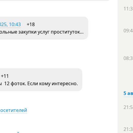
11:3
25, 10:43
+18
09:4
ольные закупки услуг проституток…
08:3
+11
ы 12 фоток. Если кому интересно.
5 а
21:5
посетителей
21:3