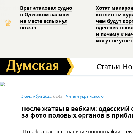
Враг атаковал судно
Хотят макаро
в Одесском заливе:
котлеты и кур
♕
на месте вспыхнул
чем будут ко
пожар
одесских шко
и почему к на
могут не успе
Статьи
Но
5 сентября 2025
, 08:43
Читати українською
После жатвы в вебкам: одесский
за фото половых органов в приб
Штраф за распространение порнографии получ