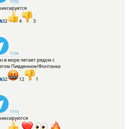
17:32
фиксируется
32
4
3
17:26
н в море летает рядом с
егом Пивденное/Фонтанка
32
12
1
17:15
фиксируются