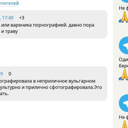
етителей
Не 
 17:49
+3
а или вареника порнографией. давно пора
 и траву
Оди
бер
59
0
тографировала в неприличное вульгарном
 культурно и прилично сфотографировала.Это
ать.
Не 