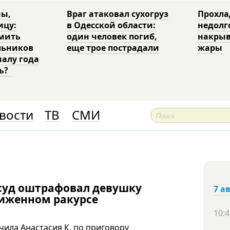
ны,
Враг атаковал сухогруз
Прохла
ицу:
в Одесской области:
недолг
рмить
один человек погиб,
накрыв
льников
еще трое пострадали
жары
чалу года
ть?
вости
ТВ
СМИ
 суд оштрафовал девушку
7 а
лиженном ракурсе
10:4
ила Анастасия К. по приговору