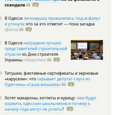
скандала
3
5
В Одессе
легковушка провалилась под асфальт
и утонула
: кто за это ответит — пока загадка
(фото)
17
1
В Одессе
наградили лучших
представителей строительной
отрасли
ко Дню строителя
Украины
(общество)
3
9
Титушки, фиктивные сертификаты и зерновые
«карусели»: что
скрывает депутат-слуга из
Одесчины «Саша-мешалка»
3
5
Хотят макароны, котлеты и курицу:
чем будут
кормить одесских школьников и почему к
началу года могут не успеть
?
16