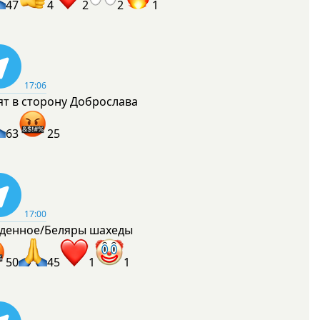
47
4
2
2
1
17:06
ят в сторону Доброслава
63
25
17:00
денное/Беляры шахеды
50
45
1
1