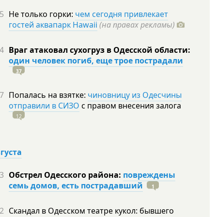
5
Не только горки:
чем сегодня привлекает
гостей аквапарк Hawaii
(на правах рекламы)
4
Враг атаковал сухогруз в Одесской области:
один человек погиб, еще трое пострадали
37
7
Попалась на взятке:
чиновницу из Одесчины
отправили в СИЗО
с правом внесения залога
12
вгуста
3
Обстрел Одесского района:
повреждены
семь домов, есть пострадавший
1
2
Скандал в Одесском театре кукол: бывшего