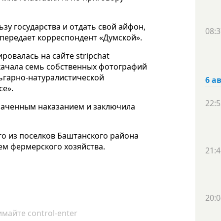
ьзу государства и отдать свой айфон,
08:3
 передает корреспондент «Думской».
ровалась на сайте stripchat
скачала семь собственных фотографий
льгарно-натуралистической
6 а
се».
22:5
значенным наказанием и заключила
го из поселков Баштанского района
ем фермерского хозяйства.
21:4
20:0
майте control-enter