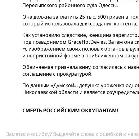
Пересыпского районного суда Одессы.
Она должна заплатить 25 тыс. 500 гривен в пол
который использовала для создания контента,
Как установило следствие, женщина зарегистри
под псевдонимом GraceHotDevies. Затем она 
«с изображением своих половых органов в ву
и непристойной форме в приближенном ракур
Обвиняемая признала вину, согласилась с на
соглашение с прокуратурой.
По данным «Думской», девушка уроженка одно
Николаевской области и является соучредител
СМЕРТЬ РОССИЙСКИМ ОККУПАНТАМ!
Заметили ошибку? Выделяйте слова с ошибкой и нажи