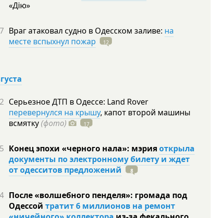
«Дію»
7
Враг атаковал судно в Одесском заливе:
на
месте вспыхнул пожар
12
вгуста
2
Серьезное ДТП в Одессе: Land Rover
перевернулся на крышу
, капот второй машины
всмятку
(фото)
17
5
Конец эпохи «черного нала»: мэрия
открыла
документы по электронному билету и ждет
от одесситов предложений
8
4
После «волшебного пенделя»: громада под
Одессой
тратит 6 миллионов на ремонт
«ничейного» коллектора
из-за фекального