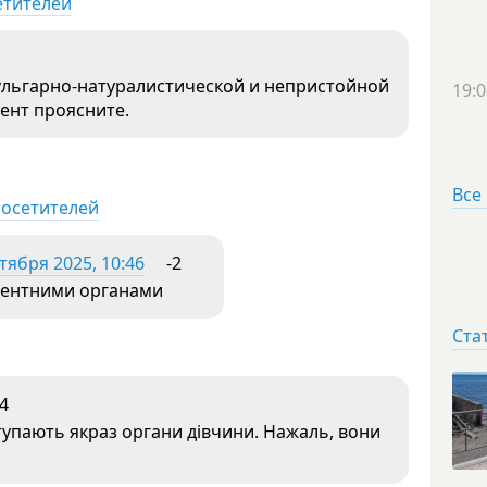
етителей
ульгарно-натуралистической и непристойной
19:0
ент проясните.
Все
посетителей
тября 2025, 10:46
-2
тентними органами
Ста
4
тупають якраз органи дівчини. Нажаль, вони