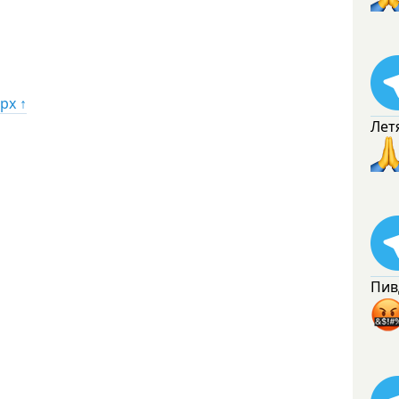
рх ↑
Лет
Пив