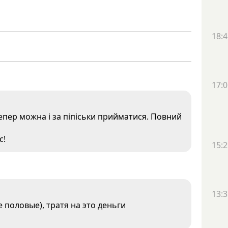
18:4
17:0
тепер можна і за піпіськи прийматися. Повний
с!
15:2
13:3
 половые), тратя на это деньги