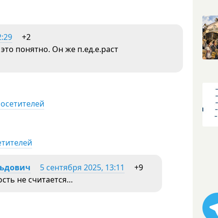
2:29
+2
это понятно. Он же п.ед.е.раст
посетителей
етителей
льдович
5 сентября 2025, 13:11
+9
ость не считается…