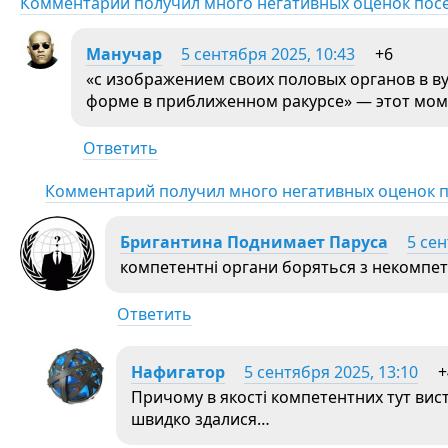
Комментарий получил много негативных оценок пос
Манучар
5 сентября 2025, 10:43
+6
«с изображением своих половых органов в в
форме в приближенном ракурсе» — этот мом
Ответить
Комментарий получил много негативных оценок 
Бригантина Поднимает Паруса
5 сен
компетентні органи боряться з некомпе
Ответить
Нафигатор
5 сентября 2025, 13:10
+
Причому в якості компетентних тут вис
швидко здалися…