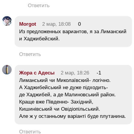
Ответить
Morgot
2 мар, 18:08
0
Из предложенных вариантов, я за Лиманский
и Хаджибейский.
Ответить
Жора с Адесы
2 мар, 18:26
-1
Лиманський чи Миколаївский- логічно.
А Хаджибейський не дуже підходить-
де Хаджибей, а де Малиновський район.
Краще вже Південно- Західний,
Кишинівський чи Овідіопільський.
Але ж у останньому варіанті буде плутанина.
Ответить