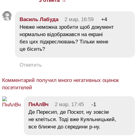
3 ответа →
Василь Лабуда
2 мар, 16:59
+4
Невже неможна зробити щоб документ
нормально відображався на екрані
без цих підкреслювань? Тільки мене
це бісить?
Ответить
Комментарий получил много негативных оценок
посетителей
ПнАлВч
2 мар, 17:45
-1
Де Пересип, де Поскот, ну зовсім
не клеїться. Тоді вже Куяльницький,
все ближче до середини р-ну.