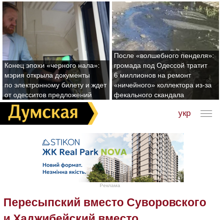
После «волшебного пенделя»:
Конец эпохи «черного нала»:
громада под Одессой тратит
мэрия открыла документы
6 миллионов на ремонт
по электронному билету и ждет
«ничейного» коллектора из-за
от одесситов предложений
фекального скандала
укр
Реклама
Пересыпский вместо Суворовского
и Хаджибейский вместо