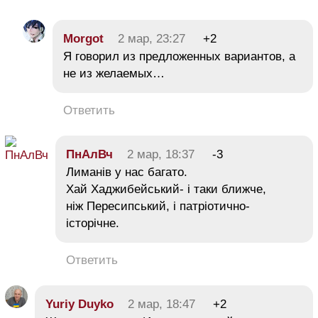
Morgot
2 мар, 23:27
+2
Я говорил из предложенных вариантов, а
не из желаемых…
Ответить
ПнАлВч
2 мар, 18:37
-3
Лиманів у нас багато.
Хай Хаджибейський- і таки ближче,
ніж Пересипський, і патріотично-
історічне.
Ответить
Yuriy Duyko
2 мар, 18:47
+2