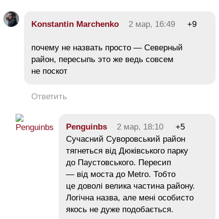
Konstantin Marchenko
2 мар, 16:49
+9
почему не назвать просто — Северный
район, пересыпь это же ведь совсем
не поскот
Ответить
Penguinbs
2 мар, 18:10
+5
Сучасний Суворовський район
тягнеться від Дюківського парку
до Паустовського. Пересип
— від моста до Metro. Тобто
це доволі велика частина району.
Логічна назва, але мені особисто
якось не дуже подобається.