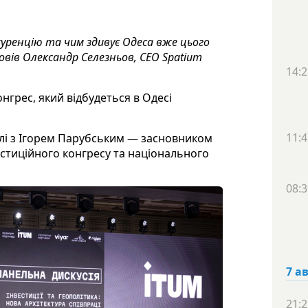
куренцію та чим здивує Одеса вже цього
овів Олександр Селезньов, CEO Spatium
14:2
нгрес, який відбудеться в Одесі
11:4
олі з Ігорем Парубським — засновником
естиційного конгресу та національного
08:3
7 а
21:2