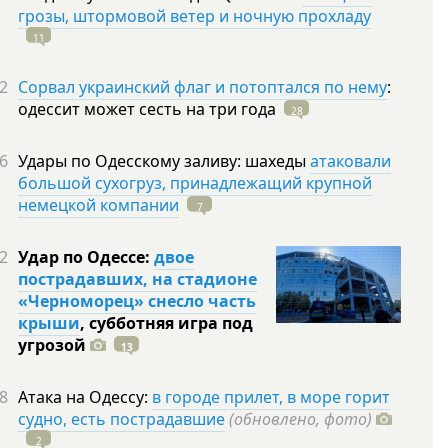
грозы, штормовой ветер и ночную прохладу
11
2
Сорвал украинский флаг и потоптался по нему
:
одессит может сесть на три
года
28
6
Удары по Одесскому заливу: шахеды
атаковали
большой сухогруз, принадлежащий крупной
немецкой компании
7
2
Удар по Одессе:
двое
пострадавших, на стадионе
«Черноморец» снесло часть
крыши
, субботняя игра под
угрозой
13
8
Атака на Одессу:
в городе прилет, в море горит
судно, есть пострадавшие
(обновлено, фото)
2