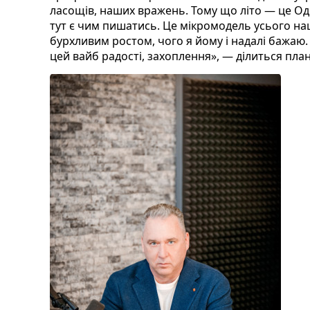
ласощів, наших вражень. Тому що літо — це Оде
тут є чим пишатись. Це мікромодель усього на
бурхливим ростом, чого я йому і надалі бажа
цей вайб радості, захоплення», — ділиться пл