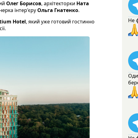
чий
Олег Борисов
, архітекторки
Ната
нерка інтер'єру
Ольга Гнатенко
.
Не 
tium Hotel
, який уже готовий гостинно
ії.
Оди
бер