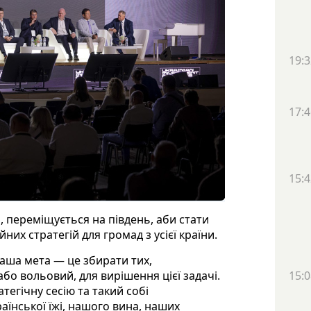
19:3
17:4
15:4
, переміщується на південь, аби стати
их стратегій для громад з усієї країни.
аша мета — це збирати тих,
бо вольовий, для вирішення цієї задачі.
15:0
егічну сесію та такий собі
їнської їжі, нашого вина, наших