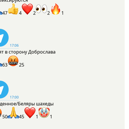
фиксируются
47
4
2
2
1
17:06
ят в сторону Доброслава
63
25
17:00
денное/Беляры шахеды
50
45
1
1