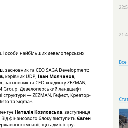
22:5
21:4
рші особи найбільших девелоперських
Все
ш
, засновник та CEO SAGA Development;
ов
, керівник UDP;
Іван Молчанов
,
н
, засновник та CEO холдингу ZEZMAN;
UM Group. Девелоперський ландшафт
ві структури — ZEZMAN, Гефест, Креатор-
Ста
Misto та Sigma+.
зентує
Наталія Козловська
, заступниця
. Від фінансового блоку виступить
Євген
ержавної компанії, що адмініструє