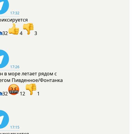
17:32
фиксируется
32
4
3
17:26
н в море летает рядом с
егом Пивденное/Фонтанка
32
12
1
17:15