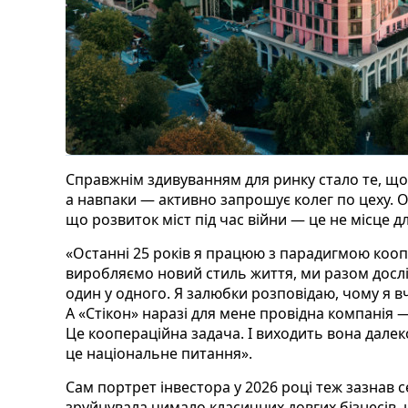
Справжнім здивуванням для ринку стало те, що 
а навпаки — активно запрошує колег по цеху.
що розвиток міст під час війни — це не місце д
«Останні 25 років я працюю з парадигмою коопе
виробляємо новий стиль життя, ми разом дослі
один у одного. Я залюбки розповідаю, чому я вчус
А «Стікон» наразі для мене провідна компанія —
Це коопераційна задача. І виходить вона далек
це національне питання».
Сам портрет інвестора у 2026 році теж зазнав 
зруйнувала чимало класичних довгих бізнесів, 