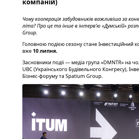
компаній)
Чому кооперація забудовників важливіша за кон
літа? Про це та інше в інтерв’ю «Думській» розп
Group.
Головною подією сезону стане Інвестиційний ко
вже
10 липня.
Засновники події — медіа група «DMNTR» на ч
UBC (Українського Будівельного Конгресу), Інв
Бізнес-форуму та Spatium Group.