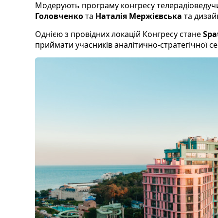
Модерують програму конгресу телерадіоведу
Головченко
та
Наталія Мержієвська
та дизай
Однією з провідних локацій Конгресу стане
Spa
приймати учасників аналітично-стратегічної сес