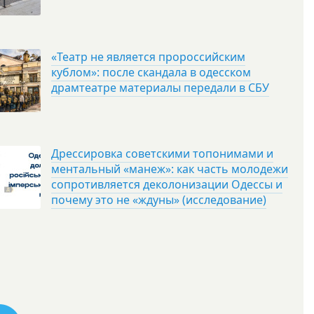
«Театр не является пророссийским
кублом»: после скандала в одесском
драмтеатре материалы передали в СБУ
Дрессировка советскими топонимами и
ментальный «манеж»: как часть молодежи
сопротивляется деколонизации Одессы и
почему это не «ждуны» (исследование)