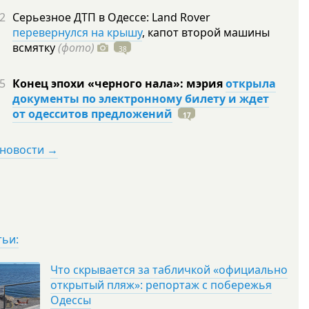
2
Серьезное ДТП в Одессе: Land Rover
перевернулся на крышу
, капот второй машины
всмятку
(фото)
38
5
Конец эпохи «черного нала»: мэрия
открыла
документы по электронному билету и ждет
от одесситов предложений
17
 новости →
тьи:
Что скрывается за табличкой «официально
открытый пляж»: репортаж с побережья
Одессы