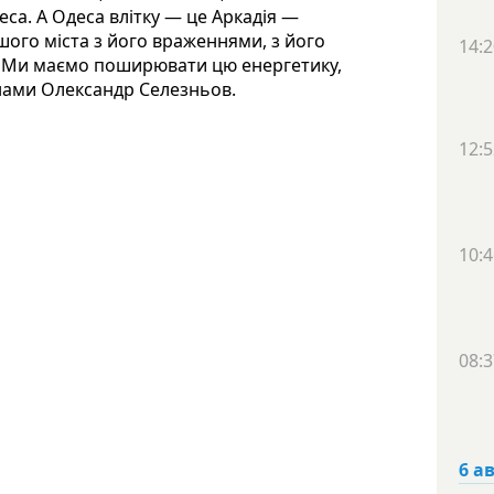
са. А Одеса влітку — це Аркадія —
шого міста з його враженнями, з його
14:2
ю. Ми маємо поширювати цю енергетику,
анами Олександр Селезньов.
12:5
10:4
08:3
6 а