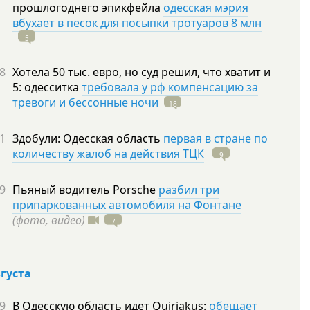
прошлогоднего эпикфейла
одесская мэрия
вбухает в песок для посыпки тротуаров 8 млн
5
8
Хотела 50 тыс. евро, но суд решил, что хватит и
5: одесситка
требовала у рф компенсацию за
тревоги и бессонные ночи
18
1
Здобули: Одесская область
первая в стране по
количеству жалоб на действия ТЦК
9
9
Пьяный водитель Porsche
разбил три
припаркованных автомобиля на Фонтане
(фото, видео)
7
вгуста
9
В Одесскую область идет Quiriakus:
обещает