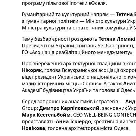
програму пільгової іпотеки єОселя.
Гуманітарний та культурний напрям —
Тетяна
з гуманітарної політики — Міністр культури Укр
Міністра культури та стратегічних комунікацій 
Тему безбар'єрності розкриють
Тетяна Ломак
Президентом України з питань безбар'єрності,
ГО «Асоціація реабілітаційного менеджменту».
Про збереження архітектурної спадщини в ко
Нікоряк
, голова Всеукраїнської асоціації охо
віцепрезидент Українського національного ком
малих історичних місць «Comus». А також
Анат
Академії будівництва України та голова її Одесь
Серед запрошених аналітиків і стратегів —
Анд
Group;
Дмитро Карпіловський
, засновник Ук
Марк Кестельбойм
, CEO WELL-BEING CONTECH.
представлять
Анна Іскіердо
, креативна дирек
Новікова
, головна архітекторка міста Одеса.