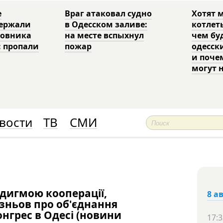
е
Враг атаковал судно
Хотят 
держали
в Одесском заливе:
котлет
ковника
на месте вспыхнул
чем бу
: пропали
пожар
одесск
и поче
могут 
вости
ТВ
СМИ
адигмою кооперації,
8 а
езньов про об'єднання
нгрес в Одесі (новини
17:3