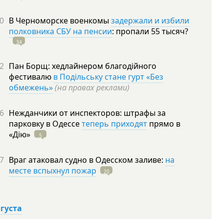
0
В Черноморске военкомы
задержали и избили
полковника СБУ на пенсии
: пропали 55
тысяч?
34
2
Пан Борщ: хедлайнером благодійного
фестивалю
в Подільську стане гурт «Без
обмежень»
(на правах реклами)
6
Нежданчики от инспекторов: штрафы за
парковку в Одессе
теперь приходят
прямо в
«Дію»
5
7
Враг атаковал судно в Одесском заливе:
на
месте вспыхнул пожар
20
вгуста