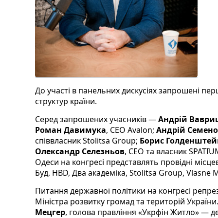
До участі в панельних дискусіях запрошені пе
структур країни.
Серед запрошених учасників —
Андрій Ваври
Роман Давимука
, CEO Avalon;
Андрій Семен
співвласник Stolitsa Group;
Борис Голденштей
Олександр Селезньов
, CEO та власник SPATI
Одеси на конгресі представлять провідні місце
Буд, HBD, Два академіка, Stolitsa Group, Vlasne 
Питання державної політики на конгресі репре
Міністра розвитку громад та територій України
Мецгер
, голова правління «Укрфін Житло» — д