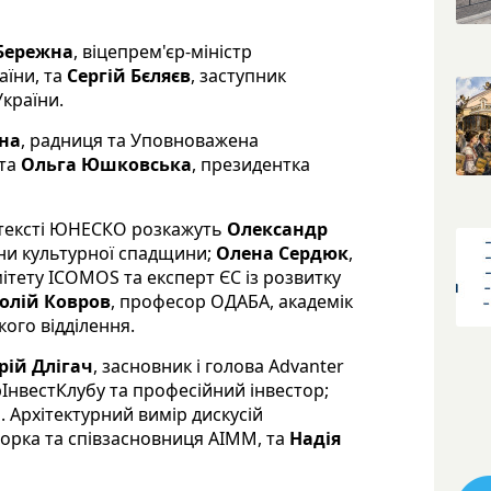
 Бережна
, віцепрем'єр-міністр
аїни, та
Сергій Бєляєв
, заступник
України.
іна
, радниця та Уповноважена
 та
Ольга Юшковська
, президентка
нтексті ЮНЕСКО розкажуть
Олександр
рони культурної спадщини;
Олена Сердюк
,
ітету ICOMOS та експерт ЄС із розвитку
олій Ковров
, професор ОДАБА, академік
кого відділення.
рій Длігач
, засновник і голова Advanter
рІнвестКлубу та професійний інвестор;
 Архітектурний вимір дискусій
торка та співзасновниця AIMM, та
Надія