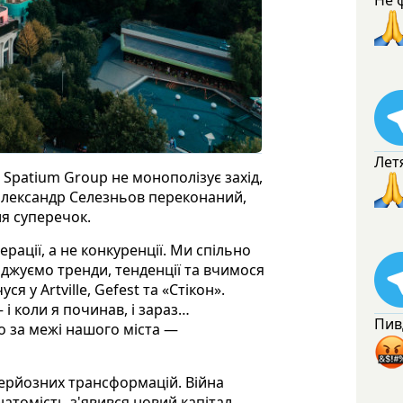
Не 
Лет
Spatium Group не монополізує захід,
 Олександр Селезньов переконаний,
ля суперечок.
рації, а не конкуренції. Ми спільно
джуємо тренди, тенденції та вчимося
я у Artville, Gefest та «Стікон».
 і коли я починав, і зараз…
Пив
о за межі нашого міста —
серйозних трансформацій. Війна
натомість з'явився новий капітал,