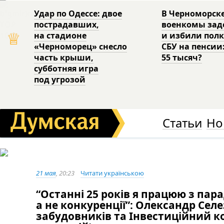
Удар по Одессе: двое
В Черноморск
пострадавших,
военкомы за
♕
на стадионе
и избили пол
«Черноморец» снесло
СБУ на пенсии
часть крыши,
55 тысяч?
субботняя игра
под угрозой
Статьи
Но
21 мая
, 20:23
Читати українською
“Останні 25 років я працюю з пар
а не конкуренції”: Олександр Сел
забудовників та Інвестиційний ко