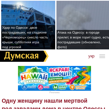
Удар по Одессе: двое
пострадавших, на стадионе
Атака на Одессу: в городе
«Черноморец» снесло часть
прилет, в море горит судно, ест
крыши, субботняя игра
пострадавшие (обновлено,
под угрозой
фото)
укр
Реклама
Одну женщину нашли мертвой
под завалами дома в центре Одессы