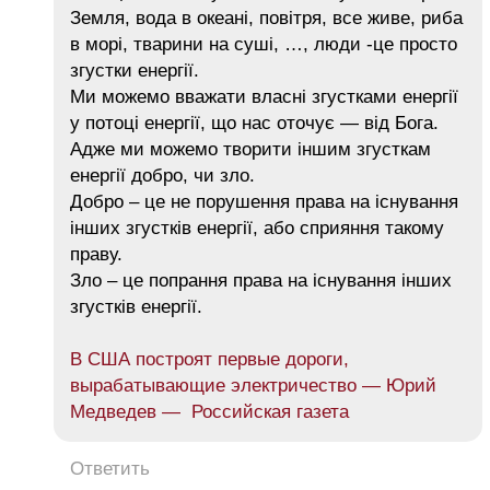
Земля, вода в океані, повітря, все живе, риба
в морі, тварини на суші, …, люди -це просто
згустки енергії.
Ми можемо вважати власні згустками енергії
у потоці енергії, що нас оточує — від Бога.
Адже ми можемо творити іншим згусткам
енергії добро, чи зло.
Добро – це не порушення права на існування
інших згустків енергії, або сприяння такому
праву.
Зло – це попрання права на існування інших
згустків енергії.
В США построят первые дороги,
вырабатывающие электричество — Юрий
Медведев — Российская газета
Ответить