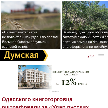
«Никаких альтернатив
Зампред Одесского облсове
не появится»: как удары по портам
захватил около 25 соток и с
Большой Одессы обрушили
элитную землю на Фонтане:
зерновой рынок
она оформлена на покойну
укр
Реклама
Одесского книготорговца
оштрафовали за «Удар русских