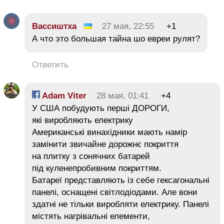
Вассиштха
27 мая, 22:55
+1
А что это большая тайна шо евреи рулят?
Ответить
Adam Viter
28 мая, 01:41
+4
У США побудують перші ДОРОГИ,
які виробляють електрику
Американські винахідники мають намір
замінити звичайне дорожнє покриття
на плитку з сонячних батарей
під куленепробивним покриттям.
Батареї представляють із себе гексагональні
панелі, оснащені світлодіодами. Але вони
здатні не тільки виробляти електрику. Панелі
містять нагрівальні елементи,