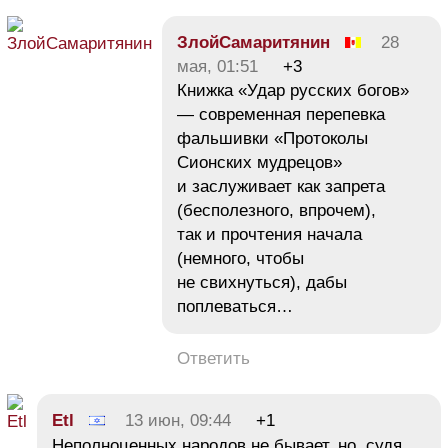
ЗлойСамаритянин
28
мая, 01:51
+3
Книжка «Удар русских богов»
— современная перепевка
фальшивки «Протоколы
Сионских мудрецов»
и заслуживает как запрета
(бесполезного, впрочем),
так и прочтения начала
(немного, чтобы
не свихнуться), дабы
поплеваться…
Ответить
Etl
13 июн, 09:44
+1
Неполноценных народов не бывает, но, судя