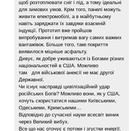
щоб розтоплювати сніг і лід, а тому ідеальні
для зимових умов. Крім того, панелі можуть
живити електромобілі, а в майбутньому
навіть заряджати їх завдяки взаємній
індукції. Прототип вже пройшов
випробування і витримав вагу самих важких
вантажівок. Більше того, таке покриття
виявилося міцніше асфальту.
Дивує, як добре уживаються із Богами різних
національностей в США. Можливо
там для військової анексії не має другої
Державної.
Чи існує насправді цивілізаційний удар
російських Богів? Можливо вони, як у США,
хочуть скористатися нашими Київськими,
Одеськими, Кримськими…
Відповідно до сучасної науки всесвіт виник
через Великий вибух.
Все що нас оточує є потоки і згустки енергії.