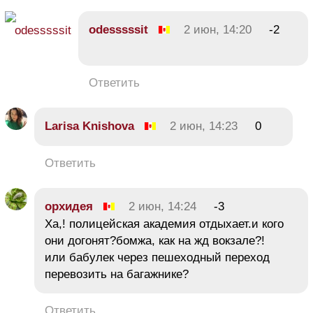
odesssssit
2 июн, 14:20
-2
Ответить
Larisa Knishova
2 июн, 14:23
0
Ответить
орхидея
2 июн, 14:24
-3
Ха,! полицейская академия отдыхает.и кого
они догонят?бомжа, как на жд вокзале?!
или бабулек через пешеходный переход
перевозить на багажнике?
Ответить