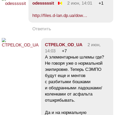
odesssssit
2 июн, 14:01
+1
http://files.d-lan.dp.ua/dow…
Ответить
CTPELOK_OD_UA
2 июн,
14:03
+7
А элементарные шлемы где?
Не говоря уже о нормальной
экипировке. Теперь СЭМПО
будут еще и ментов
с разбитыми бошками
и ободранными ладошками/
коленками от асфальта
отшкрябывать.
Да и на нормальную