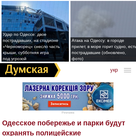
Удар по Одессе: двое
пострадавших, на стадионе
Атака на Одессу: в городе
«Черноморец» снесло часть
прилет, в море горит судно, ест
крыши, субботняя игра
пострадавшие (обновлено,
под угрозой
фото)
укр
Реклама
Одесское побережье и парки будут
охранять полицейские