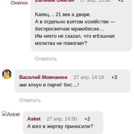
Евгений Онегин
27 апр, 13:08
+2
Капец… 21 век а дворе.
А в отдельно взятом хозяйстве —
беспросветное мракобесие…
Им никто не сказал, что кгбэшная
молитва не помогает?
Ответить
Василий Мовчанюк
27 апр, 14:19
+3
аки клоун в парче! бис…!
Ответить
Asket
27 апр, 14:50
+2
А кого в жертву приносили?