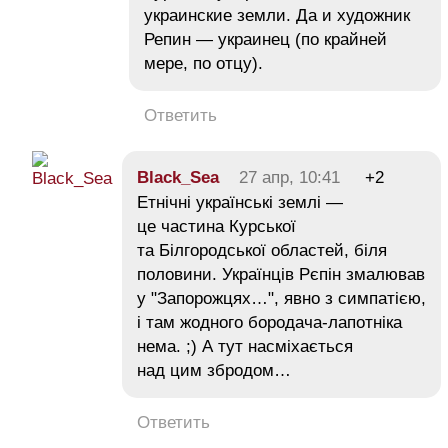
украинские земли. Да и художник
Репин — украинец (по крайней
мере, по отцу).
Ответить
Black_Sea
27 апр, 10:41
+2
Етнічні українські землі —
це частина Курської
та Білгородської областей, біля
половини. Українців Рєпін змалював
у "Запорожцях…", явно з симпатією,
і там жодного бородача-лапотніка
нема. ;) А тут насміхається
над цим збродом…
Ответить