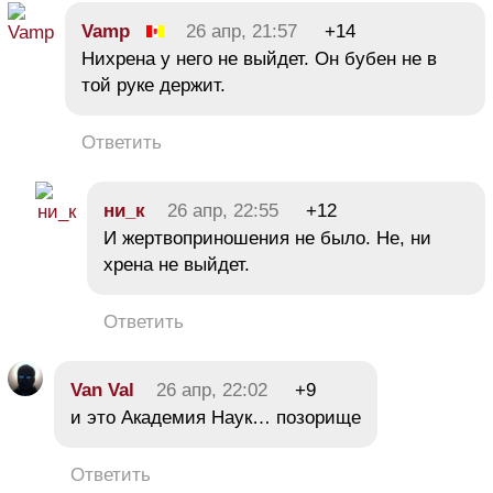
Vamp
26 апр, 21:57
+14
Нихрена у него не выйдет. Он бубен не в
той руке держит.
Ответить
ни_к
26 апр, 22:55
+12
И жертвоприношения не было. Не, ни
хрена не выйдет.
Ответить
Van Val
26 апр, 22:02
+9
и это Академия Наук… позорище
Ответить