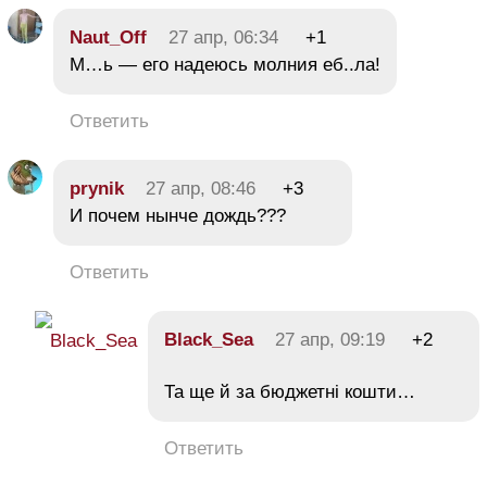
Naut_Off
27 апр, 06:34
+1
М…ь — его надеюсь молния еб..ла!
Ответить
prynik
27 апр, 08:46
+3
И почем нынче дождь???
Ответить
Black_Sea
27 апр, 09:19
+2
Та ще й за бюджетні кошти…
Ответить