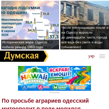
Число пострадавших после а
на Одессу выросло
до двенадцати: часть города
Историческая жара: Одесса
все еще без света и воды
побила рекорд 1963 года
(обновлено)
укр
Реклама
По просьбе аграриев одесский
митрополит в поле молился