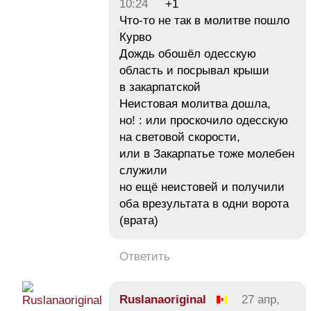
10:24
+1
Что-то не так в молитве пошло
Курво
Дождь обошёл одесскую
область и посрывал крыши
в закарпатской
Неистовая молитва дошла,
но! : или проскочило одесскую
на световой скорости,
или в Закарпатье тоже молебен
служили
но ещё неистовей и получили
оба врезультата в одни ворота
(врата)
Ответить
Ruslanaoriginal
27 апр,