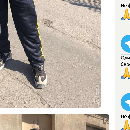
Не 
Оди
бер
Не 