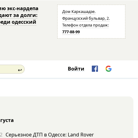
ю экс-нардепа
Дом Каркашадзе.
дают за долги:
Французский бульвар, 2.
реди одесский
Телефон отдела продаж:
777-88-99
Войти
↩
вгуста
2
Серьезное ДТП в Одессе: Land Rover