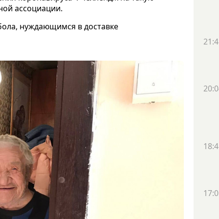
ной ассоциации.
бола, нуждающимся в доставке
21:4
20:0
18:4
17:0