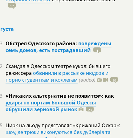
12
вгуста
3
Обстрел Одесского района:
повреждены
семь домов, есть пострадавший
1
2
Скандал в Одесском театре кукол: бывшего
режиссера
обвинили в рассылке нюдсов и
порно студенткам и коллегам
(видео)
10
3
«Никаких альтернатив не появится»: как
удары по портам Большой Одессы
обрушили зерновой рынок
23
5
Цирк на льоду представляє «Крижаний Оскар»:
шоу, де трюки виконуються без дублерів та