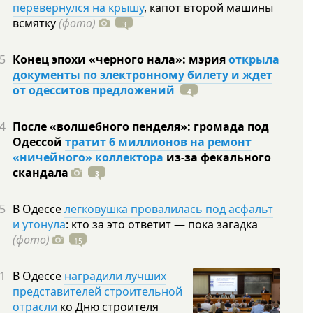
перевернулся на крышу
, капот второй машины
всмятку
(фото)
3
5
Конец эпохи «черного нала»: мэрия
открыла
документы по электронному билету и ждет
от одесситов предложений
4
4
После «волшебного пенделя»: громада под
Одессой
тратит 6 миллионов на ремонт
«ничейного» коллектора
из-за фекального
скандала
3
5
В Одессе
легковушка провалилась под асфальт
и утонула
: кто за это ответит — пока загадка
(фото)
15
1
В Одессе
наградили лучших
представителей строительной
отрасли
ко Дню строителя