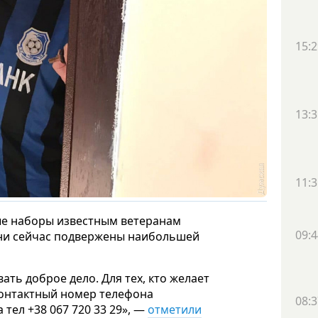
15:2
13:3
11:3
е наборы известным ветеранам
09:4
 они сейчас подвержены наибольшей
ать доброе дело. Для тех, кто желает
контактный номер телефона
08:3
тел +38 067 720 33 29», —
отметили