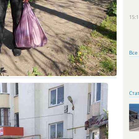
15:1
Все
Ста