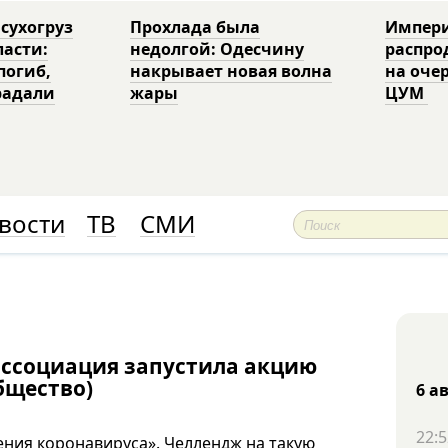
 сухогруз
Прохлада была
Импери
ласти:
недолгой: Одесчину
распро
погиб,
накрывает новая волна
на оче
радали
жары
ЦУМ
вости
ТВ
СМИ
ассоциация запустила акцию
бщество)
6 а
22:5
ения коронавируса». Челлендж на такую