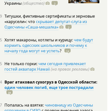
Украины
(общество)
3
9
Титушки, фиктивные сертификаты и зерновые
«карусели»: что
скрывает депутат-слуга из
Одесчины «Саша-мешалка»
3
5
Хотят макароны, котлеты и курицу:
чем будут
кормить одесских школьников и почему к
началу года могут не успеть
?
14
5
Не только горки:
чем сегодня привлекает
гостей аквапарк Hawaii
(на правах рекламы)
4
Враг атаковал сухогруз в Одесской области:
один человек погиб, еще трое пострадали
31
7
Попалась на взятке:
чиновницу из Одесчины
отправили в СИЗО
с правом внесения залога