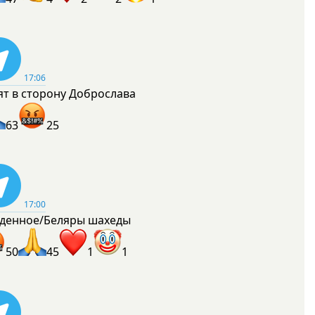
17:06
ят в сторону Доброслава
63
25
17:00
денное/Беляры шахеды
50
45
1
1