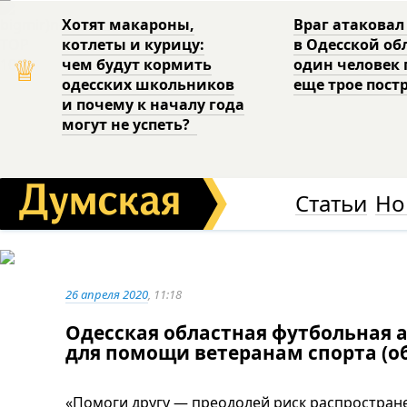
Хотят макароны,
Враг атаковал
котлеты и курицу:
в Одесской об
♕
чем будут кормить
один человек 
одесских школьников
еще трое пост
и почему к началу года
могут не успеть?
Статьи
Но
26 апреля 2020
, 11:18
Одесская областная футбольная 
для помощи ветеранам спорта (о
«Помоги другу — преодолей риск распростран