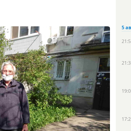
5 а
21:5
21:3
19:0
17:2