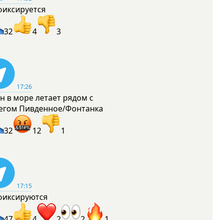
фиксируется
32
4
3
17:26
н в море летает рядом с
егом Пивденное/Фонтанка
32
12
1
17:15
фиксируются
47
4
2
2
1