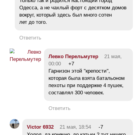
Только так и родился настоящий город
Одесса, а не чахлый форт с десятком домов
вокруг, который здесь был много сотен
лет до того.
Ответить
Левко Перельмутер
21 мая,
00:00
+7
Гарнизон этой "крепости",
которая была взята батальоном
пехоты при поддержке 4 пушек,
составлял 300 человек.
Ответить
Victor 6932
21 мая, 18:54
-7
Холод, да конечно, до катьки 2 тут ничего