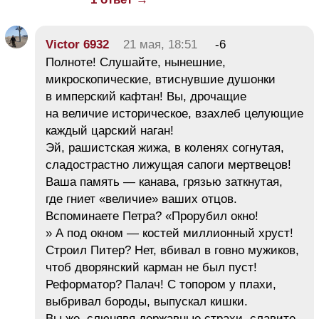
Victor 6932
21 мая, 18:51
-6
Полноте! Слушайте, нынешние,
микроскопические, втиснувшие душонки
в имперский кафтан! Вы, дрочащие
на величие историческое, взахлеб целующие
каждый царский наган!
Эй, рашистская жижа, в коленях согнутая,
сладострастно лижущая сапоги мертвецов!
Ваша память — канава, грязью заткнутая,
где гниет «величие» ваших отцов.
Вспоминаете Петра? «Прорубил окно!
» А под окном — костей миллионный хруст!
Строил Питер? Нет, вбивал в говно мужиков,
чтоб дворянский карман не был пуст!
Реформатор? Палач! С топором у плахи,
выбривал бороды, выпускал кишки.
Вы же, слюнявя державные страхи, славите