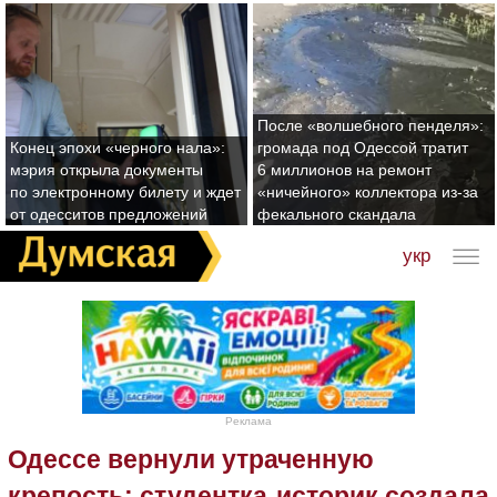
После «волшебного пенделя»:
Конец эпохи «черного нала»:
громада под Одессой тратит
мэрия открыла документы
6 миллионов на ремонт
по электронному билету и ждет
«ничейного» коллектора из-за
от одесситов предложений
фекального скандала
укр
Реклама
Одессе вернули утраченную
крепость: студентка-историк создала