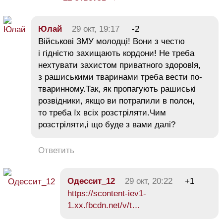
Юлай
29 окт, 19:17
-2
Військові ЗМУ молодці! Вони з честю
і гідністю захищають кордони! Не треба
нехтувати захистом приватного здоровlя,
з рашиськими тваринами треба вести по-
тваринному.Так, як пропагують рашиські
розвідники, якщо ви потрапили в полон,
то треба їх всіх розстріляти.Чим
розстріляти,і що буде з вами далі?
Ответить
Одессит_12
29 окт, 20:22
+1
https://scontent-iev1-
1.xx.fbcdn.net/v/t…