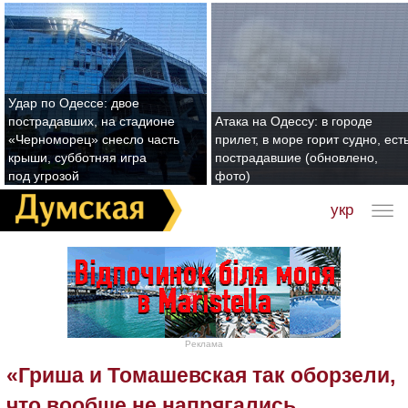
Удар по Одессе: двое
пострадавших, на стадионе
Атака на Одессу: в городе
«Черноморец» снесло часть
прилет, в море горит судно, ест
крыши, субботняя игра
пострадавшие (обновлено,
под угрозой
фото)
укр
Реклама
«Гриша и Томашевская так оборзели,
что вообще не напрягались