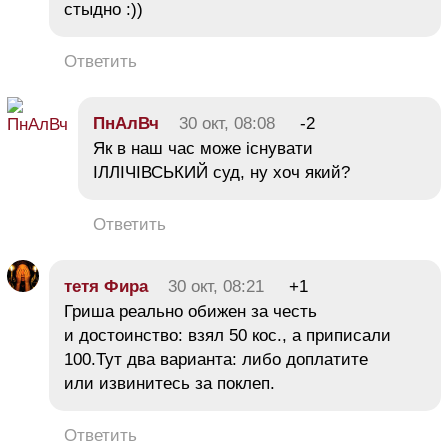
стыдно :))
Ответить
ПнАлВч
30 окт, 08:08
-2
Як в наш час може існувати
ІЛЛІЧІВСЬКИЙ суд, ну хоч який?
Ответить
тетя Фира
30 окт, 08:21
+1
Гриша реально обижен за честь
и достоинство: взял 50 кос., а приписали
100.Тут два варианта: либо доплатите
или извинитесь за поклеп.
Ответить