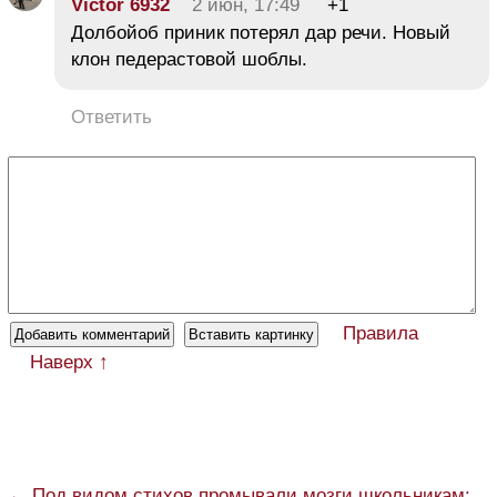
Victor 6932
2 июн, 17:49
+1
Долбойоб приник потерял дар речи. Новый
клон педерастовой шоблы.
Ответить
Правила
Наверх ↑
← Под видом стихов промывали мозги школьникам: