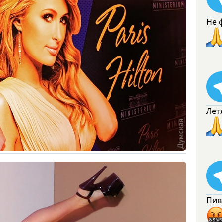
Не 
Лет
Пив