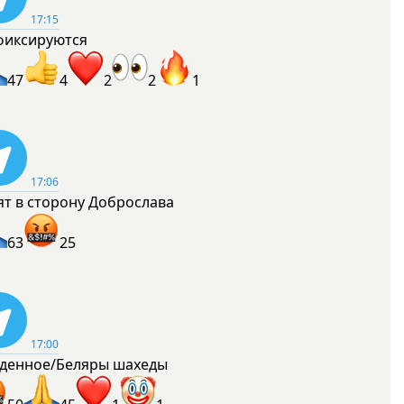
17:15
фиксируются
47
4
2
2
1
17:06
ят в сторону Доброслава
63
25
17:00
денное/Беляры шахеды