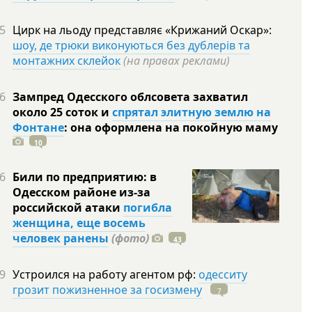
5
Цирк на льоду представляє «Крижаний Оскар»:
шоу, де трюки виконуються без дублерів та
монтажних склейок
(на правах реклами)
6
Зампред Одесского облсовета захватил
около 25 соток и
спрятал элитную землю на
Фонтане
: она оформлена на покойную
маму
10
6
Били по предприятию: в
Одесском районе из-за
российской атаки
погибла
женщина, еще восемь
человек ранены
(фото)
43
9
Устроился на работу агентом рф:
одесситу
грозит пожизненное за госизмену
7