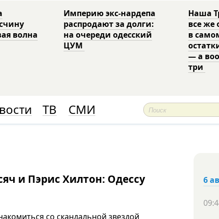
а
Империю экс-нардепа
Наша Т
есчину
распродают за долги:
все же
вая волна
на очереди одесский
в само
ЦУМ
остатк
— а во
три
вости
ТВ
СМИ
сяч и Пэрис Хилтон: Одессу
6 а
09:4
накомиться со скандальной звездой