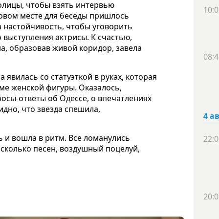
олицы, чтобы взять интервью
10:0
новом месте для беседы пришлось
 настойчивость, чтобы уговорить
выступления актрисы. К счастью,
на, образовав живой коридор, завела
08:4
 явилась со статуэткой в руках, которая
ме женской фигуры. Оказалось,
росы-ответы об Одессе, о впечатлениях
дно, что звезда спешила,
4 а
ь и вошла в ритм. Все ломанулись
22:0
есколько песен, воздушный поцелуй,
20:0