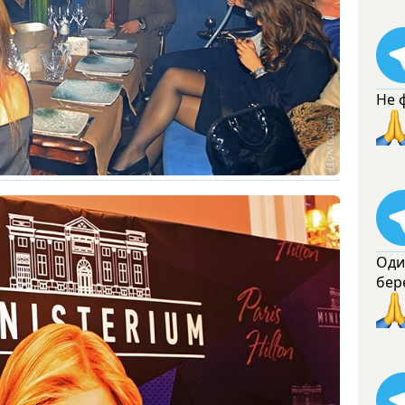
Не 
Оди
бер