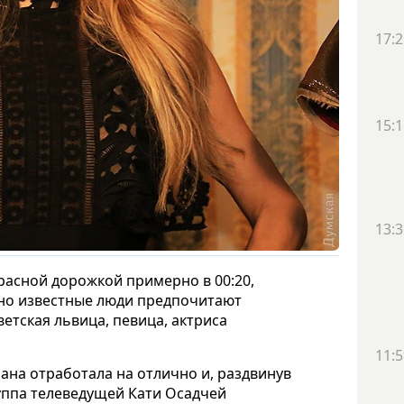
17:2
15:1
13:3
расной дорожкой примерно в 00:20,
но известные люди предпочитают
етская львица, певица, актриса
11:5
рана отработала на отлично и, раздвинув
руппа телеведущей Кати Осадчей