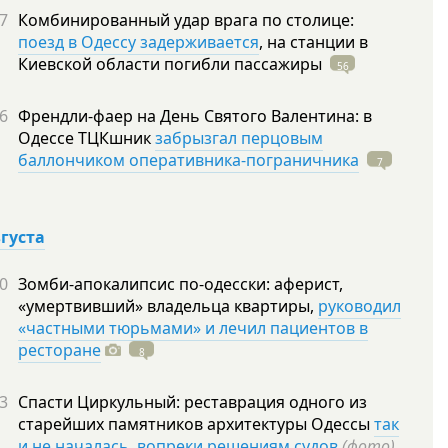
7
Комбинированный удар врага по столице:
поезд в Одессу задерживается
, на станции в
Киевской области погибли
пассажиры
56
6
Френдли-фаер на День Святого Валентина: в
Одессе ТЦКшник
забрызгал перцовым
баллончиком оперативника-пограничника
7
вгуста
0
Зомби-апокалипсис по-одесски: аферист,
«умертвивший» владельца квартиры,
руководил
«частными тюрьмами» и лечил пациентов в
ресторане
8
3
Спасти Циркульный: реставрация одного из
старейших памятников архитектуры Одессы
так
и не началась, вопреки решениям судов
(фото)