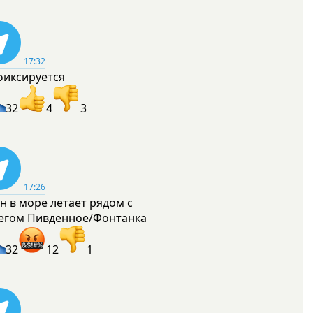
17:32
фиксируется
32
4
3
17:26
н в море летает рядом с
егом Пивденное/Фонтанка
32
12
1