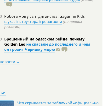
7
0
Робота мрії у світі дитинства: Gagarinn Kids
шукає інструктора ігрової зони
(на правах
реклами)
9
Брошенный на одесском рейде: почему
Golden Leo
не спасали до последнего и чем
он грозит Черному морю
7
 новости →
тьи:
Что скрывается за табличкой «официально