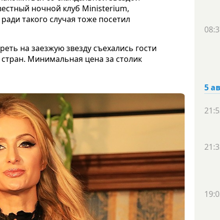
вестный ночной клуб Ministerium,
 ради такого случая тоже посетил
08:3
еть на заезжую звезду съехались гости
 стран. Минимальная цена за столик
5 а
21:5
21:3
19:0