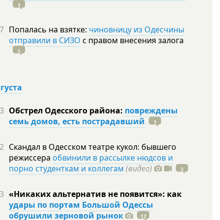
1
7
Попалась на взятке:
чиновницу из Одесчины
отправили в СИЗО
с правом внесения залога
6
вгуста
3
Обстрел Одесского района:
повреждены
семь домов, есть пострадавший
1
2
Скандал в Одесском театре кукол: бывшего
режиссера
обвинили в рассылке нюдсов и
порно студенткам и коллегам
(видео)
8
3
«Никаких альтернатив не появится»: как
удары по портам Большой Одессы
обрушили зерновой рынок
17