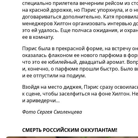
специально прилетела вечерним рейсом из ст
на красной дорожке, но Пэрис упорхнула, и о 
договариваться дополнительно. Катя проявила
менеджеров Хилтон организовать интервью до 
это ей удалось. Еще полчаса ожидания, и охра
ее в комнату.
Пэрис была в прекрасной форме, на встречу она
оказалась флаконом ее нового парфюма в фор
что это ее юбилейный, двадцатый аромат. Воп
и, конечно, о парфюме прошли быстро. Было ви
и ее отпустили на подиум.
Взойдя на место диджея, Пэрис сразу освоилас
к сцене, чтобы заселфиться на фоне Хилтон. Н
и ариведерчи…
Фото Сергея Смоленцева
СМЕРТЬ РОССИЙСКИМ ОККУПАНТАМ!