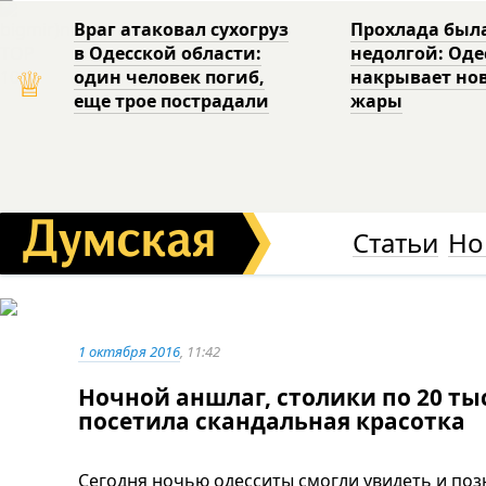
Враг атаковал сухогруз
Прохлада был
в Одесской области:
недолгой: Од
♕
один человек погиб,
накрывает но
еще трое пострадали
жары
Статьи
Но
1 октября 2016
, 11:42
Ночной аншлаг, столики по 20 ты
посетила скандальная красотка
Сегодня ночью одесситы смогли увидеть и поз