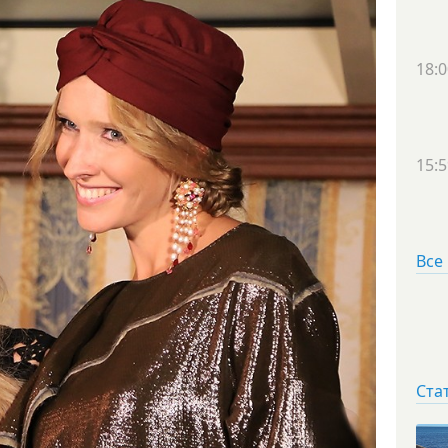
18:0
15:5
Все
Ста