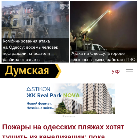
Комбинировання атака
на Одессу: восемь человек
пострадали, спасатели
Атака на Одессу: в городе
разбирают завалы
слышны взрывы, работает ПВО
укр
Реклама
Пожары на одесских пляжах хотят
тушить из канализации: пока