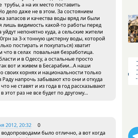
 трубы, а на их место поставить
о дело даже не в этом. За состоянием
ка запасов и качества воды вряд ли были
ся лишь видимость какой-то работы перед
 уйдут непонятно куда, а сельские жители
грн за 3-х тонную цистерну воды, которой
олько постирать и покупаться) хватит
ом что в селах повальная безработица.
бласти и в Одессу, а остальные просто
 так вот и живем в Бесарабии…А наши
 о своих корнях и национальности только
в Раду напрочь забывают кто они и откуда
то не ставят и из года в год рассказывают
 в этот раз не все будет по другому…
я 2012, 20:32
0
с водопроводами было отлично, а вот когда