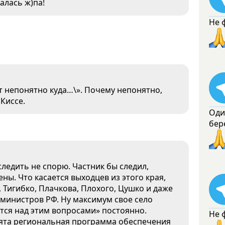
алась ж)па!
Не 
ут непонятно куда…\». Почему непонятно,
Киссе.
Оди
бер
следить не спорю. Частник бы следил,
ны. Что касается выходцев из этого края,
 Тигибко, Плачкова, Плохого, Цушко и даже
 министров РФ. Ну максимум свое село
ется над этим вопросами» постоянно.
Не 
инята региональная программа обеспечения