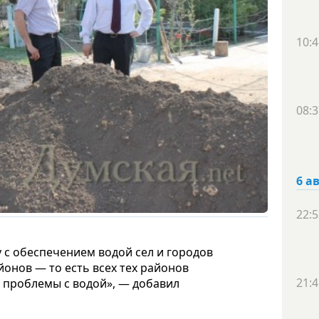
10:4
08:3
6 а
22:5
 с обеспечением водой сел и городов
йонов — то есть всех тех районов
21:4
 проблемы с водой», — добавил