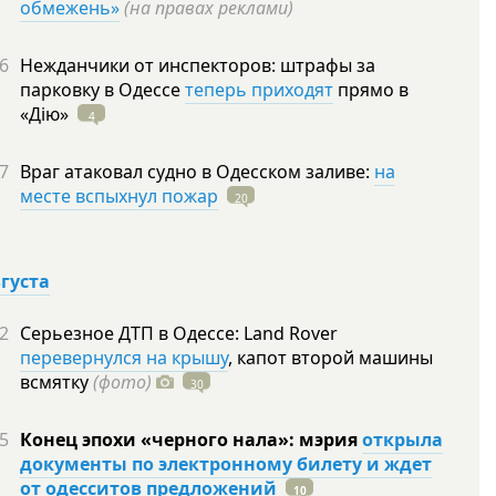
обмежень»
(на правах реклами)
6
Нежданчики от инспекторов: штрафы за
парковку в Одессе
теперь приходят
прямо в
«Дію»
4
7
Враг атаковал судно в Одесском заливе:
на
месте вспыхнул пожар
20
вгуста
2
Серьезное ДТП в Одессе: Land Rover
перевернулся на крышу
, капот второй машины
всмятку
(фото)
30
5
Конец эпохи «черного нала»: мэрия
открыла
документы по электронному билету и ждет
от одесситов предложений
10