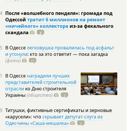
4
После «волшебного пенделя»: громада под
Одессой
тратит 6 миллионов на ремонт
«ничейного» коллектора
из-за фекального
скандала
3
5
В Одессе
легковушка провалилась под асфальт
и утонула
: кто за это ответит — пока загадка
(фото)
17
1
В Одессе
наградили лучших
представителей строительной
отрасли
ко Дню строителя
Украины
(общество)
3
9
Титушки, фиктивные сертификаты и зерновые
«карусели»: что
скрывает депутат-слуга из
Одесчины «Саша-мешалка»
3