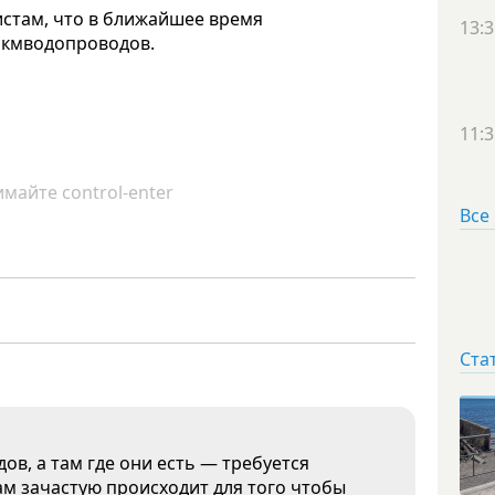
истам, что в ближайшее время
13:3
0 кмводопроводов.
11:3
майте control-enter
Все
Ста
ов, а там где они есть — требуется
там зачастую происходит для того чтобы