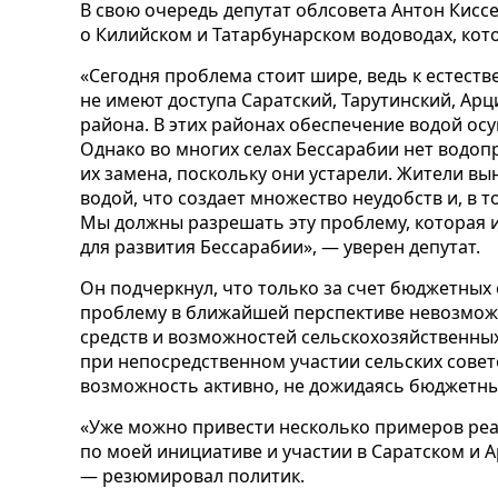
В свою очередь депутат облсовета Антон Киссе 
о Килийском и Татарбунарском водоводах, кото
«Сегодня проблема стоит шире, ведь к естест
не имеют доступа Саратский, Тарутинский, Арц
района. В этих районах обеспечение водой осу
Однако во многих селах Бессарабии нет водопр
их замена, поскольку они устарели. Жители в
водой, что создает множество неудобств и, в 
Мы должны разрешать эту проблему, которая 
для развития Бессарабии», — уверен депутат.
Он подчеркнул, что только за счет бюджетных
проблему в ближайшей перспективе невозмо
средств и возможностей сельскохозяйственны
при непосредственном участии сельских совет
возможность активно, не дожидаясь бюджетных
«Уже можно привести несколько примеров ре
по моей инициативе и участии в Саратском и 
— резюмировал политик.