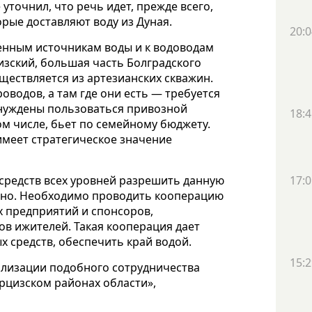
уточнил, что речь идет, прежде всего,
рые доставляют воду из Дуная.
20:0
венным источникам воды и к водоводам
изский, большая часть Болградского
ществляется из артезианских скважин.
оводов, а там где они есть — требуется
ынуждены пользоваться привозной
18:4
том числе, бьет по семейному бюджету.
имеет стратегическое значение
17:0
 средств всех уровней разрешить данную
жно. Необходимо проводить кооперацию
х предприятий и спонсоров,
ов ижителей. Такая кооперация дает
 средств, обеспечить край водой.
15:2
ализации подобного сотрудничества
Арцизском районах области»,