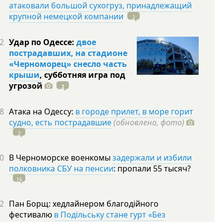
атаковали большой сухогруз, принадлежащий
крупной немецкой компании
2
2
Удар по Одессе:
двое
пострадавших, на стадионе
«Черноморец» снесло часть
крыши
, субботняя игра под
угрозой
2
8
Атака на Одессу:
в городе прилет, в море горит
судно, есть пострадавшие
(обновлено, фото)
2
0
В Черноморске военкомы
задержали и избили
полковника СБУ на пенсии
: пропали 55
тысяч?
16
2
Пан Борщ: хедлайнером благодійного
фестивалю
в Подільську стане гурт «Без