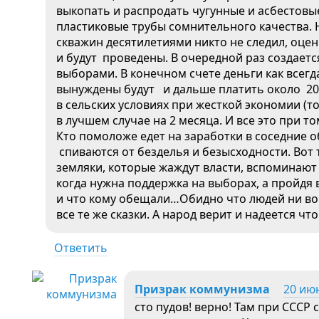
выкопать и распродать чугунные и асбестовые
пластиковые трубы сомнительного качества. Н
скважин десятилетиями никто не следил, оцен
и будут проведены. В очередной раз создает
выборами. В конечном счете деньги как всегда
вынуждены будут и дальше платить около 200
в сельских условиях при жесткой экономии (т
в лучшем случае на 2 месяца. И все это при т
Кто помоложе едет на заработки в соседние о
спиваются от безделья и безысходности. Вот
земляки, которые жаждут власти, вспоминают
когда нужна поддержка на выборах, а пройдя 
и что кому обещали…Обидно что людей ни во ч
все те же сказки. А народ верит и надеется что
Ответить
Призрак коммунизма
20 июн
сто пудов! верно! Там при СССР 