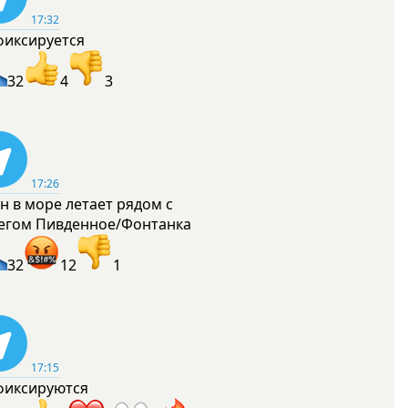
17:32
фиксируется
32
4
3
17:26
н в море летает рядом с
егом Пивденное/Фонтанка
32
12
1
17:15
фиксируются