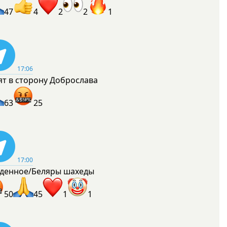
47
4
2
2
1
17:06
ят в сторону Доброслава
63
25
17:00
денное/Беляры шахеды
50
45
1
1