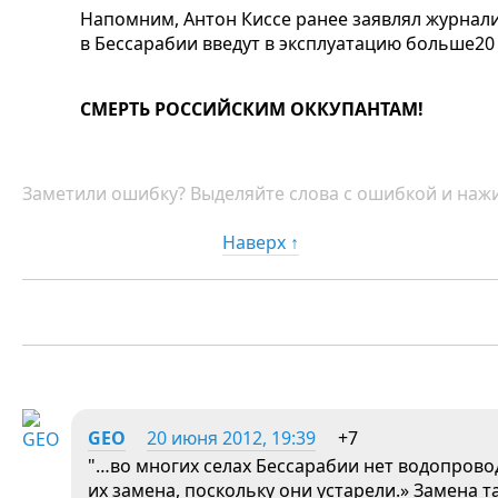
Напомним, Антон Киссе ранее заявлял журнал
в Бессарабии введут в эксплуатацию больше2
СМЕРТЬ РОССИЙСКИМ ОККУПАНТАМ!
Заметили ошибку? Выделяйте слова с ошибкой и нажи
Наверх ↑
GEO
20 июня 2012, 19:39
+7
"…во многих селах Бессарабии нет водопровод
их замена, поскольку они устарели.» Замена 