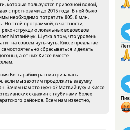
ти, которые пользуются привозной водой,
ах с прогнозами до 2015 года. В ней было
ммы необходимо потратить 805, 8 млн.
. Но этой программой, в частности,
и реконструкцию локальных водоводов
вает Матвийчук. Шутка в том, что уровень
ватит на совсем чуть-чуть. Киссе предлагает
Лет
а самостоятельно сбрасываться и делать
гоны), а от них Киссе вместе
селам.
жения Бессарабии рассматривалась
я, если мы захотим продолжить задумку
ан. Зачем нам это нужно? Матвийчуку и Киссе
ртезианских скважин с глубинами более
Пив
Саратского районов. Всем нам известно,