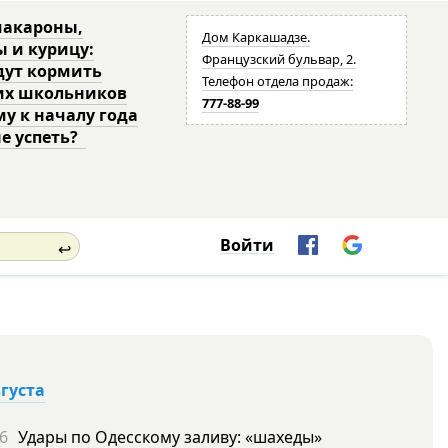
макароны,
Дом Каркашадзе.
ы и курицу:
Французский бульвар, 2.
дут кормить
Телефон отдела продаж:
их школьников
777-88-99
му к началу года
не успеть?
Войти
↩
вгуста
6
Удары по Одесскому заливу: «шахеды»