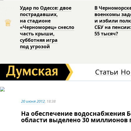
Удар по Одессе: двое
В Черноморск
пострадавших,
военкомы за
♕
на стадионе
и избили пол
«Черноморец» снесло
СБУ на пенсии
часть крыши,
55 тысяч?
субботняя игра
под угрозой
Статьи
Но
20 июня 2012
, 18:38
На обеспечение водоснабжения Б
области выделено 30 миллионов 