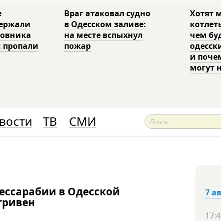
е
Враг атаковал судно
Хотят 
держали
в Одесском заливе:
котлет
ковника
на месте вспыхнул
чем бу
: пропали
пожар
одесск
и поче
могут 
вости
ТВ
СМИ
ессарабии в Одесской
7 а
гривен
17:4