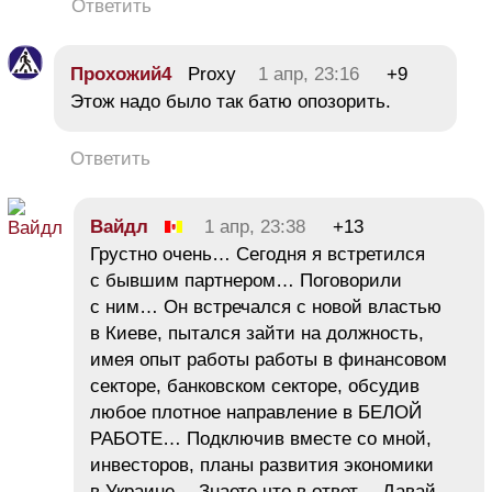
Ответить
Прохожий4
Proxy
1 апр, 23:16
+9
Этож надо было так батю опозорить.
Ответить
Вайдл
1 апр, 23:38
+13
Грустно очень… Сегодня я встретился
с бывшим партнером… Поговорили
с ним… Он встречался с новой властью
в Киеве, пытался зайти на должность,
имея опыт работы работы в финансовом
секторе, банковском секторе, обсудив
любое плотное направление в БЕЛОЙ
РАБОТЕ… Подключив вместе со мной,
инвесторов, планы развития экономики
в Украине… Знаете что в ответ… Давай,