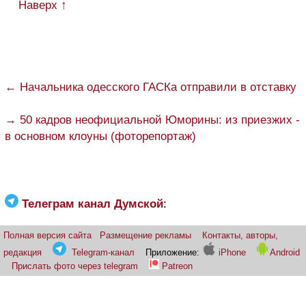
Наверх ↑
← Начальника одесского ГАСКа отправили в отставку
→ 50 кадров неофициальной Юморины: из приезжих -
в основном клоуны (фоторепортаж)
Телеграм канал Думской
:
Полная версия сайта
Размещение рекламы
Контакты, авторы,
редакция
Telegram-канал
Приложение:
iPhone
Android
Прислать фото через telegram
Patreon