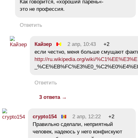
Как говорится, «хороший парень«-
это не профессия.
Ответить
Кайзер
2 апр, 10:43
+2
если честно, меня больше смущают факт
http://ru.wikipedia.org/wiki/%C1%EE%E3%
_%CE%EB%FC%E3%E0_%C2%E0%E4%E
Ответить
3 ответа →
crypto154
2 апр, 12:22
+2
Правильно сделали, неприятный
человек, надеюсь у него конфискуют