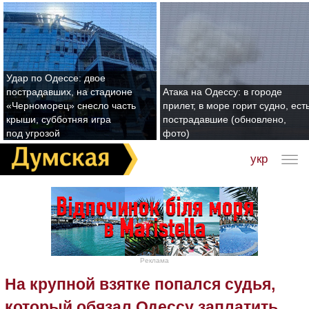
Удар по Одессе: двое
пострадавших, на стадионе
Атака на Одессу: в городе
«Черноморец» снесло часть
прилет, в море горит судно, ест
крыши, субботняя игра
пострадавшие (обновлено,
под угрозой
фото)
укр
Реклама
На крупной взятке попался судья,
который обязал Одессу заплатить