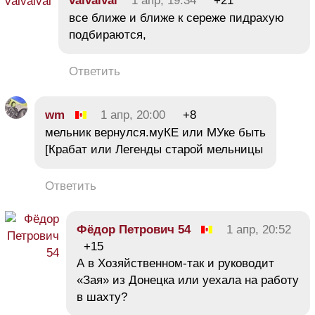
valvalval
1 апр, 19:34
+21
все ближе и ближе к сереже пидрахую
подбираются,
Ответить
wm
1 апр, 20:00
+8
мельник вернулся.муКЕ или МУке быть
[Крабат или Легенды старой мельницы
Ответить
Фёдор Петрович 54
1 апр, 20:52
+15
А в Хозяйственном-так и руководит
«Зая» из Донецка или уехала на работу
в шахту?