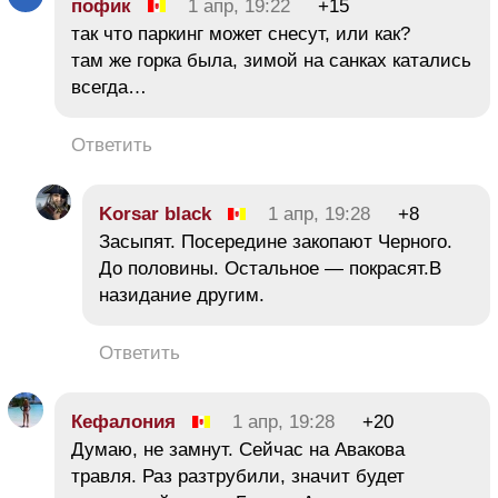
пофик
1 апр, 19:22
+15
так что паркинг может снесут, или как?
там же горка была, зимой на санках катались
всегда…
Ответить
Korsar black
1 апр, 19:28
+8
Засыпят. Посередине закопают Черного.
До половины. Остальное — покрасят.В
назидание другим.
Ответить
Кефалония
1 апр, 19:28
+20
Думаю, не замнут. Сейчас на Авакова
травля. Раз разтрубили, значит будет