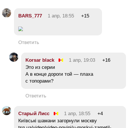
BARS_777
1 апр, 18:55
+15
Ответить
Korsar black
1 апр, 19:03
+16
Это из серии
А в конце дороги той — плаха
с топорами?
Ответить
Старый Лисс
1 апр, 18:55
+4
Київські шамани загорнули москву
tsn.ua/video/video-novini/u-moskvi-zametil-