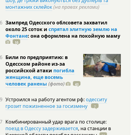
шоу, де трюки виконуються без дублерів та
монтажних склейок
(на правах реклами)
6
Зампред Одесского облсовета захватил
около 25 соток и
спрятал элитную землю на
Фонтане
: она оформлена на покойную
маму
10
6
Били по предприятию: в
Одесском районе из-за
российской атаки
погибла
женщина, еще восемь
человек ранены
(фото)
43
9
Устроился на работу агентом рф:
одесситу
грозит пожизненное за госизмену
7
7
Комбинированный удар врага по столице:
поезд в Одессу задерживается
, на станции в