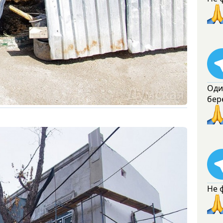
Оди
бер
Не 