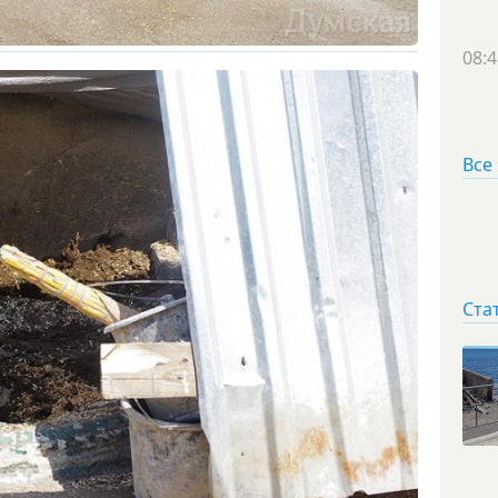
08:4
Все
Ста