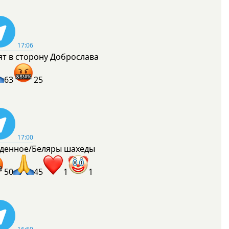
17:06
ят в сторону Доброслава
63
25
17:00
денное/Беляры шахеды
50
45
1
1