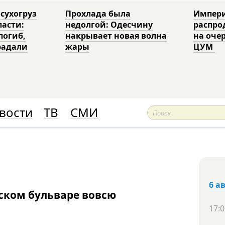
 сухогруз
Прохлада была
Импери
ласти:
недолгой: Одесчину
распро
погиб,
накрывает новая волна
на оче
радали
жары
ЦУМ
вости
ТВ
СМИ
6 а
ском бульваре вовсю
17:0