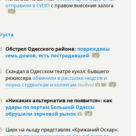
отправили в СИЗО
с правом внесения залога
11
вгуста
3
Обстрел Одесского района:
повреждены
семь домов, есть пострадавший
1
2
Скандал в Одесском театре кукол: бывшего
режиссера
обвинили в рассылке нюдсов и
порно студенткам и коллегам
(видео)
9
3
«Никаких альтернатив не появится»: как
удары по портам Большой Одессы
обрушили зерновой рынок
22
5
Цирк на льоду представляє «Крижаний Оскар»: