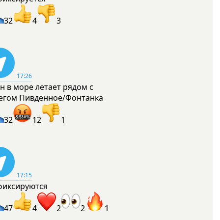
32
4
3
17:26
н в море летает рядом с
егом Пивденное/Фонтанка
32
12
1
17:15
фиксируются
47
4
2
2
1