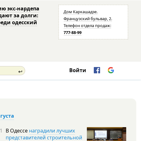
ю экс-нардепа
Дом Каркашадзе.
дают за долги:
Французский бульвар, 2.
реди одесский
Телефон отдела продаж:
777-88-99
Войти
↩
вгуста
1
В Одессе
наградили лучших
представителей строительной