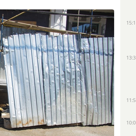
15:1
13:3
11:5
10:0