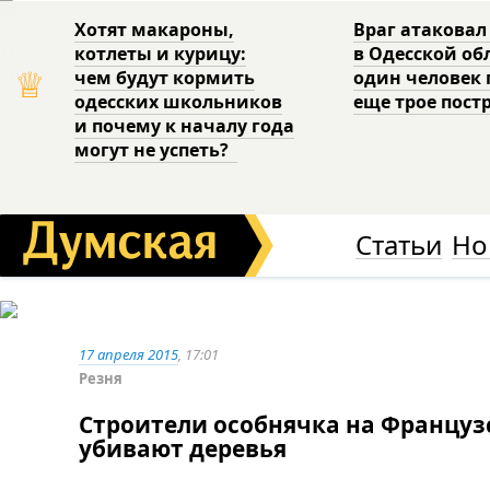
Хотят макароны,
Враг атаковал
котлеты и курицу:
в Одесской об
♕
чем будут кормить
один человек 
одесских школьников
еще трое пост
и почему к началу года
могут не успеть?
Статьи
Но
17 апреля 2015
, 17:01
Резня
Строители особнячка на Француз
убивают деревья