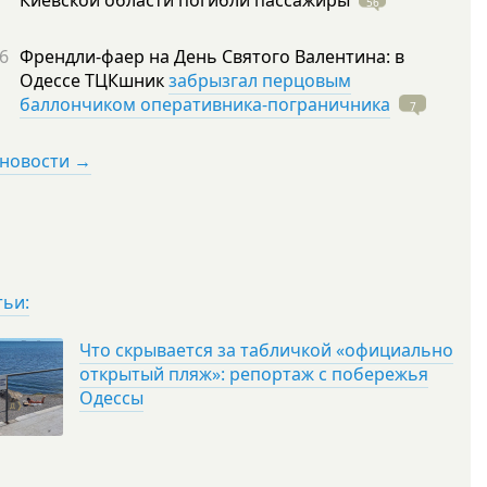
Киевской области погибли
пассажиры
56
6
Френдли-фаер на День Святого Валентина: в
Одессе ТЦКшник
забрызгал перцовым
баллончиком оперативника-пограничника
7
 новости →
тьи:
Что скрывается за табличкой «официально
открытый пляж»: репортаж с побережья
Одессы