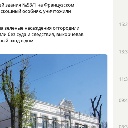
ей здания №53/1 на Французском
 роскошный особняк, уничтожили
15:2
ла зеленые насаждения отгородили
ли без суда и следствия, выкорчевав
ый вход в дом.
13:3
11:3
09:4
08:3