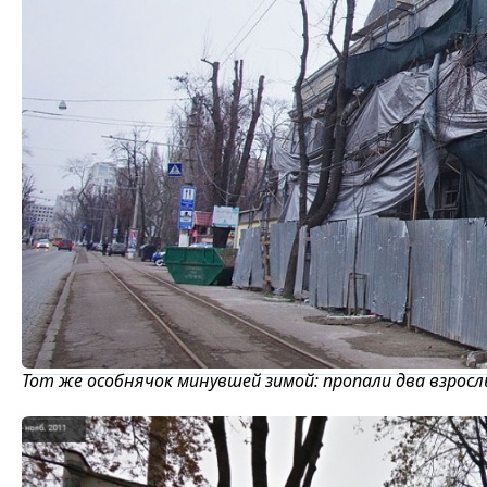
Тот же особнячок минувшей зимой: пропали два взросл