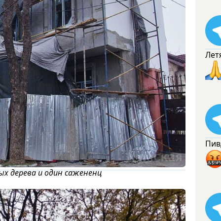
Лет
Пив
ых дерева и один сажененц