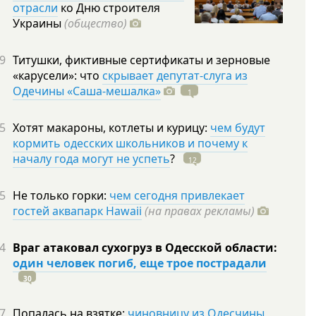
отрасли
ко Дню строителя
Украины
(общество)
9
Титушки, фиктивные сертификаты и зерновые
«карусели»: что
скрывает депутат-слуга из
Одечины «Саша-мешалка»
1
5
Хотят макароны, котлеты и курицу:
чем будут
кормить одесских школьников и почему к
началу года могут не успеть
?
12
5
Не только горки:
чем сегодня привлекает
гостей аквапарк Hawaii
(на правах рекламы)
4
Враг атаковал сухогруз в Одесской области:
один человек погиб, еще трое пострадали
30
7
Попалась на взятке:
чиновницу из Одесчины