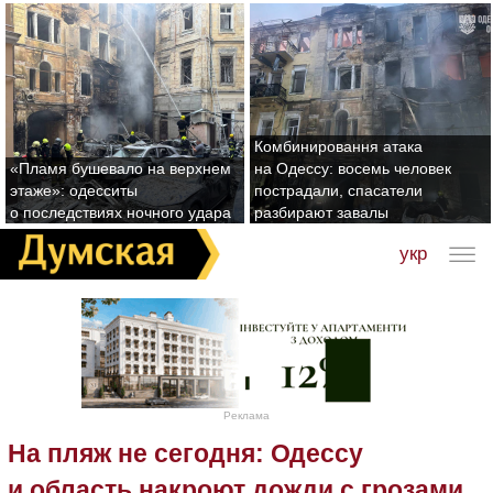
Комбинировання атака
«Пламя бушевало на верхнем
на Одессу: восемь человек
этаже»: одесситы
пострадали, спасатели
о последствиях ночного удара
разбирают завалы
укр
Реклама
На пляж не сегодня: Одессу
и область накроют дожди с грозами