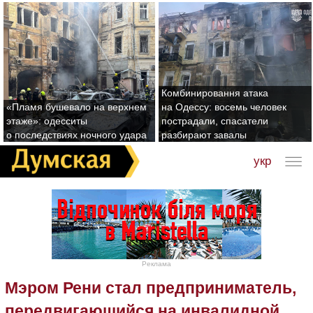
Комбинировання атака
«Пламя бушевало на верхнем
на Одессу: восемь человек
этаже»: одесситы
пострадали, спасатели
о последствиях ночного удара
разбирают завалы
укр
Реклама
Мэром Рени стал предприниматель,
передвигающийся на инвалидной