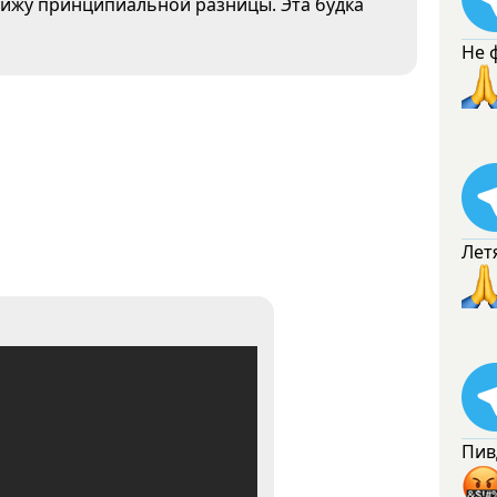
 вижу принципиальной разницы. Эта будка
Не 
Лет
Пив