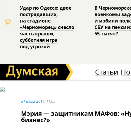
Удар по Одессе: двое
В Черноморск
пострадавших,
военкомы за
♕
на стадионе
и избили пол
«Черноморец» снесло
СБУ на пенсии
часть крыши,
55 тысяч?
субботняя игра
под угрозой
Статьи
Но
31 июля 2014
, 11:05
Мэрия — защитникам МАФов: «Ну
бизнес?»