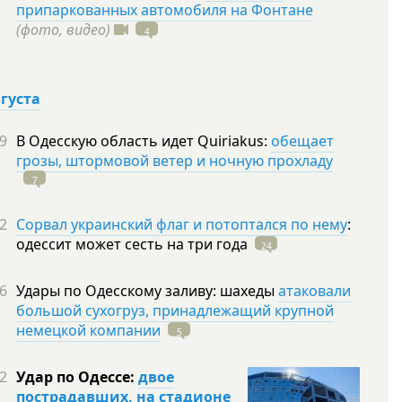
припаркованных автомобиля на Фонтане
(фото, видео)
4
вгуста
9
В Одесскую область идет Quiriakus:
обещает
грозы, штормовой ветер и ночную прохладу
7
2
Сорвал украинский флаг и потоптался по нему
:
одессит может сесть на три
года
24
6
Удары по Одесскому заливу: шахеды
атаковали
большой сухогруз, принадлежащий крупной
немецкой компании
5
2
Удар по Одессе:
двое
пострадавших, на стадионе