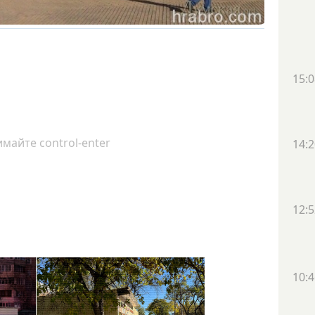
15:0
майте control-enter
14:2
12:5
10:4