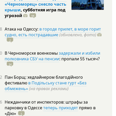
«Черноморец» снесло часть
крыши
, субботняя игра под
угрозой
11
8
Атака на Одессу:
в городе прилет, в море горит
судно, есть пострадавшие
(обновлено, фото)
2
0
В Черноморске военкомы
задержали и избили
полковника СБУ на пенсии
: пропали 55
тысяч?
34
2
Пан Борщ: хедлайнером благодійного
фестивалю
в Подільську стане гурт «Без
обмежень»
(на правах реклами)
6
Нежданчики от инспекторов: штрафы за
парковку в Одессе
теперь приходят
прямо в
«Дію»
5