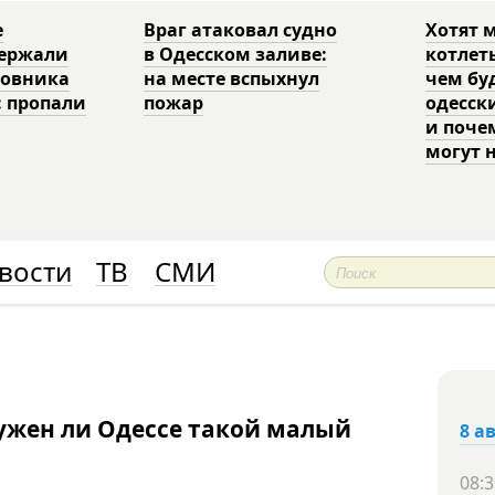
е
Враг атаковал судно
Хотят 
держали
в Одесском заливе:
котлет
ковника
на месте вспыхнул
чем бу
: пропали
пожар
одесск
и поче
могут 
вости
ТВ
СМИ
жен ли Одессе такой малый
8 а
08:3