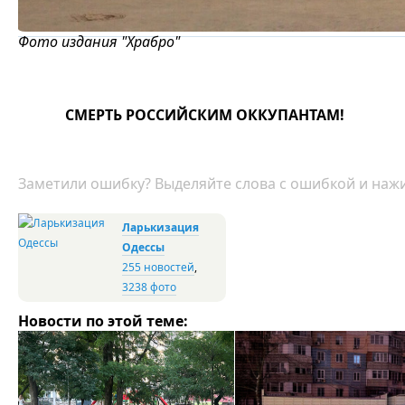
Фото издания "Храбро"
СМЕРТЬ РОССИЙСКИМ ОККУПАНТАМ!
Заметили ошибку? Выделяйте слова с ошибкой и нажи
Ларькизация
Одессы
255 новостей
,
3238 фото
Новости по этой теме: