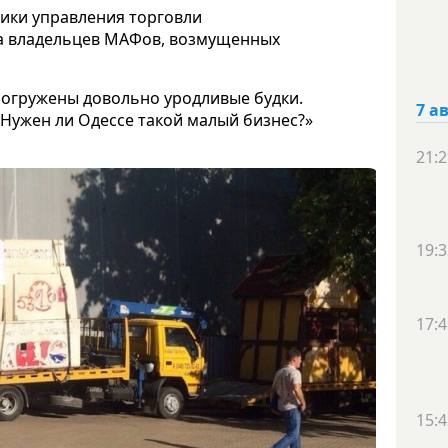
ики управления торговли
та владельцев МАФов, возмущенных
 погружены довольно уродливые будки.
7 а
Нужен ли Одессе такой малый бизнес?»
21:2
19:3
17:4
15:4