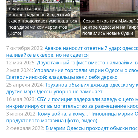
Сваи на газоне:
многострадальный одесский
сквер продолжает уменьшаться
Сезон открытия МАФов? 
под ударами коммерсантов
центре Одессы и на Таир
(фото)
появились новые будки
7 октября 2025:
Аваков наносит ответный удар: одесс
наливайке в сквере, но не сдается
12 мая 2025:
Двухэтажный "офис" вместо наливайки: в
2 мая 2024:
Управление торговли мэрии Одессы о сво
Екатерининской: владельцы вели себя дерзко
25 апреля 2024:
Труханов объявил джихад одесскому к
другие мэр Одессы упорно не замечает
16 мая 2023:
СБУ и полиция задержали заведующего м
инкриминируют вымогательство за размещение киос
3 июня 2022:
Кому война, а кому… Чиновница мэрии О
продуктового магазина (фото, видео)
2 февраля 2022:
В мэрии Одессы проходят обыски пос