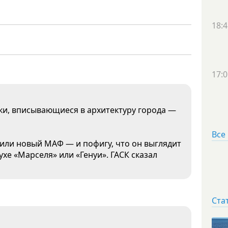
18:4
17:0
дки, вписывающиеся в архитектуру города —
Все
дили новый МАФ — и пофигу, что он выглядит
ухе «Марселя» или «Генуи». ГАСК сказал
Ста