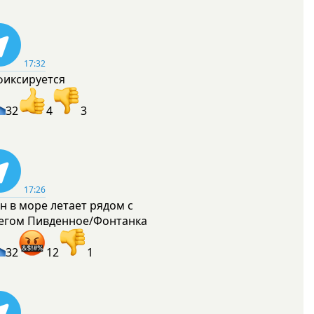
17:32
фиксируется
32
4
3
17:26
н в море летает рядом с
егом Пивденное/Фонтанка
32
12
1