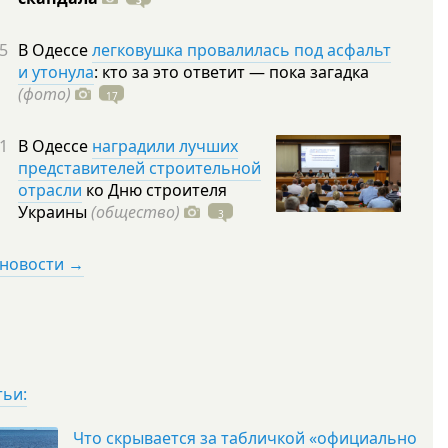
3
5
В Одессе
легковушка провалилась под асфальт
и утонула
: кто за это ответит — пока загадка
(фото)
17
1
В Одессе
наградили лучших
представителей строительной
отрасли
ко Дню строителя
Украины
(общество)
3
 новости →
тьи:
Что скрывается за табличкой «официально