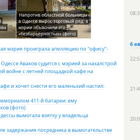
08:3
Напротив областной больницы
В
в Одессе вырос торговый ряд: в
ова
мэрии объяснили это
«безбарьерностью» (фото)
6 а
кая мэрия проиграла апелляцию по "офису"-
22:5
 Одессе Аваков судится с мэрией за нахалстрой
ей войне с летней площадкой кафе на
афе и хочет снести его маленький настил:
21:4
емориалом 411-й батареи: ему
ков (фото)
дессы вымогала взятку у владельца
20:0
ле задержания посредника в вымогательстве