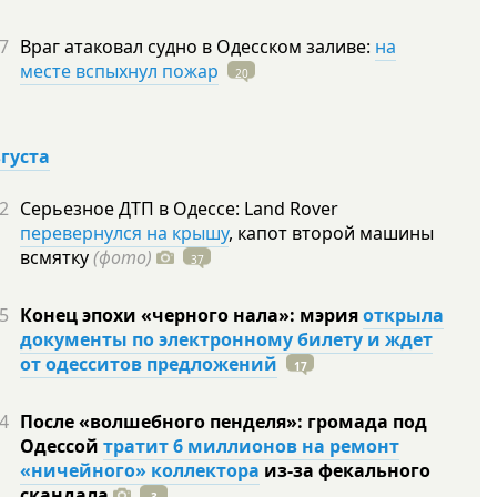
7
Враг атаковал судно в Одесском заливе:
на
месте вспыхнул пожар
20
вгуста
2
Серьезное ДТП в Одессе: Land Rover
перевернулся на крышу
, капот второй машины
всмятку
(фото)
37
5
Конец эпохи «черного нала»: мэрия
открыла
документы по электронному билету и ждет
от одесситов предложений
17
4
После «волшебного пенделя»: громада под
Одессой
тратит 6 миллионов на ремонт
«ничейного» коллектора
из-за фекального
скандала