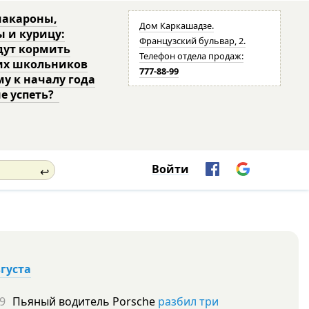
макароны,
Дом Каркашадзе.
ы и курицу:
Французский бульвар, 2.
дут кормить
Телефон отдела продаж:
их школьников
777-88-99
му к началу года
не успеть?
Войти
↩
вгуста
9
Пьяный водитель Porsche
разбил три