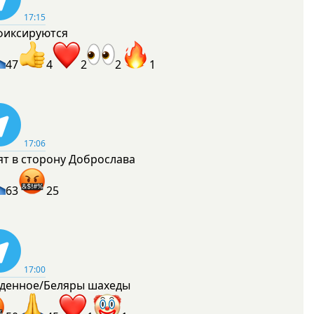
17:15
фиксируются
47
4
2
2
1
17:06
ят в сторону Доброслава
63
25
17:00
денное/Беляры шахеды