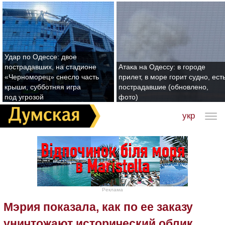
Удар по Одессе: двое
пострадавших, на стадионе
Атака на Одессу: в городе
«Черноморец» снесло часть
прилет, в море горит судно, ест
крыши, субботняя игра
пострадавшие (обновлено,
под угрозой
фото)
укр
Реклама
Мэрия показала, как по ее заказу
уничтожают исторический облик