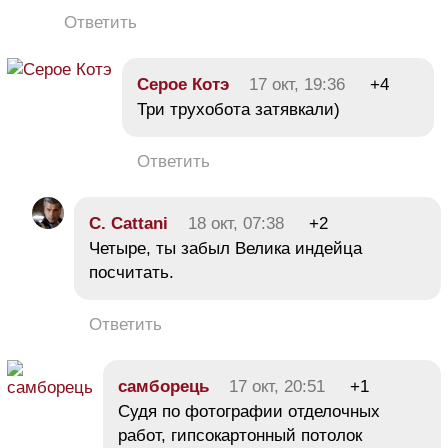
Ответить
Серое Котэ
17 окт, 19:36
+4
Три трухобота затявкали)
Ответить
C. Cattani
18 окт, 07:38
+2
Четыре, ты забыл Велика индейца
посчитать.
Ответить
cамборець
17 окт, 20:51
+1
Судя по фотографии отделочных
работ, гипсокартонный потолок