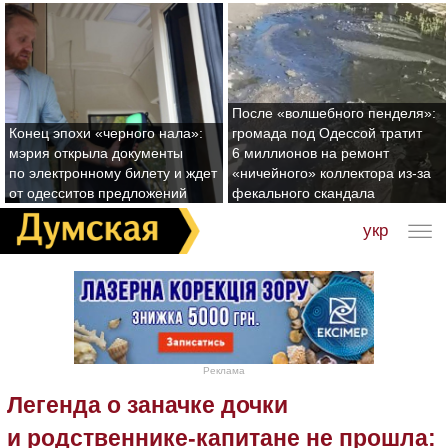
После «волшебного пенделя»:
Конец эпохи «черного нала»:
громада под Одессой тратит
мэрия открыла документы
6 миллионов на ремонт
по электронному билету и ждет
«ничейного» коллектора из-за
от одесситов предложений
фекального скандала
укр
Реклама
Легенда о заначке дочки
и родственнике-капитане не прошла: