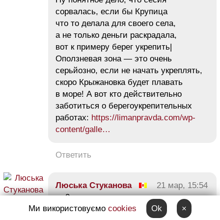
сорвалась, если бы Крупица
что то делала для своего села,
а не только деньги раскрадала,
вот к примеру берег укрепить|
Оползневая зона — это очень
серьйозно, если не начать укреплять,
скоро Крыжановка будет плавать
в море! А вот кто действительно
заботиться о берегоукрепительных
работах:
https://limanpravda.com/wp-
content/galle…
Ответить
Люська Стуканова
21 мар, 15:54
0
Ми використовуємо
cookies
Ok
×
https://limanpravda.com/wp-