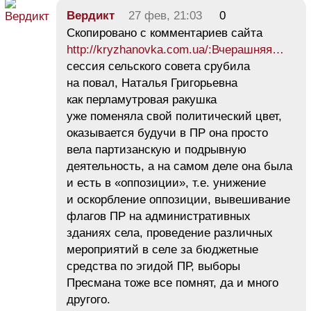
Вердикт
27 фев, 21:03
0
Скопировано с комментариев сайта
http://kryzhanovka.com.ua/:Вчерашняя…
сессия сельского совета срубила
на повал, Наталья Григорьевна
как перламутровая ракушка
уже поменяла свой политический цвет,
оказывается будучи в ПР она просто
вела партизанскую и подрывную
деятельность, а на самом деле она была
и есть в «оппозиции», т.е. унижение
и оскорбление оппозиции, вывешивание
флагов ПР на административных
зданиях села, проведение различных
мероприятий в селе за бюджетные
средства по эгидой ПР, выборы
Пресмана тоже все помнят, да и много
другого.