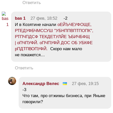
Ответить
bas 1
27 фев, 18:52
-2
И в Козятине начали
оЕЙЪЧЕУФОЩЕ,
РТЕДУФБЧМССУШ "УБНППВПТПОПК",
РТПЧПДСФ ТЕКДЕТУЛЙЕ ЪБИЧБФЩ
| оПЧПУФЙ. оПЧПУФЙ ДОС ОБ УБКФЕ
рПДТПВОПУФЙ.
Скоро нам мало
не покажется…
Ответить
Александр Велес
27 фев, 19:15
-3
Что там, про отжимы бизнеса, при Яныке
говорили?