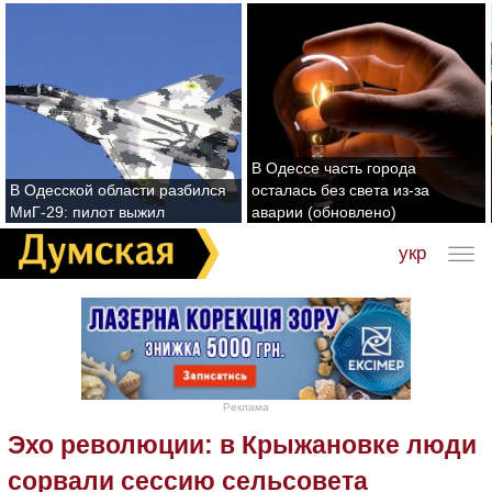
В Одессе часть города
В Одесской области разбился
осталась без света из-за
МиГ-29: пилот выжил
аварии (обновлено)
укр
Реклама
Эхо революции: в Крыжановке люди
сорвали сессию сельсовета