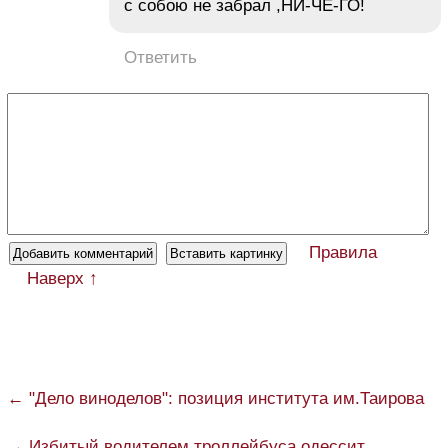
с собою не забрал ,НИ-ЧЕ-ГО!
Ответить
Правила
Наверх ↑
← "Дело виноделов": позиция института им.Таирова
→ Избитый водителем троллейбуса одессит