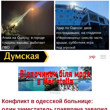
Удар по Одессе: двое
пострадавших, на стадионе
Атака на Одессу: в городе
«Черноморец» снесло часть
слышны взрывы, работает
крыши, субботняя игра
ПВО
под угрозой
укр
Реклама
Конфликт в одесской больнице:
один заместитель главврача заварил