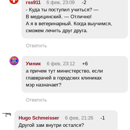
rss911
6 фев, 23:09
-2
- Куда ты поступил учиться? —
В медицинский. — Отлично!
А я в ветеринарный. Когда выучимся,
сможем лечить друг друга.
Ответить
Умник
6 фев, 23:12
+6
а причем тут министерство, если
главврачей в городских клиниках
мэр назначает?
Ответить
Hugo Schmeisser
6 фев, 21:26
-1
Другой зам внутри остался?