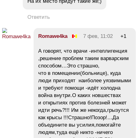
На их место придут такие же;)
Ответить
Romawe4ka
7 фев, 11:02
+1
А говорят, что врачи -интеллигенция
,решение проблем таким варварским
способом…Это страшно,
что в помещении(больнице), куда
люди приходят наиболее уязвимыми
и требуют помощи -идёт холодна
война внутри.О каких новшествах
и открытиях против болезней может
идти речь?!!! Им же некогда,грызутся
как крысы !!!Страшно!Позор!…Да
объедините вы усилия,помогайте
людям,туда ещё никто -ничего