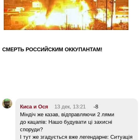
СМЕРТЬ РОССИЙСКИМ ОККУПАНТАМ!
Киса и Ося
13 дек, 13:21
-8
Міндіч же казав, відправляючи 2 лями
до кацапів: Нашо будувати ці захисні
споруди?
І тут же згадується вже легендарне: Ситуація