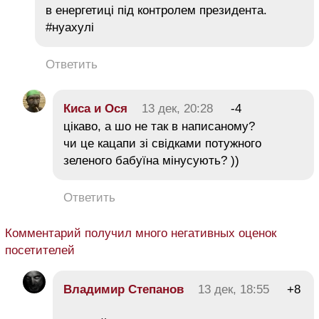
в енергетиці під контролем президента.
#нуахулі
Ответить
Киса и Ося
13 дек, 20:28
-4
цікаво, а шо не так в написаному?
чи це кацапи зі свідками потужного
зеленого бабуїна мінусують? ))
Ответить
Комментарий получил много негативных оценок
посетителей
Владимир Степанов
13 дек, 18:55
+8