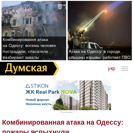
Комбинировання атака
на Одессу: восемь человек
пострадали, спасатели
Атака на Одессу: в городе
разбирают завалы
слышны взрывы, работает ПВО
укр
Реклама
Комбинированная атака на Одессу:
пожары вспыхнули