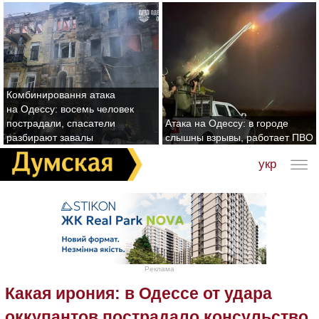
Комбинировання атака
на Одессу: восемь человек
пострадали, спасатели
Атака на Одессу: в городе
разбирают завалы
слышны взрывы, работает ПВО
укр
Реклама
Какая ирония: в Одессе от удара
оккупантов пострадало консульство