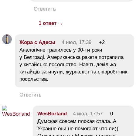
Ответить
1 ответ →
Жора с Адесы
4 июл, 17:39
+2
Аналогічне трапилось у 90-ти роки
у Белграді. Американська ракета потрапила
у китайське посольство. Навіть декілька
китайців загинули, журналіст та співробітник
посольства.
Ответить
WesBorland
4 июл, 17:57
0
Думская совсем плохая стала..А
Украине они не помогают что ли))
Откуда все эти Мавики и прочая