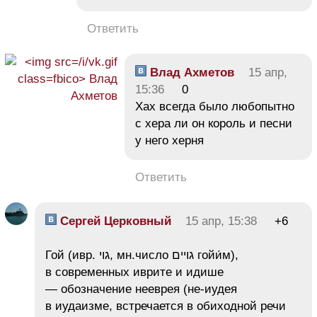
Ответить
Влад Ахметов
15 апр,
15:36
0
Хах всегда было любопытно
с хера ли он король и песни
у него херня
Ответить
Сергей Церковный
15 апр, 15:38
+6
Гой (ивр. גוי‎, мн.число גויים гойи́м),
в современных иврите и идише
— обозначение нееврея (не-иудея
в иудаизме, встречается в обиходной речи