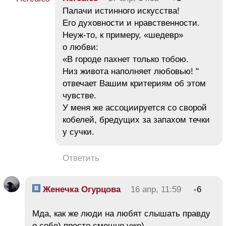
Палачи истинного искусства!
Его духовности и нравственности.
Неуж-то, к примеру, «шедевр»
о любви:
«В городе пахнет только тобою.
Низ живота наполняет любовью! "
отвечает Вашим критериям об этом
чувстве.
У меня же ассоциируется со сворой
кобелей, бредущих за запахом течки
у сучки.
Ответить
Женечка Огурцова
16 апр, 11:59
-6
Мда, как же люди на любят слышать правду
о себе) просто смешно уже)