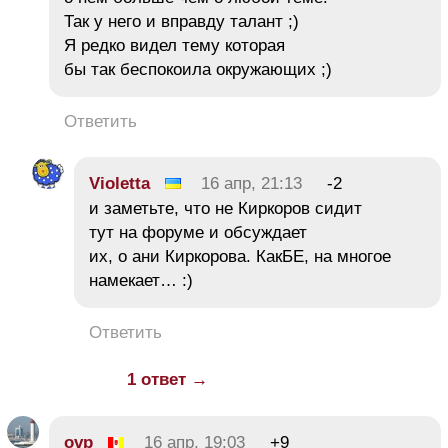
Так у него и вправду талант ;)
Я редко видел тему которая
бы так беспокоила окружающих ;)
Ответить
Violetta
16 апр, 21:13
-2
и заметьте, что не Киркоров сидит
тут на форуме и обсуждает
их, о ани Киркорова. КакБЕ, на многое
намекает… :)
Ответить
1 ответ →
ovp
16 апр, 19:03
+9