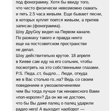
под фонограмму. Хотя бы ввиду того,
что чисто физически невозможно скакать
и петь 2.5 часа живьем. Еще бывают песни,
в которых куплет поется живьем, а припев
записан (фонограмма).
Шоу ДруGoy видел на Первом канале.
По размаху такого и правда никто
еще на постсоветском пространстве
не делал.
Шоу действительно крутое. 18 апреля
в Киеве сам иду на его сольник, чтобы
посмотреть на это собственными глазами.
P.S. Педа..ст, быдло… Люди, откуда
же в Вас столько го..на? Ведь со своим
поведением и умозаключениями
чем Вы тогда лучше так ненависного Вами
«поп-короля»? Да он же не достоен,
что бы Вы даже палец о палец ударили
радио него! А выходит наоборот —