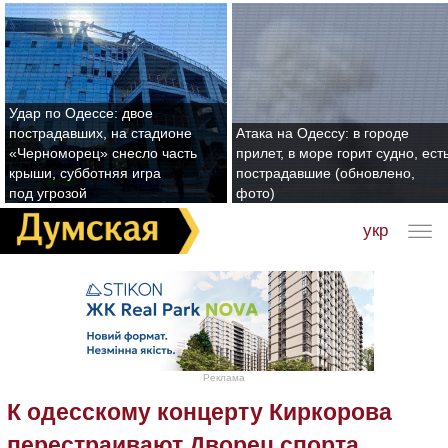
Удар по Одессе: двое
пострадавших, на стадионе
Атака на Одессу: в городе
«Черноморец» снесло часть
прилет, в море горит судно, ест
крыши, субботняя игра
пострадавшие (обновлено,
под угрозой
фото)
укр
Реклама
К одесскому концерту Киркорова
перестраивают Дворец спорта