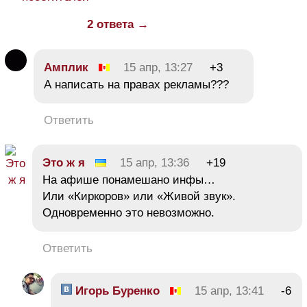
2 ответа →
Амплик
15 апр, 13:27
+3
А написать на правах рекламы???
Ответить
Это ж я
15 апр, 13:36
+19
На афише понамешано инфы…
Или «Киркоров» или «Живой звук».
Одновременно это невозможно.
Ответить
Игорь Буренко
15 апр, 13:41
-6