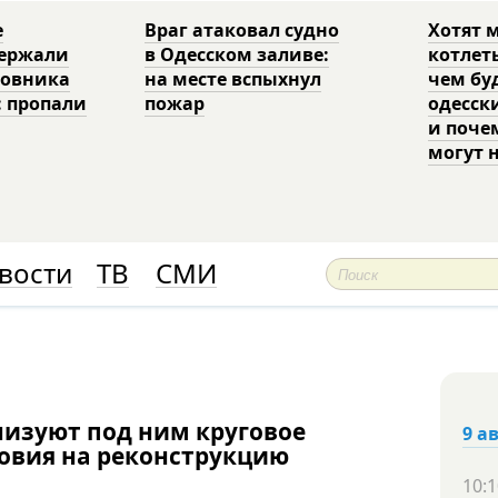
е
Враг атаковал судно
Хотят 
держали
в Одесском заливе:
котлет
ковника
на месте вспыхнул
чем бу
: пропали
пожар
одесск
и поче
могут 
вости
ТВ
СМИ
низуют под ним круговое
9 а
ловия на реконструкцию
10:1