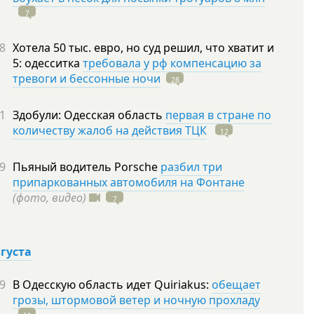
7
8
Хотела 50 тыс. евро, но суд решил, что хватит и
5: одесситка
требовала у рф компенсацию за
тревоги и бессонные ночи
28
1
Здобули: Одесская область
первая в стране по
количеству жалоб на действия ТЦК
12
9
Пьяный водитель Porsche
разбил три
припаркованных автомобиля на Фонтане
(фото, видео)
7
вгуста
9
В Одесскую область идет Quiriakus:
обещает
грозы, штормовой ветер и ночную прохладу