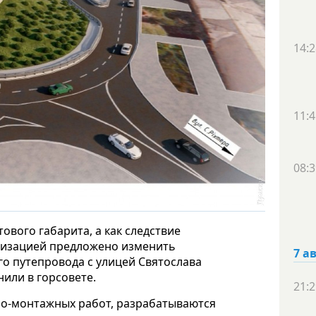
14:2
11:4
08:3
вого габарита, а как следствие
низацией предложено изменить
7 а
о путепровода с улицей Святослава
или в горсовете.
21:2
о-монтажных работ, разрабатываются