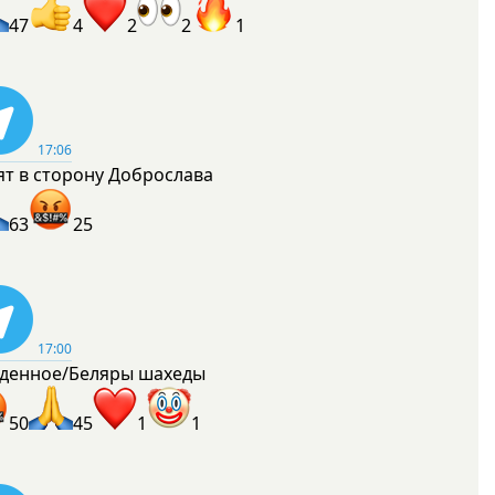
47
4
2
2
1
17:06
ят в сторону Доброслава
63
25
17:00
денное/Беляры шахеды
50
45
1
1