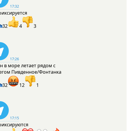
17:32
фиксируется
32
4
3
17:26
н в море летает рядом с
егом Пивденное/Фонтанка
32
12
1
17:15
фиксируются