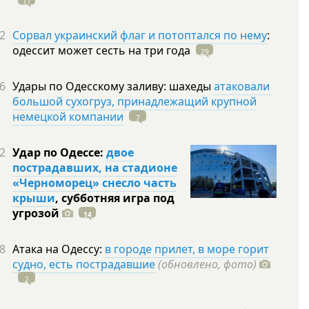
11
2
Сорвал украинский флаг и потоптался по нему
:
одессит может сесть на три
года
29
6
Удары по Одесскому заливу: шахеды
атаковали
большой сухогруз, принадлежащий крупной
немецкой компании
7
2
Удар по Одессе:
двое
пострадавших, на стадионе
«Черноморец» снесло часть
крыши
, субботняя игра под
угрозой
14
8
Атака на Одессу:
в городе прилет, в море горит
судно, есть пострадавшие
(обновлено, фото)
2