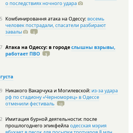
о последствиях ночного удара
5
Комбинировання атака на Одессу:
восемь
человек пострадали, спасатели разбирают
завалы
6
7
Атака на Одессу: в городе
слышны взрывы,
работает ПВО
5
вгуста
9
Никакого Вакарчука и Могилевской:
из-за удара
рф по стадиону «Черноморец» в Одессе
отменили фестиваль
10
2
Имитация бурной деятельности: после
прошлогоднего эпикфейла
одесская мэрия
вбухает в песок для посыпки тротуаров 8 млн