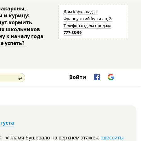
макароны,
Дом Каркашадзе.
ы и курицу:
Французский бульвар, 2.
дут кормить
Телефон отдела продаж:
их школьников
777-88-99
му к началу года
не успеть?
Войти
↩
вгуста
0
«Пламя бушевало на верхнем этаже»:
одесситы