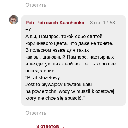
Ответить
Petr Petrovich Kaschenko
8 окт, 17:53
+7
А вы, Пампрес, такой себе святой
коричневого цвета, что даже не тонете.
В польском языке для таких
как вы, шановный Памперс, настырных
и вездесующих свой нос, есть хорошее
определение :
"Pirat klozetowy-
Jest to pływający kawałek kału
na powierzchni wody w muszli klozetowej,
który nie chce się spuścić."
Ответить
8 ответов →