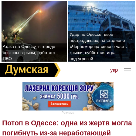
Удар по Одессе: двое
пострадавших, на стадионе
Атака на Одессу: в городе
«Черноморец» снесло часть
слышны взрывы, работает
крыши, субботняя игра
ПВО
под угрозой
укр
Реклама
Потоп в Одессе: одна из жертв могла
погибнуть из-за неработающей